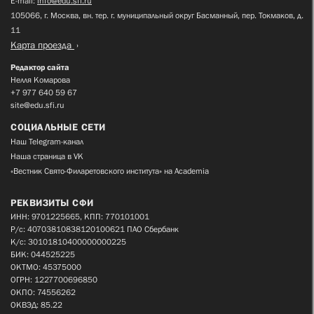
E-mail:
info@edu.sfi.ru
105066, г. Москва, вн. тер. г. муниципальный округ Басманный, пер. Токмаков, д.
11
Карта проезда
Редактор сайта
Нелля Комарова
+7 977 640 59 67
site@edu.sfi.ru
СОЦИАЛЬНЫЕ СЕТИ
Наш Telegram-канал
Наша страница в VK
«Вестник Свято-Филаретовского института» на Academia
РЕКВИЗИТЫ СФИ
ИНН: 9701225665, КПП: 770101001
Р/с: 40703810838120100621 ПАО Сбербанк
К/с: 30101810400000000225
БИК: 044525225
ОКТМО: 45375000
ОГРН: 1227700696850
ОКПО: 74556262
ОКВЭД: 85.22