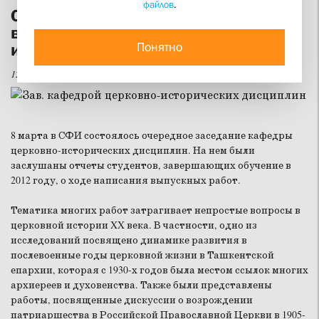
файлов
.
Студенты СФИ представили темы
выпускных работ на церковно-
Понятно
исторической кафедре
12 марта 2012
8 марта в СФИ состоялось очередное заседание кафедры
церковно-исторических дисциплин. На нем были
заслушаны отчеты студентов, завершающих обучение в
2012 году, о ходе написания выпускных работ.
Тематика многих работ затрагивает непростые вопросы в
церковной истории XX века. В частности, одно из
исследований посвящено динамике развития в
послевоенные годы церковной жизни в Ташкентской
епархии, которая с 1930-х годов была местом ссылок многих
архиереев и духовенства. Также были представлены
работы, посвященные дискуссии о возрождении
патриаршества в Российской Православной Церкви в 1905-