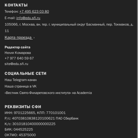
КОНТАКТЫ
Телефон:
+7 495 623 03 80
E-mail:
info@edu.sfi.ru
105066, г. Москва, вн. тер. г. муниципальный округ Басманный, пер. Токмаков, д.
11
Карта проезда
Редактор сайта
Нелля Комарова
+7 977 640 59 67
site@edu.sfi.ru
СОЦИАЛЬНЫЕ СЕТИ
Наш Telegram-канал
Наша страница в VK
«Вестник Свято-Филаретовского института» на Academia
РЕКВИЗИТЫ СФИ
ИНН: 9701225665, КПП: 770101001
Р/с: 40703810838120100621 ПАО Сбербанк
К/с: 30101810400000000225
БИК: 044525225
ОКТМО: 45375000