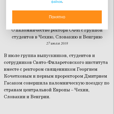
файлов
.
Паломники из СФИ в
Будапеште и Праге
Понятно
О паломничестве ректора СФИ с группой
студентов в Чехию, Словакию и Венгрию
27 июля 2018
В июле группа выпускников, студентов и
сотрудников Свято-Филаретовского института
вместе с ректором священником Георгием
Кочетковым и первым проректором Дмитрием
Гасаком совершила паломническую поездку по
странам центральной Европы – Чехии,
Словакии и Венгрии.