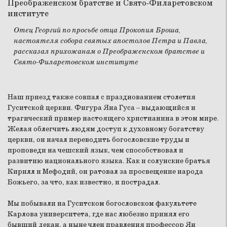
Отец Георгий по просьбе отца Прокопия Броша,
настоятеля собора святых апостолов Петра и Павла,
рассказал прихожанам о Преображенском братстве и
Свято-Филаретовском институте
Наш приезд также совпал с празднованием столетия
Гуситской церкви. Фигура Яна Гуса – выдающийся и
трагический пример настоящего христианина в этом мире.
Желая облегчить людям доступ к духовному богатству
церкви, он начал переводить богословские труды и
проповеди на чешский язык, чем способствовал и
развитию национального языка. Как и солунские братья
Кирилл и Мефодий, он ратовал за просвещение народа
Божьего, за что, как известно, и пострадал.
Мы побывали на Гуситском богословском факультете
Карлова университета, где нас любезно принял его
бывший декан, а ныне член правления профессор Ян