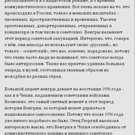
рассказывается и о нацистском режиме, и о времени
коммунистического правления. Всё очень похоже на то, что
происходило в России, только в меньших масштабах –
численных, пространственных и временных. Тысячи
арестованных, депортированных, отправленных в
концлагеря (в том числе и советские). Венгры называют
этот период советской оккупацией. Интересно, что, говоря
о нём, они никогда не используют слово «русский», но
только – «советский», что нас, конечно, порадовало, потому
что очень часто люди не понимают, что советское всегда
было антирусским. Также нас приятно удивила большая
очередь в музей, состоявшая главным образом из
молодёжи из разных стран.
Большой акцент венгры делают на восстании 1956 года –
как и в Чехии, подавленном советскими войсками.
Возможно, это самый светлый момент в этот период
истории Венгрии, за который может держаться
национальное самосознание. Потому что после 1956 года
уже ничего подобного не было. Отец Георгий высказал
интересную мысль, что Венгрия и Чехия освободились от
коммунистического режима и внешнего советского