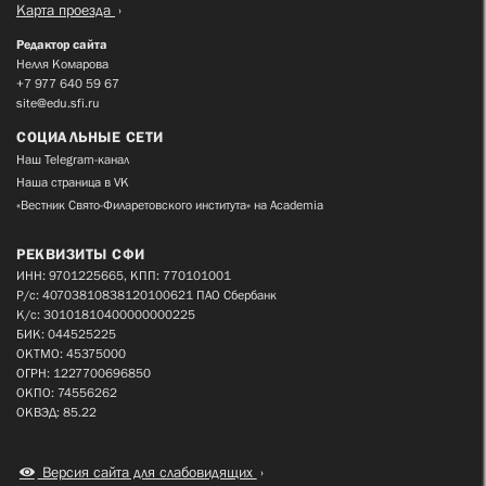
Карта проезда
Редактор сайта
Нелля Комарова
+7 977 640 59 67
site@edu.sfi.ru
СОЦИАЛЬНЫЕ СЕТИ
Наш Telegram-канал
Наша страница в VK
«Вестник Свято-Филаретовского института» на Academia
РЕКВИЗИТЫ СФИ
ИНН: 9701225665, КПП: 770101001
Р/с: 40703810838120100621 ПАО Сбербанк
К/с: 30101810400000000225
БИК: 044525225
ОКТМО: 45375000
ОГРН: 1227700696850
ОКПО: 74556262
ОКВЭД: 85.22
Версия сайта для слабовидящих