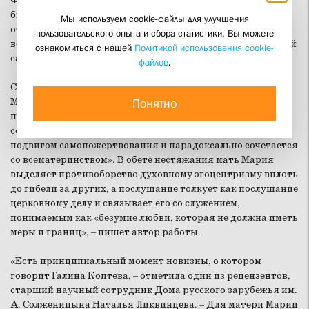
Фигура матери Марии – ключевая в истории XX века. Она
была необычной монахиней – не заботилась в первую
Мы используем cookie-файлы для улучшения
очередь о личном спасении, провозгласила и утверждала
пользовательского опыта и сбора статистики. Вы можете
возможность монашества в миру, где действовала с полной
ознакомиться с нашей
Политикой использования cookie-
самоотдачей, с отвержением себя до смерти.
файлов
.
Соискательница указала на переосмысление матерью
Марией традиционных монашеских обетов. Целомудрие,
Понятно
понятое как целостность, «обещается Богу не как
сохранение данности, но приобретается аскетическим
подвигом самопожертвования и парадоксально сочетается
со всематеринством». В обете нестяжания мать Мария
выделяет противоборство духовному эгоцентризму вплоть
до гибели за других, а послушание толкует как послушание
церковному делу и связывает его со служением,
понимаемым как «безумие любви, которая не должна иметь
меры и границ», – пишет автор работы.
«Есть принципиальный момент новизны, о котором
говорит Галина Коптева, – отметила один из рецензентов,
старший научный сотрудник Дома русского зарубежья им.
А. Солженицына Наталья Ликвинцева. – Для матери Марии