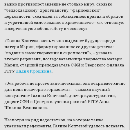
важно противопоставление не столько миру, сколько
“теплохладному” христианству, “фарисейской”
церковности, следящей за соблюдением правил и обрядов
и утратившей самое важное в христианстве – его огненную
и жертвенную любовь к Богу и человеку».
«Галина Коптева очень точно выделяет будущее кредо
матери Марии, сформулированное ее другом детства:
“подвиг в самоотвержении и скромности”», – указала
второй рецензент, исследовательница творчества матери
Марии, старший преподаватель СФИ и Тверского филиала
РГГУ
Лидия Крошкина
.
«Эта работа не просто замечательная, она открывает лично
для меня некоторые горизонты», – сказала научный
консультант Галины Коптевой, доктор культурологии,
доцент СФИ и Центра изучения религий РГГУ Анна
Шмаина-Великанова.
Несмотря на ряд недостатков, на которые также
указывали рецензенты, Галине Коптевой удалось показать,