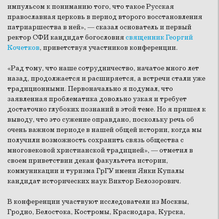
импульсом к пониманию того, что такое Русская
православная церковь в период второго восстановления
патриаршества в ней», — сказал основатель и первый
ректор СФИ кандидат богословия
священник Георгий
Кочетков
, приветствуя участников конференции.
«Рад тому, что наше сотрудничество, начатое много лет
назад, продолжается и расширяется, а встречи стали уже
традиционными. Первоначально я подумал, что
заявленная проблематика довольно узкая и требует
достаточно глубоких познаний в этой теме. Но я пришел к
выводу, что это сужение оправдано, поскольку речь об
очень важном периоде в нашей общей истории, когда мы
получили возможность сохранить связь общества с
многовековой христианской традицией», — отметил в
своем приветствии декан факультета истории,
коммуникации и туризма ГрГУ имени Янки Купалы
кандидат исторических наук Виктор Белозорович.
В конференции участвуют исследователи из Москвы,
Гродно, Белостока, Костромы, Краснодара, Курска,