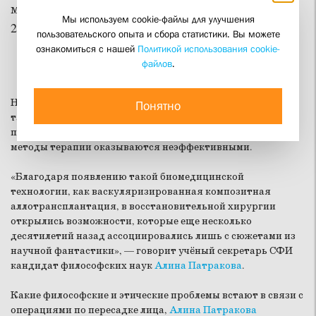
менее успешно, в том числе в России в
Мы используем cookie-файлы для улучшения
2015 году.
пользовательского опыта и сбора статистики. Вы можете
ознакомиться с нашей
Политикой использования cookie-
файлов
.
Необходимость таких операций возникает в результате
Понятно
тяжелейших травм, болезней, несчастных случаев,
полностью обезображивающих лицо, когда обычные
методы терапии оказываются неэффективными.
«Благодаря появлению такой биомедицинской
технологии, как васкуляризированная композитная
аллотрансплантация, в восстановительной хирургии
открылись возможности, которые еще несколько
десятилетий назад ассоциировались лишь с сюжетами из
научной фантастики», — говорит учёный секретарь СФИ
кандидат философских наук
Алина Патракова
.
Какие философские и этические проблемы встают в связи с
операциями по пересадке лица,
Алина Патракова