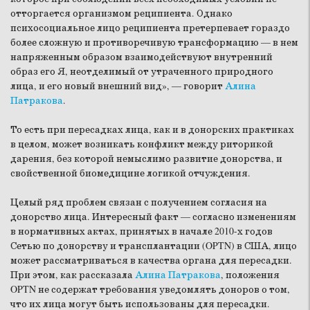
отторгается организмом реципиента. Однако
психосоциальное лицо реципиента претерпевает гораздо
более сложную и противоречивую трансформацию — в нем
напряженным образом взаимодействуют внутренний
образ его Я, неотделимый от утраченного природного
лица, и его новый внешний вид», — говорит
Алина
Патракова
.
То есть при пересадках лица, как и в донорских практиках
в целом, может возникать конфликт между риторикой
дарения, без которой немыслимо развитие донорства, и
свойственной биомедицине логикой отчуждения.
Целый ряд проблем связан с получением согласия на
донорство лица. Интересный факт — согласно изменениям
в нормативных актах, принятых в начале 2010-х годов
Сетью по донорству и трансплантации (OPTN) в США, лицо
может рассматриваться в качества органа для пересадки.
При этом, как рассказала
Алина Патракова
, положения
OPTN не содержат требования уведомлять доноров о том,
что их лица могут быть использованы для пересадки.