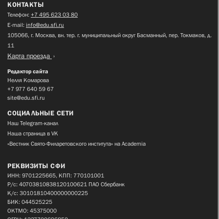
КОНТАКТЫ
Телефон:
+7 495 623 03 80
E-mail:
info@edu.sfi.ru
105066, г. Москва, вн. тер. г. муниципальный округ Басманный, пер. Токмаков, д.
11
Карта проезда
Редактор сайта
Нелля Комарова
+7 977 640 59 67
site@edu.sfi.ru
СОЦИАЛЬНЫЕ СЕТИ
Наш Telegram-канал
Наша страница в VK
«Вестник Свято-Филаретовского института» на Academia
РЕКВИЗИТЫ СФИ
ИНН: 9701225665, КПП: 770101001
Р/с: 40703810838120100621 ПАО Сбербанк
К/с: 30101810400000000225
БИК: 044525225
ОКТМО: 45375000