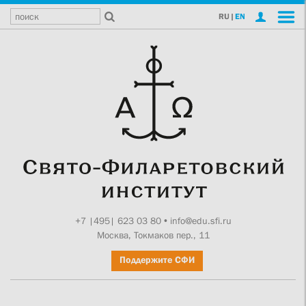
RU
|
EN
+7 |495| 623 03 80
•
info@edu.sfi.ru
Москва, Токмаков пер., 11
Поддержите СФИ