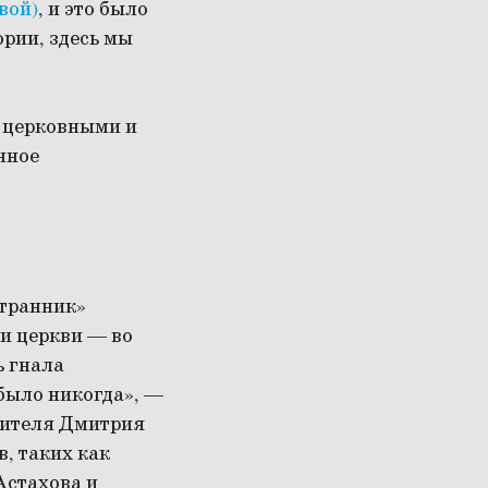
вой)
, и это было
рии, здесь мы
у церковными и
нное
Странник»
 и церкви — во
ь гнала
было никогда», —
тителя Дмитрия
, таких как
Астахова и