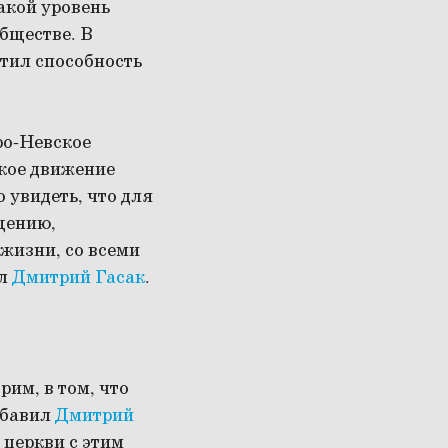
какой уровень
бществе. В
тил способность
ро-Невское
ское движение
 увидеть, что для
щению,
жизни, со всеми
ал
Дмитрий Гасак
.
им, в том, что
обавил
Дмитрий
 церкви с этим