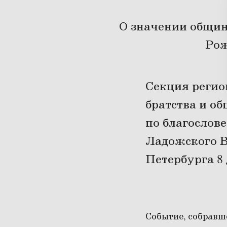
О значении общин
Рож
Секция реги
братства и о
по благослов
Ладожского В
Петербурга 8 
Событие, собравш