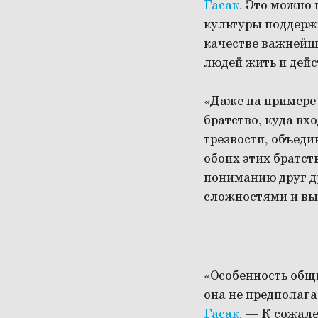
Гасак
. Это можно 
культуры поддерж
качестве важнейш
людей жить и дейс
«Даже на примере
братство, куда вх
трезвости, объед
обоих этих братст
пониманию друг др
сложностями и вы
«Особенность общи
она не предполага
Гасак
. — К сожале