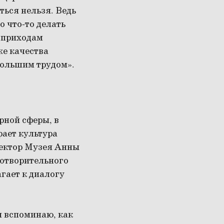
ться нельзя. Ведь
о что-то делать
 приходам
же качества
 большим трудом».
рной сферы, в
рает культура
ректор Музея Анны
готворительного
гает к диалогу
я вспоминаю, как