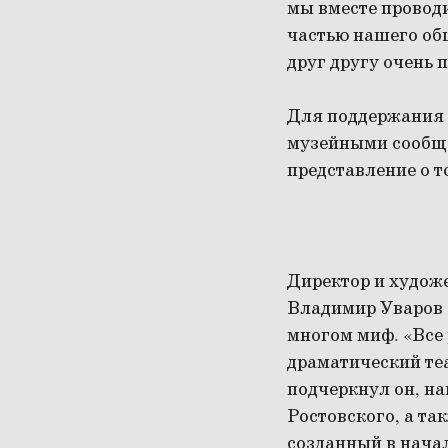
мы вместе провод
частью нашего об
друг другу очень 
Для поддержания 
музейными сообще
представление о т
Директор и худож
Владимир Уваров з
многом миф. «Все 
драматический те
подчеркнул он, н
Ростовского, а та
созданный в начал