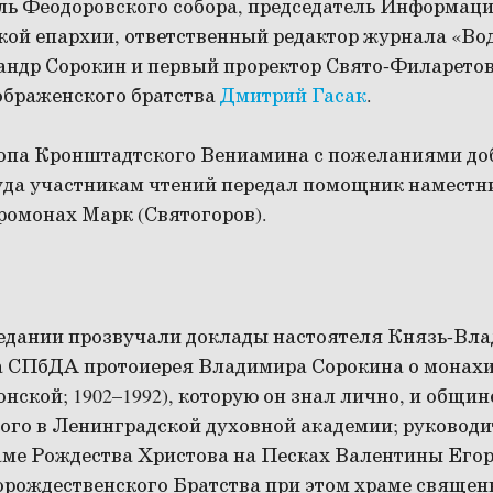
ль Феодоровского собора, председатель Информаци
кой епархии, ответственный редактор журнала «Во
андр Сорокин и первый проректор Свято-Филаретов
ображенского братства
Дмитрий Гасак
.
опа Кронштадтского Вениамина с пожеланиями до
уда участникам чтений передал помощник наместн
ромонах Марк (Святогоров).
едании прозвучали доклады настоятеля Князь-Вл
а СПбДА протоиерея Владимира Сорокина о монах
ской; 1902–1992), которую он знал лично, и общин
ого в Ленинградской духовной академии; руководи
аме Рождества Христова на Песках Валентины Егор
орождественского Братства при этом храме священ