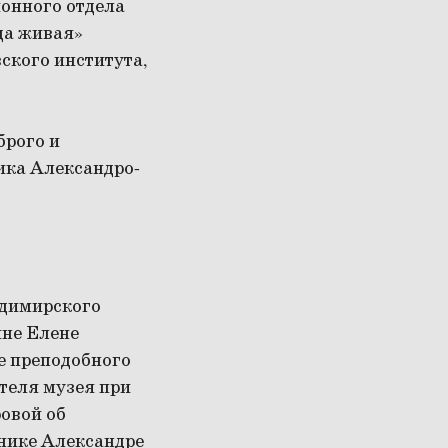
онного отдела
да живая»
ского института,
брого и
ика Александро-
адимирского
ине Елене
е преподобного
теля музея при
овой об
нике Александре