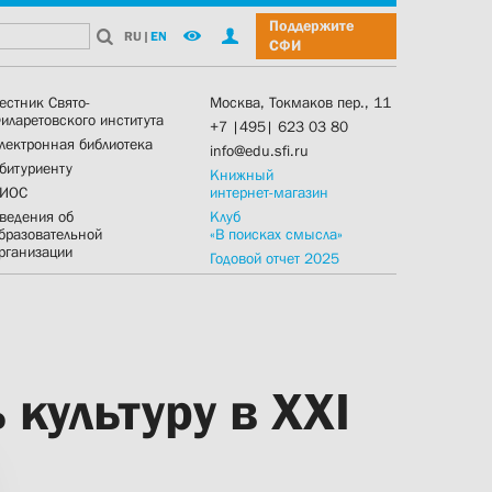
Поддержите
RU
|
EN
СФИ
естник Свято-
Москва, Токмаков пер., 11
иларетовского института
+7 |495| 623 03 80
лектронная библиотека
info@edu.sfi.ru
битуриенту
Книжный
ИОС
интернет-магазин
ведения об
Клуб
бразовательной
«В поисках смысла»
рганизации
Годовой отчет 2025
культуру в ХХI