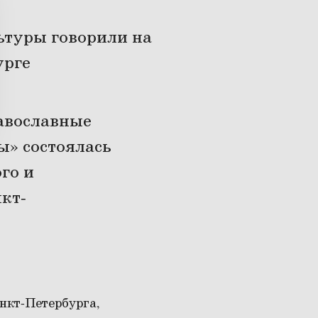
ьтуры говорили на
урге
авославные
ы» состоялась
го и
кт-
нкт-Петербурга,