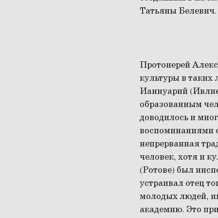
Татьяны Белевич.
Протоиерей Алекс
культуры в таких 
Ианнуарий (Ивлиев
образованным чело
доводилось и мног
воспоминаниями о
непрерванная трад
человек, хотя и к
(Ротове) был инсп
устраивал отец то
молодых людей, и
академию. Это пр