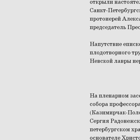
открыли настояте
Санкт-Петербургс
протоиерей Алекс
председатель Пре
Напутствие еписк
плодотворного тр
Невской лавры ие
На пленарном зас
собора профессор
(Казимирчак-Полон
Сергия Радонежск
петербургском хр
основателе Христ