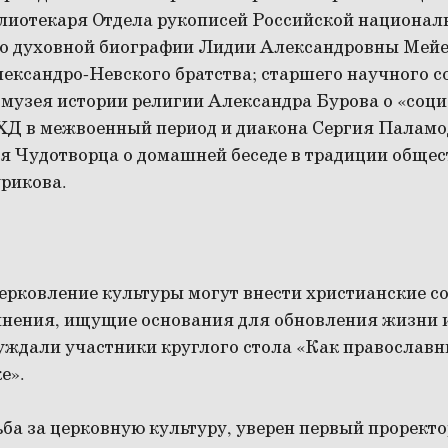
лиотекаря Отдела рукописей Российской национал
о духовной биографии Лидии Александровны Мейер 
лександро-Невского братства; старшего научного с
 музея истории религии Александра Бурова о «соц
ХД в межвоенный период и диакона Сергия Паламо
я Чудотворца о домашней беседе в традиции общес
рикова.
ерковление культуры могут внести христианские с
инения, ищущие основания для обновления жизни и
суждали участники круглого стола «Как православн
е».
ьба за церковную культуру, уверен первый прорек