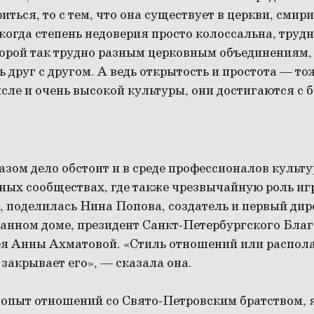
иться, то с тем, что она существует в церкви, смири
 когда степень недоверия просто колоссальна, трудн
порой так трудно разным церковным объединениям,
 друг с другом. А ведь открытость и простота — то
исле и очень высокой культуры, они достигаются с
ом дело обстоит и в среде профессионалов культу
ных сообществах, где также чрезвычайную роль иг
 поделилась Нина Попова, создатель и первый ди
анном доме, президент Санкт-Петербургского Бла
ея Анны Ахматовой. «Стиль отношений или распола
 закрывает его», — сказала она.
опыт отношений со Свято-Петровским братством, 