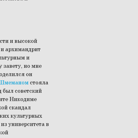
сти и высокой
и архимандрит
ультурным и
 завету, но мне
поделился он
 Шмеманом
стояла
ц был советский
лите Никодиме
кой скандал
аких культурных
из университета в
кой