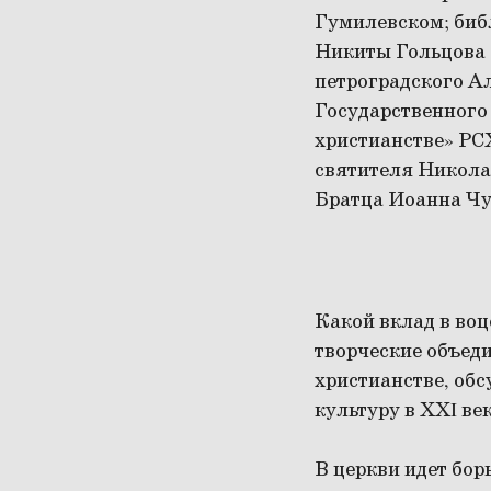
Гумилевском; биб
Никиты Гольцова 
петроградского А
Государственного
христианстве» РС
святителя Никола
Братца Иоанна Чу
Какой вклад в воц
творческие объед
христианстве, об
культуру в ХХI век
В церкви идет бор