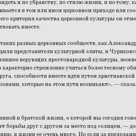
видеть и по убранству, по стилю жизни, и по тому, 
ивается в том или ином церковном приходе или соо
его критерия качества церковной культуры он отме
твовать вместе.
 таких разных церковных сообществ, как Александ
одили представители культурной элиты, и Чуриков
инявшее верующих простонародной культуры, можно
в характерно стремление учиться более тесному об
уга, способности вместе идти путем христианской 
зовами, которые на этом пути возникают», — сказ
нной и братской жизни, о которой мы сегодня говор
ет борьбы друг с другом за место под солнцем, — д
нию, в жизни ее очень много. Но если за пределами