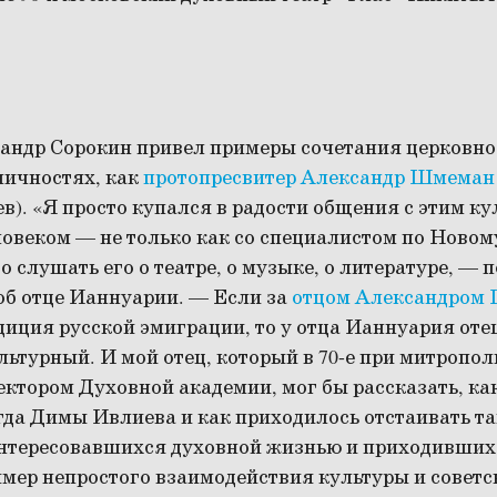
андр Сорокин привел примеры сочетания церковно
личностях, как
протопресвитер Александр Шмеман
). «Я просто купался в радости общения с этим к
веком — не только как со специалистом по Новому
о слушать его о театре, о музыке, о литературе, — 
б отце Ианнуарии. — Если за
отцом Александром
иция русской эмиграции, то у отца Ианнуария оте
ультурный. И мой отец, который в 70-е при митропо
ектором Духовной академии, мог бы рассказать, ка
гда Димы Ивлиева и как приходилось отстаивать т
нтересовавшихся духовной жизнью и приходивших 
имер непростого взаимодействия культуры и советс