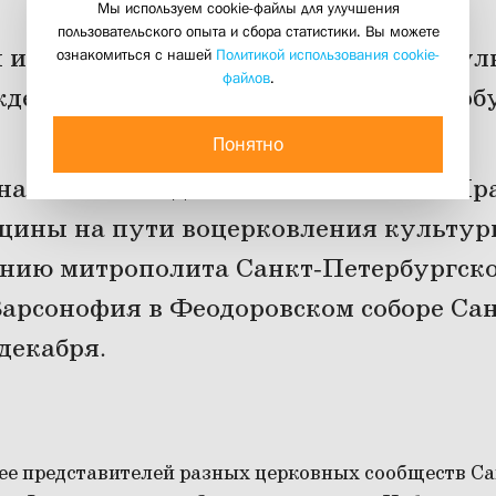
Мы используем cookie-файлы для улучшения
пользовательского опыта и сбора статистики. Вы можете
 и братств в созидании церковной кул
ознакомиться с нашей
Политикой использования cookie-
файлов
.
дественских чтениях в Санкт-Петерб
09 декабря 2023
Понятно
ональных Рождественских чтений «Пр
бщины на пути воцерковления культур
ению митрополита Санкт-Петербургско
арсонофия в Феодоровском соборе Сан
декабря.
ее представителей разных церковных сообществ Са