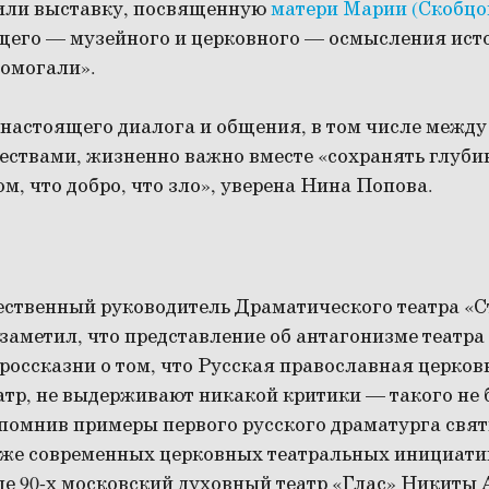
или выставку, посвященную
матери Марии (Скобцо
щего — музейного и церковного — осмысления исто
помогали».
настоящего диалога и общения, в том числе межд
ствами, жизненно важно вместе «сохранять глуби
ом, что добро, что зло», уверена Нина Попова.
ественный руководитель Драматического театра «
аметил, что представление об антагонизме театра
россказни о том, что Русская православная церков
атр, не выдерживают никакой критики — такого не 
апомнив примеры первого русского драматурга свя
кже современных церковных театральных инициатив
е 90-х московский духовный театр «Глас» Никиты 