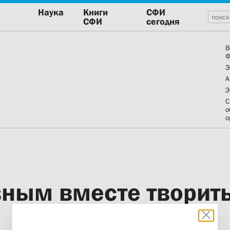
Наука
Книги
СФИ
СФИ
сегодня
В
Ф
Э
А
Э
С
о
о
ным вместе творить 
веке