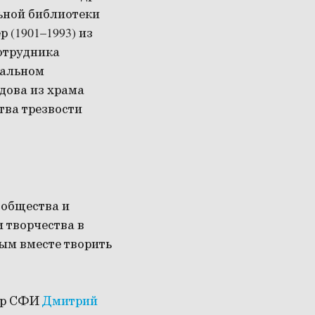
ьной библиотеки
(1901–1993) из
отрудника
иальном
дова из храма
тва трезвости
ообщества и
 творчества в
ым вместе творить
тор СФИ
Дмитрий