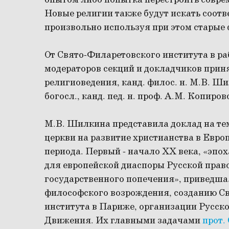
опытом либо попытка перестроить совре
Новые религии также будут искать соотв
произвольно используя при этом старые
От Свято-Филаретовского института в ра
модераторов секций и докладчиков прин
религиоведения, канд. филос. н. М.В. Ши
богосл., канд. пед. н. проф. А.М. Копиров
М.В. Шилкина представила доклад на те
церкви на развитие христианства в Европ
периода. Первый - начало ХХ века, «эпо
для европейской диаспоры Русской прав
государственного попечения», приведшая
философского возрождения, созданию Св
института в Париже, организации Русск
Движения. Их главными задачами
прот.