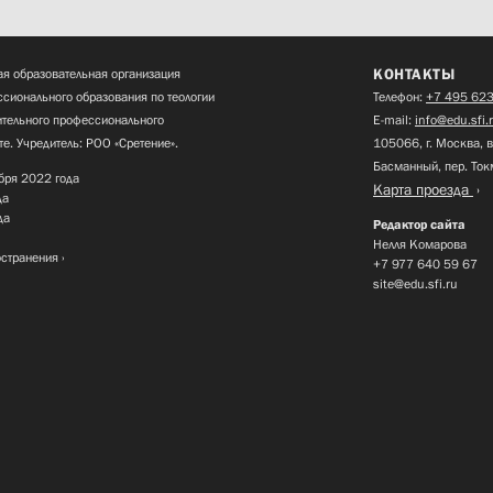
КОНТАКТЫ
я образовательная организация
сионального образования по теологии
Телефон:
+7 495 623
нительного профессионального
E-mail:
info@edu.sfi.
те. Учредитель: РОО «Сретение».
105066, г. Москва, в
Басманный, пер. Ток
бря 2022 года
Карта проезда
да
да
Редактор сайта
Нелля Комарова
остранения
+7 977 640 59 67
site@edu.sfi.ru