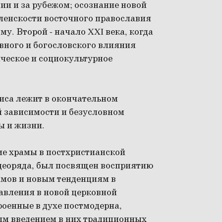
ии и за рубежом; осознание новой
еленскости восточного православия
му. Второй - начало XXI века, когда
овного и богословского влияния
ическое и социокультурное
зиса лежит в окончательном
й зависимости и безусловном
ы и жизни.
е храмы в постхристианской
деоряда, был посвящен восприятию
мов и новым тенденциям в
авления в новой церковной
оенные в духе постмодерна,
ым введением в них традиционных