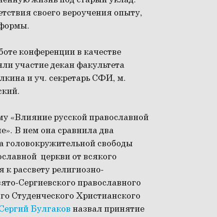
менную жизнь под старый уклад.
етствия своего вероучения опыту,
 формы.
боте конференции в качестве
яли участие декан факультета
лкина и уч. секретарь СФИ, м.
ский.
му «Влияние русской православной
е». В нем она сравнила два
ха головокружительной свободы
ославной церкви от всякого
 к рассвету религиозно-
ято-Сергиевского православного
ого Студенческого Христианского
 Сергий Булгаков
назвал принятие