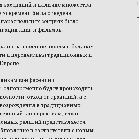
х заседаний и наличие множества
2
его времени была отведена
В
4 параллельных секциях было
нтации книг и фильмов.
ли православие, ислам и буддизм,
ти и перспективы традиционных и
Европе.
стникам конференции
: одновременно будет происходить
зности, отход от традиций, а с
с возрождения в традиционных
ессивный консерватизм, так и
онных религий представляется
бновление в соответствии с новым