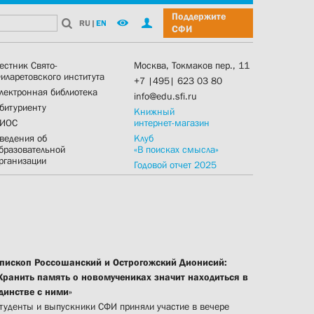
Поддержите
RU
|
EN
СФИ
естник Свято-
Москва, Токмаков пер., 11
иларетовского института
+7 |495| 623 03 80
лектронная библиотека
info@edu.sfi.ru
битуриенту
Книжный
ИОС
интернет-магазин
ведения об
Клуб
бразовательной
«В поисках смысла»
рганизации
Годовой отчет 2025
пископ Россошанский и Острогожский Дионисий:
Хранить память о новомучениках значит находиться в
динстве с ними»
туденты и выпускники СФИ приняли участие в вечере