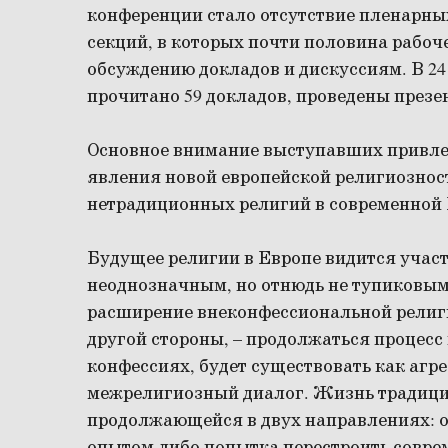
конференции стало отсутствие пленарны
секций, в которых почти половина рабоч
обсуждению докладов и дискуссиям. В 2
прочитано 59 докладов, проведены презе
Основное внимание выступавших привлек
явления новой европейской религиознос
нетрадиционных религий в современной 
Будущее религии в Европе видится уча
неоднозначным, но отнюдь не тупиковым
расширение внеконфессиональной религио
другой стороны, – продолжаться процес
конфессиях, будет существовать как агр
межрелигиозный диалог. Жизнь традици
продолжающейся в двух направлениях: о