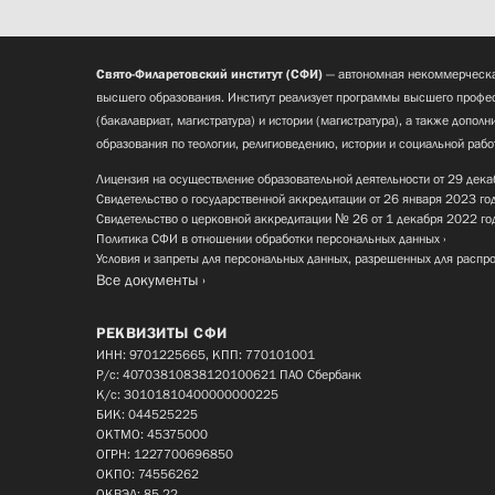
Свято-Филаретовский институт (СФИ)
— автономная некоммерческа
высшего образования. Институт реализует программы высшего профес
(бакалавриат, магистратура) и истории (магистратура), а также допол
образования по теологии, религиоведению, истории и социальной рабо
Лицензия на осуществление образовательной деятельности от 29 дека
Свидетельство о государственной аккредитации от 26 января 2023 го
Свидетельство о церковной аккредитации № 26 от 1 декабря 2022 го
Политика СФИ в отношении обработки персональных данных
Условия и запреты для персональных данных, разрешенных для распр
Все документы
РЕКВИЗИТЫ СФИ
ИНН: 9701225665, КПП: 770101001
Р/с: 40703810838120100621 ПАО Сбербанк
К/с: 30101810400000000225
БИК: 044525225
ОКТМО: 45375000
ОГРН: 1227700696850
ОКПО: 74556262
ОКВЭД: 85.22