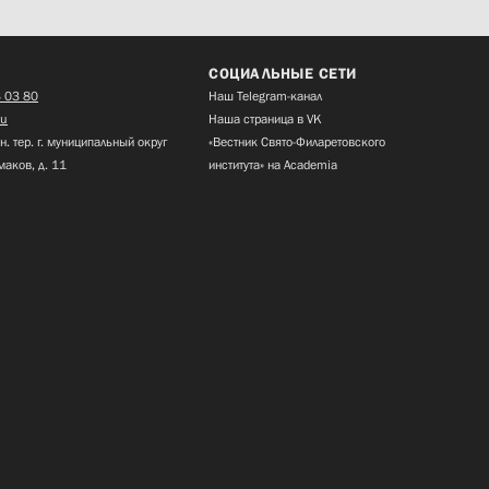
СОЦИАЛЬНЫЕ СЕТИ
 03 80
Наш Telegram-канал
ru
Наша страница в VK
н. тер. г. муниципальный округ
«Вестник Свято-Филаретовского
маков, д. 11
института» на Academia