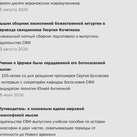
амяти десяти воронежских новомучеников
5 августа 2026
ышел сборник песнопений божественной литургии в
ереводе священника Георгия Кочеткова
никальный нотный сборник подготовило и выпустило
здательство СФИ
3 августа 2026
Учение о Церкви было сердцевиной его богословской
ысли»
 155-летию со дня рождения протоиерея Сергия Булгакова
 интервью с секретарём кафедры богословия СФИ
андидатом теологии Юлией Антипиной
8 июля 2026
Путеводитель» к основным идеям мировой
илософской мысли
здательство СФИ выпустило учебное пособие по истории
илософии в двух частях, охватывающее периоды от
нтичности до Нового времени