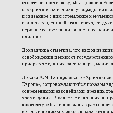
ответственности за судьбы Церкви в Росс
евхаристической эпохи; утверждение вс
и связанное с ним стремление к экумениз
главной тенденцией стал переход от дух
церкви к ее претензии на внешнее полит
влияние.
Докладчица отметила, что выход из кри
освобождении церкви от государственно
приоритете единого закона веры, молитв
Доклад А.М. Копировского «Христиански
Европе», сопровождавшийся показом ви
современными европейцами древних хра
храмоздании. В качестве основного напр
архитектуре были показаны храмы, постр
который не преодолевается даже активн