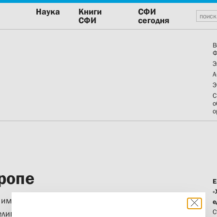
Наука
Книги
СФИ
СФИ
сегодня
В
Ф
Э
А
Э
С
о
о
ропе
Е
«
им. М.В. Ломоносова состояласьVII
е
С
лигиоведческого общества по теме