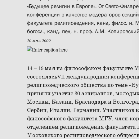
«Будущее религии в Европе». От Свято-Филаре
конференции в качестве модераторов секций
факультета религиоведения, канд. филос. н. 
богосл., канд. пед. н. проф. А.М. Копировски
20 мая 2009
14 – 16 мая на философском факультете 
состояласьVII международная конферен
религиоведческого общества по теме «Бу
приняли участие 80 аспирантов, молодых
Москвы, Казани, Краснодара и Волгоград
Сербии, Италии, Германии. Участников 
философского факультета МГУ, член-корр
отделением религиоведения факультета п
Московского религиоведческого обществ