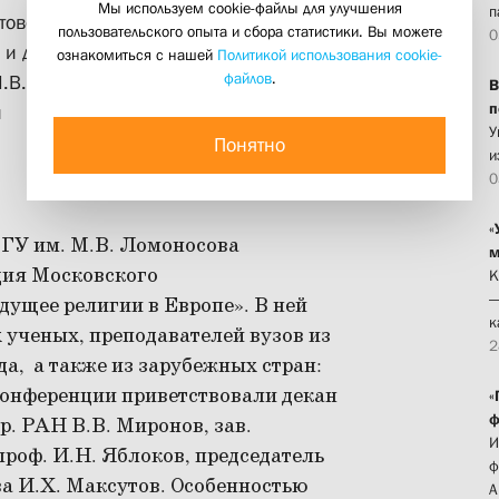
Мы используем cookie-файлы для улучшения
п
товского института в работе
пользовательского опыта и сбора статистики. Вы можете
0
 и докладчиков приняли участие декан
ознакомиться с нашей
Политикой использования cookie-
файлов
.
М.В. Шилкина и уч. секретарь СФИ, м.
В
п
й
У
Понятно
и
0
«
МГУ им. М.В. Ломоносова
м
ция Московского
К
—
дущее религии в Европе». В ней
к
 ученых, преподавателей вузов из
2
а, а также из зарубежных стран:
конференции приветствовали декан
«
ф
. РАН В.В. Миронов, зав.
И
роф. И.Н. Яблоков, председатель
ф
а И.Х. Максутов. Особенностью
А