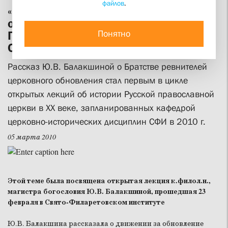
файлов
.
«Братство ревнителей церковного
обновления (1905-1909):
Понятно
Предшественники? Учителя?
Оппоненты?»
Рассказ Ю.В. Балакшиной о Братстве ревнителей
церковного обновления стал первым в цикле
открытых лекций об истории Русской православной
церкви в XX веке, запланированных кафедрой
церковно-исторических дисциплин СФИ в 2010 г.
05 марта 2010
Этой теме была посвящена открытая лекция к.филол.н.,
магистра богословия Ю.В. Балакшиной, прошедшая 23
февраля в Свято-Филаретовском институте
Ю.В. Балакшина рассказала о движении за обновление