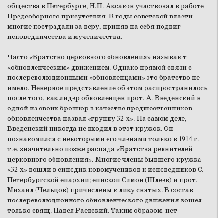
общества в Петербурге, Н.П. Аксаков участвовал в работе
Предсоборного присутствия. В годы советской власти
многие пострадали за веру, приняв на себя подвиг
исповедничества и мученичества.
Часто «Братство церковного обновления» называют
«обновленческим» движением. Однако прямой связи с
послереволюционными «обновленцами» это братство не
имело. Неверное представление об этом распространилось
после того, как лидер обновленцев прот. А. Введенский в
одной из своих брошюр в качестве предшественников
обновленчества назвал «группу 32-х». На самом деле,
Введенский никогда не входил в этот кружок. Он
познакомился с некоторыми его членами только в 1914 г.,
т.е. значительно позже распада «Братства ревнителей
церковного обновления». Многие члены бывшего кружка
«32-х» вошли в синодик новомучеников и исповедников С.-
Петербургской епархии; епископ Симон (Шлеев) и прот.
Михаил (Чельцов) причислены к лику святых. В состав
послереволюционного обновленческого движения вошел
только свящ. Павел Раевский. Таким образом, нет