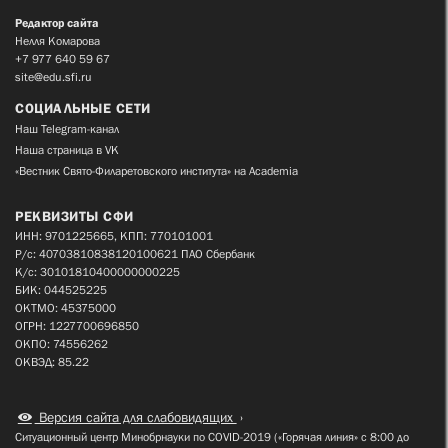
Редактор сайта
Нелля Комарова
+7 977 640 59 67
site@edu.sfi.ru
СОЦИАЛЬНЫЕ СЕТИ
Наш Telegram-канал
Наша страница в VK
«Вестник Свято-Филаретовского института» на Academia
РЕКВИЗИТЫ СФИ
ИНН: 9701225665, КПП: 770101001
Р/с: 40703810838120100621 ПАО Сбербанк
К/с: 30101810400000000225
БИК: 044525225
ОКТМО: 45375000
ОГРН: 1227700696850
ОКПО: 74556262
ОКВЭД: 85.22
Версия сайта для слабовидящих
Ситуационный центр Минобрнауки по COVID-2019 («Горячая линия» с 8:00 до