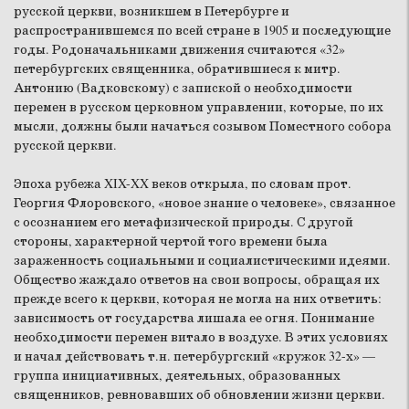
русской церкви, возникшем в Петербурге и
распространившемся по всей стране в 1905 и последующие
годы. Родоначальниками движения считаются «32»
петербургских священника, обратившиеся к митр.
Антонию (Вадковскому) с запиской о необходимости
перемен в русском церковном управлении, которые, по их
мысли, должны были начаться созывом Поместного собора
русской церкви.
Эпоха рубежа XIX-XX веков открыла, по словам прот.
Георгия Флоровского, «новое знание о человеке», связанное
с осознанием его метафизической природы. С другой
стороны, характерной чертой того времени была
зараженность социальными и социалистическими идеями.
Общество жаждало ответов на свои вопросы, обращая их
прежде всего к церкви, которая не могла на них ответить:
зависимость от государства лишала ее огня. Понимание
необходимости перемен витало в воздухе. В этих условиях
и начал действовать т.н. петербургский «кружок 32-х» —
группа инициативных, деятельных, образованных
священников, ревновавших об обновлении жизни церкви.