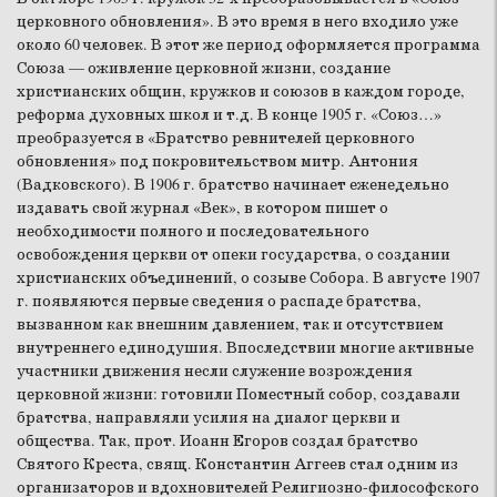
церковного обновления». В это время в него входило уже
около 60 человек. В этот же период оформляется программа
Союза — оживление церковной жизни, создание
христианских общин, кружков и союзов в каждом городе,
реформа духовных школ и т.д. В конце 1905 г. «Союз…»
преобразуется в «Братство ревнителей церковного
обновления» под покровительством митр. Антония
(Вадковского). В 1906 г. братство начинает еженедельно
издавать свой журнал «Век», в котором пишет о
необходимости полного и последовательного
освобождения церкви от опеки государства, о создании
христианских объединений, о созыве Собора. В августе 1907
г. появляются первые сведения о распаде братства,
вызванном как внешним давлением, так и отсутствием
внутреннего единодушия. Впоследствии многие активные
участники движения несли служение возрождения
церковной жизни: готовили Поместный собор, создавали
братства, направляли усилия на диалог церкви и
общества. Так, прот. Иоанн Егоров создал братство
Святого Креста, свящ. Константин Аггеев стал одним из
организаторов и вдохновителей Религиозно-философского