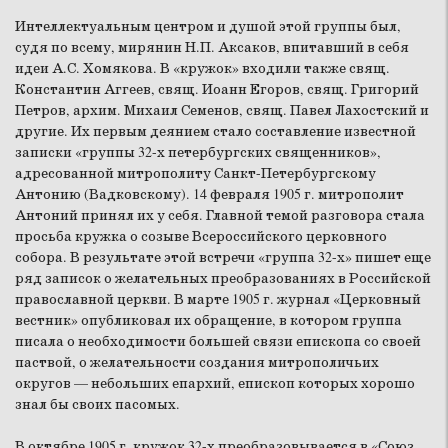
Интеллектуальным центром и душой этой группы был,
судя по всему, мирянин Н.П. Аксаков, впитавший в себя
идеи А.С. Хомякова. В «кружок» входили также свящ.
Константин Аггеев, свящ. Иоанн Егоров, свящ. Григорий
Петров, архим. Михаил Семенов, свящ. Павел Лахостский и
другие. Их первым деянием стало составление известной
записки «группы 32-х петербургских священников»,
адресованной митрополиту Санкт-Петербургскому
Антонию (Вадковскому). 14 февраля 1905 г. митрополит
Антоний принял их у себя. Главной темой разговора стала
просьба кружка о созыве Всероссийского церковного
собора. В результате этой встречи «группа 32-х» пишет еще
ряд записок о желательных преобразованиях в Российской
православной церкви. В марте 1905 г. журнал «Церковный
вестник» опубликовал их обращение, в котором группа
писала о необходимости большей связи епископа со своей
паствой, о желательности создания митрополичьих
округов — небольших епархий, епископ которых хорошо
знал бы своих пасомых.
В октябре 1905 г. кружок 32-х преобразовывается в «Союз