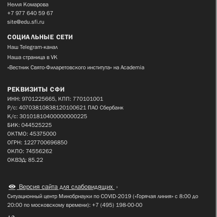
Нелля Комарова
+7 977 640 59 67
site@edu.sfi.ru
СОЦИАЛЬНЫЕ СЕТИ
Наш Telegram-канал
Наша страница в VK
«Вестник Свято-Филаретовского института» на Academia
РЕКВИЗИТЫ СФИ
ИНН: 9701225665, КПП: 770101001
Р/с: 40703810838120100621 ПАО Сбербанк
К/с: 30101810400000000225
БИК: 044525225
ОКТМО: 45375000
ОГРН: 1227700696850
ОКПО: 74556262
ОКВЭД: 85.22
Версия сайта для слабовидящих
Ситуационный центр Минобрнауки по COVID-2019 («Горячая линия» с 8:00 до
20:00 по московскому времени): +7 (495) 198-00-00