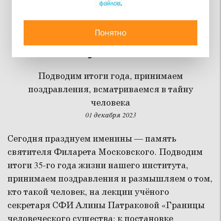
файлов
.
Актовый день Свято-
Филаретовского
Понятно
института. Нам 35!
Подводим итоги года, принимаем
поздравления, всматриваемся в тайну
человека
01 декабря 2023
Сегодня празднуем именины — память
святителя Филарета Московского. Подводим
итоги 35-го года жизни нашего института,
принимаем поздравления и размышляем о том,
кто такой человек, на лекции учёного
секретаря СФИ Алины Патраковой «Границы
человеческого существа: к постановке