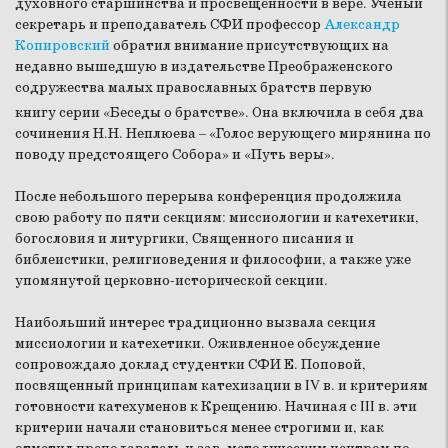
духовного старшинства и просвещённости в вере. Ученый
секретарь и преподаватель СФИ профессор
Александр
Копировский
обратил внимание присутствующих на
недавно вышедшую в издательстве Преображенского
содружества малых православных братств первую
книгу серии «Беседы о братстве».
Она включила в себя два
сочинения Н.Н. Неплюева – «Голос верующего мирянина по
поводу предстоящего Собора» и «Путь веры».
После небольшого перерыва конференция продолжила
свою работу по пяти секциям: миссиологии и катехетики,
богословия и литургики, Священного писания и
библеистики, религиоведения и философии, а также уже
упомянутой церковно-исторической секции.
Наибольший интерес традиционно вызвала секция
миссиологии и катехетики. Оживленное обсуждение
сопровождало доклад студентки СФИ Е. Поповой,
посвященный принципам катехизации в IV в. и критериям
готовности катехуменов к Крещению. Начиная с III в. эти
критерии начали становиться менее строгими и, как