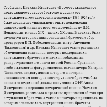
Сообщение Наталии Игнатович «Крестовоздвиженское
православное трудовое братство и оценка его
деятельности государством и церковью (1889-1929 гг.)»
было посвящено уникальному опыту воплощения
евангельской жизни по вере, осуществлённому Н.Н.
Неплюевым в конце XIX – начале XX века. В докладе была
затронута история взаимоотношений братства с обер-
прокурором К.П. Победоносцевым, митр. Антонием
(Вадковским) и др. Наталия Игнатович также рассказала
об отношении епископов, которые поддерживали
деятельность братства и считали необходимым
распространение его опыта по всей России. Среди них
особо выделяется фигура епископа-катехизатора Макария
(Опоцкого), подвигу жизни которого и истории
основанного им новгородского трудового братства был
посвящен отдельный доклад выпускницы СФИ Анны
Дмитренко на церковно-исторической секции. Наталия
Дмитриевна рассказала о практике принесения обетов при
вступлении в братство, а также о некоторых принципах, на
которых основывалась внутренняя жизнь братства –