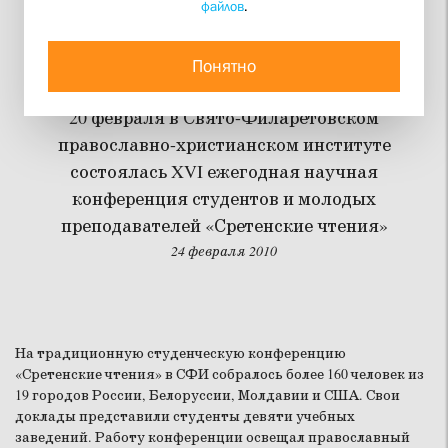
файлов
.
В СФИ прошли XVI
«Сретенские чтения»
Понятно
20 февраля в Свято-Филаретовском
православно-христианском институте
состоялась XVI ежегодная научная
конференция студентов и молодых
преподавателей «Сретенские чтения»
24 февраля 2010
На традиционную студенческую конференцию
«Сретенские чтения» в СФИ собралось более 160 человек из
19 городов России, Белоруссии, Молдавии и США. Свои
доклады представили студенты девяти учебных
заведений. Работу конференции освещал православный