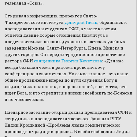
телеканал «Союз».
Открывая конференцию, проректор Свято-
Филаретовского института
Дмитрий Гасак
, обращаясь к
преподавателям и студентам СФИ, а также к гостям,
отметил давние добрые отношения Института с
представителями высших духовных и светских учебных
заведений Москвы, Санкт-Петербурга, Киева, Минска и
других городов. Он передал традиционное приветствие
ректора СФИ
священника Георгия Кочеткова
: «Для нас
всегда большая честь и радость проводить эту
конференцию в своих стенах. Но самое главное – это наше
общее продвижение вперед по пути служения Богу и
людям, ближним нашим, и церкви нашей, и всем тем, кто
ищет Бога, и кто стремится в жизни своей жить по-Божески
и по-человечески».
Пленарное заседание открыл доклад преподавателя СФИ и
сотрудника и преподавателя тверского филиала РГГУ
Лидии Крошкиной «Проблемы языка гомилетической
проповеди в традиции церкви». В своём сообщении Лидия