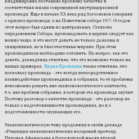
Владимировна поставила проблему качества и
соответствия жизни современной внутрицерковной
проповеди. Еще в начале XX века ряд богословов говорили
о кризисе проповеди, а на Поместном соборе 1917-18 годов
этот вопрос был одним из центральных. Согласно
определениям Собора, проповедовать в церкви следует как
можно чаще, и это могут делать не только дьяконы и
священники, но и благочестивые миряне. При этом
проповедников необходимо готовить. На вопрос, как это
делать, докладчица ответила, что это возможно только на
живых примерах.
Лидия Крошкина
также отметила, что
поскольку проповедь – это всегда непосредственное
взаимодействие проповедника и собрания, то её проблемы
невозможно решать вне экклезиологического контекста,
т.е. вне проблем собрания, в котором эта проповедь звучит.
Поэтому разговор о качестве проповеди – это разговор не
только о подготовленности проповедника, но и о
подготовленности слушающих его.
Экклезиологическую тему продолжил в своём докладе
«Рецепция экклезиологических воззрений протопр.
Николая Афанасьева в богословской мысли второй