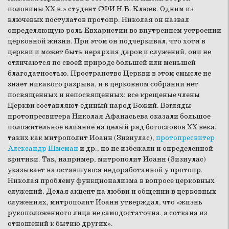
половины XX в.» студент СФИ Н.В. Клюев. Одним из
ключевых постулатов протопр. Николая он назвал
определяющую роль Евхаристии во внутреннем устроении
церковной жизни. При этом он подчеркивал, что хотя в
церкви и может быть иерархия даров и служений, они не
отличаются по своей природе большей или меньшей
благодатностью. Пространство Церкви в этом смысле не
знает никакого разрыва, и в церковном собрании нет
посвященных и непосвященных: все крещеные члены
Церкви составляют единый народ Божий. Взгляды
протопресвитера Николая Афанасьева оказали большое
положительное влияние на целый ряд богословов XX века,
таких как митрополит Иоанн (Зизиулас),
протопресвитер
Александр Шмеман
и др., но не избежали и определенной
критики. Так, например, митрополит Иоанн (Зизиулас)
указывает на оставшуюся недоработанной у протопр.
Николая проблему функционализма в вопросе церковных
служений. Делая акцент на любви и общении в церковных
служениях, митрополит Иоанн утверждал, что «жизнь
рукоположенного лица не самодостаточна, а соткана из
отношений к бытию других».