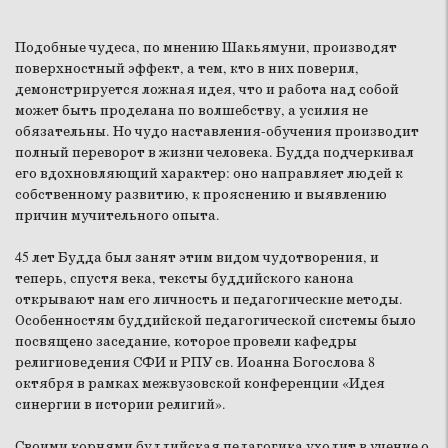
Подобные чудеса, по мнению Шакьямуни, производят
поверхностный эффект, а тем, кто в них поверил,
демонстрируется ложная идея, что и работа над собой
может быть проделана по волшебству, а усилия не
обязательны. Но чудо наставления-обучения производит
полный переворот в жизни человека. Будда подчеркивал
его вдохновляющий характер: оно направляет людей к
собственному развитию, к прояснению и выявлению
причин мучительного опыта.
45 лет Будда был занят этим видом чудотворения, и
теперь, спустя века, тексты буддийского канона
открывают нам его личность и педагогические методы.
Особенностям буддийской педагогической системы было
посвящено заседание, которое провели кафедры
религиоведения СФИ и РПУ св. Иоанна Богослова 8
октября в рамках межвузовской конференции «Идея
синергии в истории религий».
Своими корнями буддийская педагогика уходит в учение о