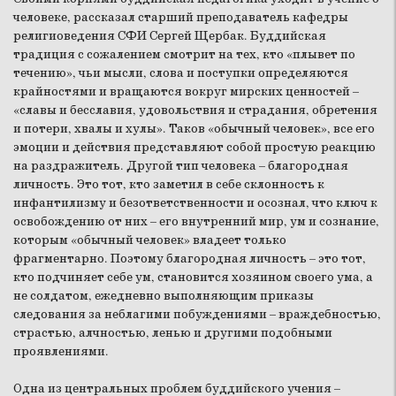
человеке, рассказал старший преподаватель кафедры
религиоведения СФИ Сергей Щербак. Буддийская
традиция с сожалением смотрит на тех, кто «плывет по
течению», чьи мысли, слова и поступки определяются
крайностями и вращаются вокруг мирских ценностей –
«славы и бесславия, удовольствия и страдания, обретения
и потери, хвалы и хулы». Таков «обычный человек», все его
эмоции и действия представляют собой простую реакцию
на раздражитель. Другой тип человека – благородная
личность. Это тот, кто заметил в себе склонность к
инфантилизму и безответственности и осознал, что ключ к
освобождению от них – его внутренний мир, ум и сознание,
которым «обычный человек» владеет только
фрагментарно. Поэтому благородная личность – это тот,
кто подчиняет себе ум, становится хозяином своего ума, а
не солдатом, ежедневно выполняющим приказы
следования за неблагими побуждениями – враждебностью,
страстью, алчностью, ленью и другими подобными
проявлениями.
Одна из центральных проблем буддийского учения –