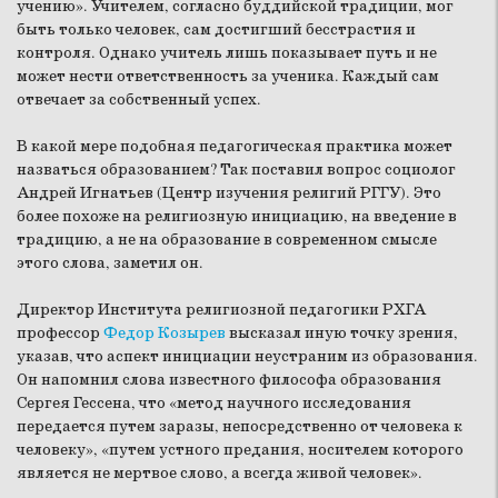
учению». Учителем, согласно буддийской традиции, мог
быть только человек, сам достигший бесстрастия и
контроля. Однако учитель лишь показывает путь и не
может нести ответственность за ученика. Каждый сам
отвечает за собственный успех.
В какой мере подобная педагогическая практика может
назваться образованием? Так поставил вопрос социолог
Андрей Игнатьев (Центр изучения религий РГГУ). Это
более похоже на религиозную инициацию, на введение в
традицию, а не на образование в современном смысле
этого слова, заметил он.
Директор Института религиозной педагогики РХГА
профессор
Федор Козырев
высказал иную точку зрения,
указав, что аспект инициации неустраним из образования.
Он напомнил слова известного философа образования
Сергея Гессена, что «метод научного исследования
передается путем заразы, непосредственно от человека к
человеку», «путем устного предания, носителем которого
является не мертвое слово, а всегда живой человек».