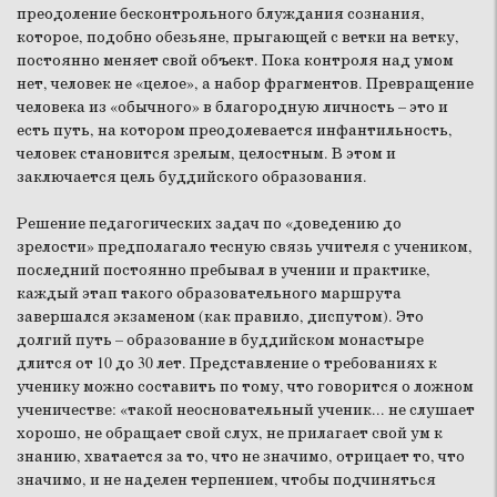
преодоление бесконтрольного блуждания сознания,
которое, подобно обезьяне, прыгающей с ветки на ветку,
постоянно меняет свой объект. Пока контроля над умом
нет, человек не «целое», а набор фрагментов. Превращение
человека из «обычного» в благородную личность – это и
есть путь, на котором преодолевается инфантильность,
человек становится зрелым, целостным. В этом и
заключается цель буддийского образования.
Решение педагогических задач по «доведению до
зрелости» предполагало тесную связь учителя с учеником,
последний постоянно пребывал в учении и практике,
каждый этап такого образовательного маршрута
завершался экзаменом (как правило, диспутом). Это
долгий путь – образование в буддийском монастыре
длится от 10 до 30 лет. Представление о требованиях к
ученику можно составить по тому, что говорится о ложном
ученичестве: «такой неосновательный ученик... не слушает
хорошо, не обращает свой слух, не прилагает свой ум к
знанию, хватается за то, что не значимо, отрицает то, что
значимо, и не наделен терпением, чтобы подчиняться