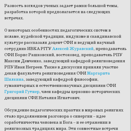
Разность взглядов ученых задает рамки большой темы,
разработка которой предполагается на следующих
встречах.
О некоторых особенностях педагогических систем в
исламе, иудейской традиции, индуизме и скандинавской
культуре рассказали доцент СФИ и ведущий научный
сотрудник ИВКА РГГУ
Алексей Журавский
, преподаватель
СФИ Борис Рашковский, востоковед, преподаватель РПУ
Максим Демченко, заведующий кафедрой религиоведения
РПУ Иван Негреев. Также в дискуссии приняли участие
декан факультета религиоведения СФИ
Маргарита
Шилкина
, заведующий кафедрой философии,
гуманитарных и естественнонаучных дисциплин СФИ
Григорий Гутнер
, член кафедры церковно-исторических
дисциплин СФИ Наталия Игнатович.
Обсуждение педагогических практик в мировых религиях
стало продолжением разговора о синергии – идее
соработничества человека и Бога – и ее отражении в
религиозных традициях мира. Эти совместные встречи