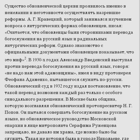
Существо обновленческой церкви проявилось именно в
нежелании и неготовности осуществлять назревшие
реформы. А. Г. Кравецкий, который занимался изучением
вопроса о литургических формах обновленцев, писал:
«Считается, что обновленцы были сторонниками перевода
богослужения на русский язык и радикальных
литургических реформ. Однако знакомство с
официальными документами обновленцев показывает, что
2
это миф»
. В 1930-х годах Александр Введенский выступал
против перевода богослужения на русский язык, говоря:
«не надо нам этой адамовщины», имея в виду протоиерея
Феофана Адаменко, пытавшегося служить по-русски.
Обновленческий суд в 1932 году издал постановление, что
такой перевод возможен каждый раз только с особого
синодального разрешения. В Москве была община,
которую возглавлял обновленческий протопресвитер Н. Г.
Попов. Он пытался совершать богослужение на русском
языке, но обновленческое руководство Московской
епархии в лице митрополита Серафима Руженцова
запрещало, не давало им храма, где можно было бы
служить. Такая же история была в городе Николаеве, где