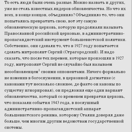
То есть люди были очень разные. Можно назвать и других,
уже не столь известных лидеров обновленчества. Но что их
всех, в конце концов, объединило? Объединило то, что они
попытались превратить свою, вот эту самую
обновленческую церковь, которую продолжали называть
Православной российской церковью, в административно-
пропагандистский инструмент большевистской политики.
Собственно, они сделали то, что в 1927 году попытается
сделать митрополит Сергий (Страгородский). И надо
сказать, что после тех перемен, которые произошли в 1927
году, митрополит Сергий не случайно был называем
1
неообновленцем
своими оппонентами. Ничего формально
не изменив в богослужении, в церковной догматике (с
канонами тут несколько сложнее, де факто он каноны по
существу игнорировал), он предложил еще один вариант
обновленчества, который со временем превратил церковь,
что показали события 1943 года, в послушный
административно-пропагандистский аппарат
большевистского режима, которому Сталин доверял даже
больше, чем многим другим ведомствам государственной
системы.