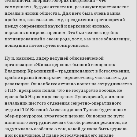
сталинисты, впервые говорил Введенский – что
коммунисты, будучи атеистами, реализуют христианские
идеалы в жизни общества. Для него была очень важна
проблема, как казалось ему, преодоления противоречий
между современной наукой и церковной жизнью,
церковным мировоззрением. Это был человек идейно
мотивированный в своем роде, хотя, как и все обновленцы,
пошедший потом путем компромиссов.
Ну и, наконец, лидер ведущей обновленческой
организации «Живая церковь» бывший священник
Владимир Красницкий – традиционалист в богослужении,
крайне правый монархист, черносотенец, так сказать, до
революции. Он наиболее активно пошел на сотрудничество
с ГПУ, прекрасно поняв, что не государство вообще, не
краснобай Наркомпросвещения Луначарский, а именно
начальник шестого отделения секретно-оперативного
отдела ГПУ Евгений Александрович Тучков будет новым
обер-прокурором, куратором церкви. Он пошел по пути
циничного сотрудничества с богоборческим режимом, не
задумываясь особенно о том, какой должна быть церковь
при коммунизме. В плане богослужения его вполне