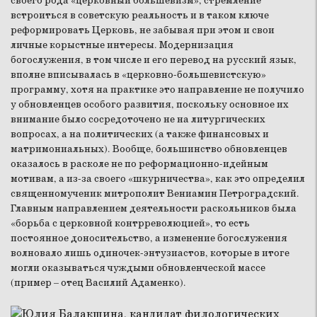
своего рода «церковный большевизм», стремление
встроиться в советскую реальность и в таком ключе
реформировать Церковь, не забывая при этом и свои
личные корыстные интересы. Модернизация
богослужения, в том числе и его перевод на русский язык,
вполне вписывалась в «церковно-большевистскую»
программу, хотя на практике это направление не получило
у обновленцев особого развития, поскольку основное их
внимание было сосредоточено не на литургических
вопросах, а на политических (а также финансовых и
матримониальных). Вообще, большинство обновленцев
оказалось в расколе не по реформационно-идейным
мотивам, а из-за своего «шкурничества», как это определил
священномученик митрополит Вениамин Петроградский.
Главным направлением деятельности раскольников была
«борьба с церковной контрреволюцией», то есть
постоянное доносительство, а изменение богослужения
волновало лишь одиночек-энтузиастов, которые в итоге
могли оказываться чуждыми обновленческой массе
(пример – отец Василий Адаменко).