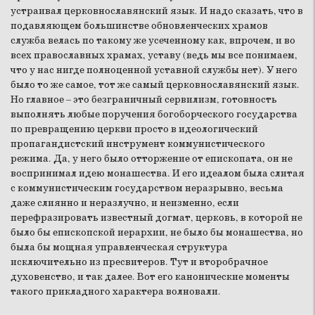
устраивал церковнославянский язык. И надо сказать, что в
подавляющем большинстве обновленческих храмов
служба велась по такому же усеченному как, впрочем, и во
всех православных храмах, уставу (ведь мы все понимаем,
что у нас нигде полноценной уставной службы нет). У него
было то же самое, тот же самый церковнославянский язык.
Но главное – это безграничный сервилизм, готовность
выполнять любые поручения богоборческого государства
по превращению церкви просто в идеологический
пропагандистский инструмент коммунистического
режима. Да, у него было отторжение от епископата, он не
воспринимал идею монашества. И его идеалом была слитая
с коммунистическим государством неразрывно, весьма
даже слиянно и неразлучно, и неизменно, если
перефразировать известный догмат, церковь, в которой не
было бы епископской иерархии, не было бы монашества, но
была бы мощная управленческая структура
исключительно из пресвитеров. Тут и второбрачное
духовенство, и так далее. Вот его канонические моменты
такого прикладного характера волновали.