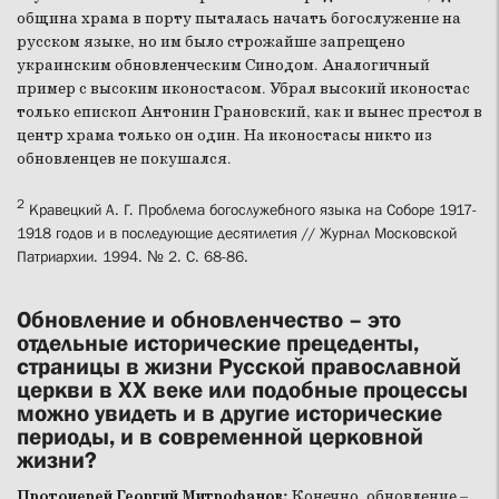
община храма в порту пыталась начать богослужение на
русском языке, но им было строжайше запрещено
украинским обновленческим Синодом. Аналогичный
пример с высоким иконостасом. Убрал высокий иконостас
только епископ Антонин Грановский, как и вынес престол в
центр храма только он один. На иконостасы никто из
обновленцев не покушался.
2
Кравецкий А. Г. Проблема богослужебного языка на Соборе 1917-
1918 годов и в последующие десятилетия // Журнал Московской
Патриархии. 1994. № 2. С. 68-86.
Обновление и обновленчество – это
отдельные исторические прецеденты,
страницы в жизни Русской православной
церкви в XX веке или подобные процессы
можно увидеть и в другие исторические
периоды, и в современной церковной
жизни?
Протоиерей Георгий Митрофанов:
Конечно, обновление –