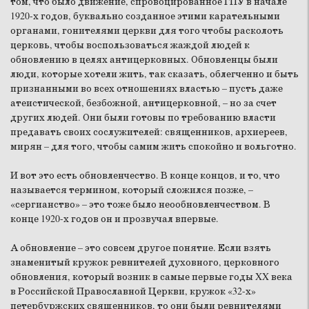
том, что было движение, спровоцированное ГПУ в начале
1920-х годов, буквально созданное этими карательными
органами, гонителями церкви для того чтобы расколоть
церковь, чтобы воспользоваться жаждой людей к
обновлению в целях антицерковных. Обновленцы были
люди, которые хотели жить, так сказать, облегченно и быть
признанными во всех отношениях властью – пусть даже
атеистической, безбожной, антицерковной, – но за счет
других людей. Они были готовы по требованию власти
предавать своих сослужителей: священников, архиереев,
мирян – для того, чтобы самим жить спокойно и вольготно.
И вот это есть обновленчество. В конце концов, и то, что
называется термином, который сложился позже, –
«сергианство» – это тоже было неообновленчеством. В
конце 1920-х годов он и прозвучал впервые.
А обновление – это совсем другое понятие. Если взять
знаменитый кружок ревнителей духовного, церковного
обновления, который возник в самые первые годы XX века
в Российской Православной Церкви, кружок «32-х»
петербуржских священников, то они были ревнителями