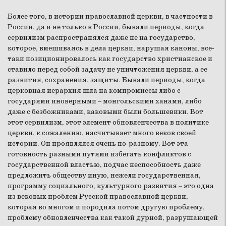
Более того, в истории православной церкви, в частности в
России, да и не только в России, бывали периоды, когда
сервилизм распространялся даже не на государство,
которое, вмешиваясь в дела церкви, нарушая каноны, все-
таки позиционировалось как государство христианское и
ставило перед собой задачу не уничтожения церкви, а ее
развития, сохранения, защиты. Бывали периоды, когда
церковная иерархия шла на компромиссы либо с
государями иноверными – монгольскими ханами, либо
даже с безбожниками, каковыми были большевики. Вот
этот сервилизм, этот элемент обновленчества в политике
церкви, к сожалению, насчитывает много веков своей
истории. Он проявлялся очень по-разному. Вот эта
готовность разными путями избегать конфликтов с
государственной властью, подчас неспособность даже
предложить обществу иную, нежели государственная,
программу социального, культурного развития – это одна
из вековых проблем Русской православной церкви,
которая во многом и породила потом другую проблему,
проблему обновленчества как такой дурной, разрушающей