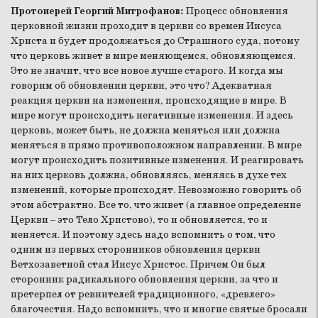
Протоиерей Георгий Митрофанов:
Процесс обновления
церковной жизни проходит в церкви со времен Иисуса
Христа и будет продолжаться до Страшного суда, потому
что церковь живет в мире меняющемся, обновляющемся.
Это не значит, что все новое лучше старого. И когда мы
говорим об обновлении церкви, это что? Адекватная
реакция церкви на изменения, происходящие в мире. В
мире могут происходить негативные изменения. И здесь
церковь, может быть, не должна меняться или должна
меняться в прямо противоположном направлении. В мире
могут происходить позитивные изменения. И реагировать
на них церковь должна, обновляясь, меняясь в духе тех
изменений, которые происходят. Невозможно говорить об
этом абстрактно. Все то, что живет (а главное определение
Церкви – это Тело Христово), то и обновляется, то и
меняется. И поэтому здесь надо вспомнить о том, что
одним из первых сторонников обновления церкви
Ветхозаветной стал Иисус Христос. Причем Он был
сторонник радикального обновления церкви, за что и
претерпел от ревнителей традиционного, «древлего»
благочестия. Надо вспомнить, что и многие святые бросали