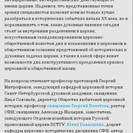
имени церкви. Надеемся, что представленные точки
зрения специалистов позволят всем не только лучше
разобраться в исторических событиях начала XX века, но и
поразмышлять о том, какие духовные явления сегодня
стоят за внутренним разделением в церкви,
искусственным скандализированием церковно-
общественной повестки дня и искажениями в церковном и
общественном сознании представлений об исторических и
духовных задачах церкви, а также в какой сфере лежат
возможности для конструктивного преодоления кризиса
церковной и общественной жизни.
На вопросы отвечают профессор протоиерей Георгий
Митрофанов, заведующий кафедрой церковной истории
Санкт-Петербургской духовной академии; священник
Илья Соловьёв, директор Общества любителей церковной
истории; профессор
священник Георгий Кочетков
, ректор
СФИ; священник Александр Мазырин, заместитель
заведующего Отделом новейшей истории Русской
православной церкви ПСТГУ;
Юлия Балакшина
, доцент
кафедры церковно-исторических дисциплин СФИ, автор