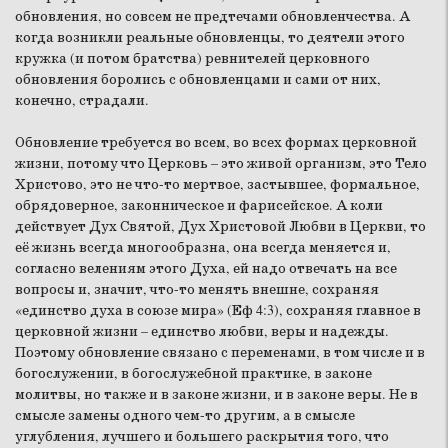
обновления, но совсем не предтечами обновленчества. А
когда возникли реальные обновленцы, то деятели этого
кружка (и потом братства) ревнителей церковного
обновления боролись с обновленцами и сами от них,
конечно, страдали.
Обновление требуется во всем, во всех формах церковной
жизни, потому что Церковь – это живой организм, это Тело
Христово, это не что-то мертвое, застывшее, формальное,
обрядоверное, законническое и фарисейское. А коли
действует Дух Святой, Дух Христовой Любви в Церкви, то
её жизнь всегда многообразна, она всегда меняется и,
согласно велениям этого Духа, ей надо отвечать на все
вопросы и, значит, что-то менять внешне, сохраняя
«единство духа в союзе мира» (Еф 4:3), сохраняя главное в
церковной жизни – единство любви, веры и надежды.
Поэтому обновление связано с переменами, в том числе и в
богослужении, в богослужебной практике, в законе
молитвы, но также и в законе жизни, и в законе веры. Не в
смысле замены одного чем-то другим, а в смысле
углубления, лучшего и большего раскрытия того, что