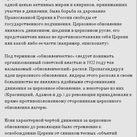
одной целью активных мирян и клириков, принимавших
участие в движении, была борьба за дарование
Православной Церкви в России свободы от
государственного подчинения. Церковное обновление
являлось движением, шедшим в церковном русле, его
представители никак не противопоставляли себя Церкви
или какой-либо ее части (например, епископату).
Под термином «обновленчество» следует понимать
организованный советской властью в 1922 году так
называемый «обновленческий» раскол. Пропагандируя
идеи церковного обновления, лидеры этого раскола в своем
большинстве не являлись идейными сторонниками
движения за церковное обновление, а некоторые из них
(Красницкий, Адамов и др.) до революции принадлежали к
прямо противоположенному сторонникам церковного
обновления лагерю.
Если характерной чертой движения за церковное
обновление до революции было стремление к
освобождению Церкви от слишком тесных «объятий