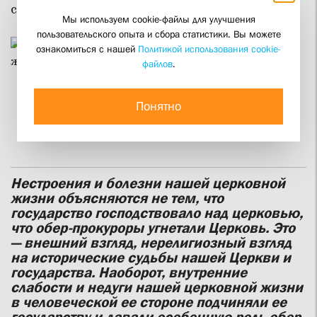
стремящимися к церковному единству?
Мы используем cookie-файлы для улучшения
пользовательского опыта и сбора статистики. Вы можете
ознакомиться с нашей
Политикой использования cookie-
файлов
.
Рембрандт Харменс ван Рейн. Христос и женщина,
взятая в прелюбодеянии. Набросок
Понятно
Нестроения и болезни нашей церковной
жизни объясняются не тем, что
государство господствовало над церковью,
что обер-прокуроры угнетали Церковь. Это
— внешний взгляд, нерелигиозный взгляд
на исторические судьбы нашей Церкви и
государства. Наоборот, внутренние
слабости и недуги нашей церковной жизни
в человеческой ее стороне подчиняли ее
государству и давали особенную роль обер-