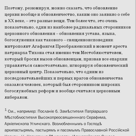
Поэтому, резюмируя, можно сказать, что обновление
церкви вообще и обновленчество, каким оно заявило о себе
в XX веке, – это разные вещи. Тем более что, это очень
показательно, один из наиболее радикальных сторонников
церковного обновления – обновления устава, языка,
богослужения как такового – священноисповедник
митрополит Агафангел Преображенский в момент ареста
патриарха Тихона стал именно тем Местоблюстителем,
который бросил вызов обновленцам, призвав все епархии
управляться самостоятельно, игнорируя обновленческий
церковный центр. Показательно, что одним из
последовательнейших и первых врагов обновленчества
оказался человек, который был сторонником широких
богослужебных реформ и вообще считался церковным
либералом.
1
См., например: Посланіе б. Замѣстителя Патріаршаго
Мѣстоблюстителя Высокопреосвященннаго Серафима,
Архіепископа Угличскаго. Возлюбленнымъ о Господѣ
архипастырямъ, пастырямъ и пасомымъ Православной Россійской