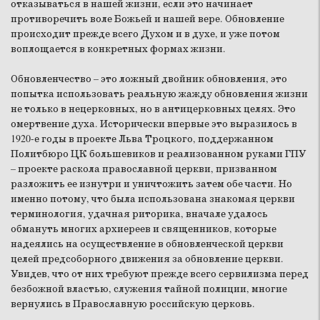
отказываться в нашей жизни, если это начинает
противоречить воле Божьей и нашей вере. Обновление
происходит прежде всего Духом и в духе, и уже потом
воплощается в конкретных формах жизни.
Обновленчество – это ложный двойник обновления, это
попытка использовать реальную жажду обновления жизни
не только в нецерковных, но в антицерковных целях. Это
омертвение духа. Исторически впервые это выразилось в
1920-е годы в проекте Льва Троцкого, поддержанном
Политбюро ЦК большевиков и реализованном руками ГПУ
– проекте раскола православной церкви, призванном
разложить ее изнутри и уничтожить затем обе части. Но
именно потому, что была использована знакомая церкви
терминология, удачная риторика, вначале удалось
обмануть многих архиереев и священников, которые
надеялись на осуществление в обновленческой церкви
целей предсоборного движения за обновление церкви.
Увидев, что от них требуют прежде всего сервилизма перед
безбожной властью, служения тайной полиции, многие
вернулись в Православную российскую церковь.