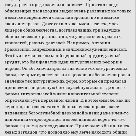
государство предложит или навяжет. При этом среди
обновленцев мы находим людей очень различных не только
в смысле искренности своих намерений, но и в смысле
своих интересов. Даже если мы возьмем, скажем, трех
лидеров обновленчества, возглавлявших три ведущие
обновленческие организации, то увидим очень разных
личностей, разных деятелей. Например, Антонин
Грановский, запрещенный в священнослужении епископ.
Это был не только большой церковный эрудит, ученый
эрудит, это был фанатик идеи литургических реформ в
церкви. Он абсолютизировал значение тех литургических
форм, которые существовали в церкви, и абсолютизировал
значение тех литургических форм, которые он предлагал
привнести в церковную богослужебную жизнь. Для него
формы литургической жизни в значительной степени
определяли суть церковной жизни. И в этом смысле, как ни
странно, он в своем таком обновленческом раже, раже
изменения богослужебной церковной жизни даже в чем-то
напоминал старообрядцев в своей наивной вере в то, что
форма гарантирует содержание. При этом это был человек
левых взглядов, что позволяло ему легче находить общий