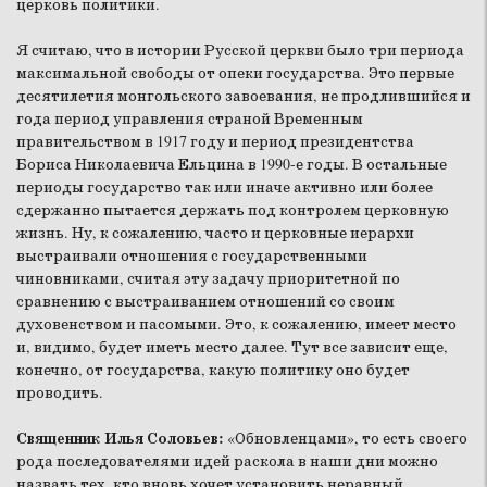
церковь политики.
Я считаю, что в истории Русской церкви было три периода
максимальной свободы от опеки государства. Это первые
десятилетия монгольского завоевания, не продлившийся и
года период управления страной Временным
правительством в 1917 году и период президентства
Бориса Николаевича Ельцина в 1990-е годы. В остальные
периоды государство так или иначе активно или более
сдержанно пытается держать под контролем церковную
жизнь. Ну, к сожалению, часто и церковные иерархи
выстраивали отношения с государственными
чиновниками, считая эту задачу приоритетной по
сравнению с выстраиванием отношений со своим
духовенством и пасомыми. Это, к сожалению, имеет место
и, видимо, будет иметь место далее. Тут все зависит еще,
конечно, от государства, какую политику оно будет
проводить.
Священник Илья Соловьев:
«Обновленцами», то есть своего
рода последователями идей раскола в наши дни можно
назвать тех, кто вновь хочет установить неравный