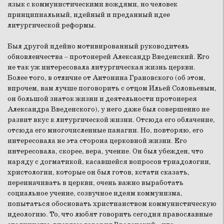
язык с коммунистическими вождями, но человек
принципиальный, идейный и преданный идее
литургической реформы.
Был другой идейно мотивированный руководитель
обновленчества – протоиерей Александр Введенский. Его
не так уж интересовала литургическая жизнь церкви.
Более того, в отличие от Антонина Грановского (об этом,
впрочем, вам лучше поговорить с отцом Ильей Соловьевым,
он большой знаток жизни и деятельности протоиерея
Александра Введенского), у него даже был совершенно не
развит вкус к литургической жизни. Отсюда его облачение,
отсюда его многочисленные панагии. Но, повторяю, его
интересовала не эта сторона церковной жизни. Его
интересовала, скорее, вера, учение. Он был убежден, что
наряду с догматикой, касавшейся вопросов триадологии,
христологии, которые он был готов, кстати сказать,
переиначивать в церкви, очень важно выработать
социальное учение, созвучное идеям коммунизма,
попытаться обосновать христианством коммунистическую
идеологию. То, что любят говорить сегодня православные