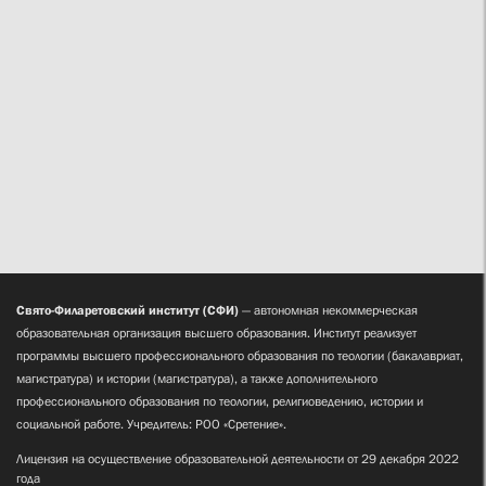
Свято-Филаретовский институт (СФИ)
— автономная некоммерческая
образовательная организация высшего образования. Институт реализует
программы высшего профессионального образования по теологии (бакалавриат,
магистратура) и истории (магистратура), а также дополнительного
профессионального образования по теологии, религиоведению, истории и
социальной работе. Учредитель: РОО «Сретение».
Лицензия на осуществление образовательной деятельности от 29 декабря 2022
года