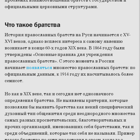
проблемах взаимоотношений братств с государством и
официальными церковными структурами.
Что такое братства
История православных братств на Руси начинается с XV-
XVI веков, однако всплеск интереса к самому явлению
возникает в конце 60-х годов XIX века. В 1864 году были
утверждены «Основные правила для учреждения
православных братств». С этого момента в России
начинает
появляться
множество православных братств: по
официальным данным, к 1914 году их насчитывалось более
семисот.
Но как в XIX веке, так и сегодня нет однозначного
определения братства. Не выявлены критерии, которые
позволяли бы выявить братства как некий специфический
духовный тип общежития среди неоднородного множества
самых разных просветительских, благотворительных и
прочих организаций, именовавших себя братствами, так и
среди объединений, которые так себя не называли. Пример
такого братства по сути представил в своем докладе о