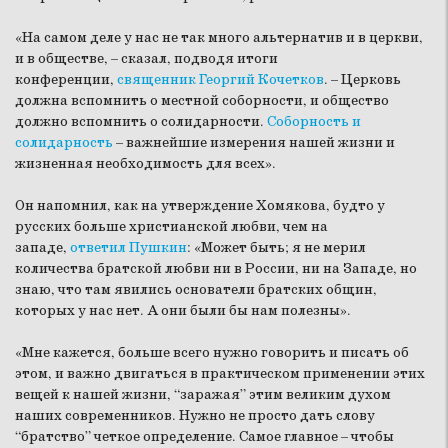
«На самом деле у нас не так много альтернатив и в церкви,
и в обществе, – сказал, подводя итоги
конференции,
священник Георгий Кочетков
. – Церковь
должна вспомнить о местной соборности, и общество
должно вспомнить о солидарности.
Соборность и
солидарность
– важнейшие измерения нашей жизни и
жизненная необходимость для всех».
Он напомнил, как на утверждение Хомякова, будто у
русских больше христианской любви, чем на
западе,
ответил Пушкин
: «Может быть; я не мерил
количества братской любви ни в России, ни на Западе, но
знаю, что там явились основатели братских общин,
которых у нас нет. А они были бы нам полезны».
«Мне кажется, больше всего нужно говорить и писать об
этом, и важно двигаться в практическом применении этих
вещей к нашей жизни, “заражая” этим великим духом
наших современников. Нужно не просто дать слову
“братство” четкое определение. Самое главное – чтобы