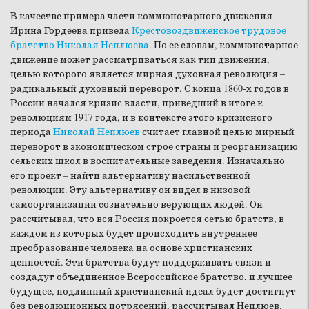
В качестве примера части коммюнотарного движения
Ирина Гордеева привела
Крестовоздвиженское трудовое
братство
Николая Неплюева
. По ее словам, коммюнотарное
движение может рассматриваться как тип движения,
целью которого является мирная духовная революция –
радикальный духовный переворот. С конца 1860-х годов в
России начался кризис власти, приведший в итоге к
революциям 1917 года, и в контексте этого кризисного
периода
Николай Неплюев
считает главной целью мирный
переворот в экономическом строе страны и реорганизацию
сельских школ в воспитательные заведения. Изначально
его проект – найти альтернативу насильственной
революции. Эту альтернативу он видел в низовой
самоорганизации сознательно верующих людей. Он
рассчитывал, что вся Россия покроется сетью братств, в
каждом из которых будет происходить внутреннее
преобразование человека на основе христианских
ценностей. Эти братства будут поддерживать связи и
создадут объединенное Всероссийское братство, и лучшее
будущее, подлинный христианский идеал будет достигнут
без революционных потрясений, рассчитывал Неплюев.