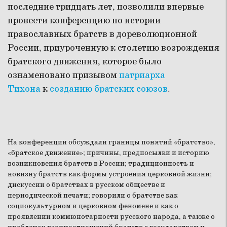
последние тридцать лет, позволили впервые
провести конференцию по истории
православных братств в дореволюционной
России, приуроченную к столетию возрождения
братского движения, которое было
ознаменовано призывом
патриарха
Тихона
к
созданию братских союзов
.
На конференции обсуждали границы понятий «братство»,
«братское движение»; причины, предпосылки и историю
возникновения братств в России; традиционность и
новизну братств как формы устроения церковной жизни;
дискуссии о братствах в русском обществе и
периодической печати; говорили о братстве как
социокультурном и церковном феномене и как о
проявлении коммюнотарности русского народа, а также о