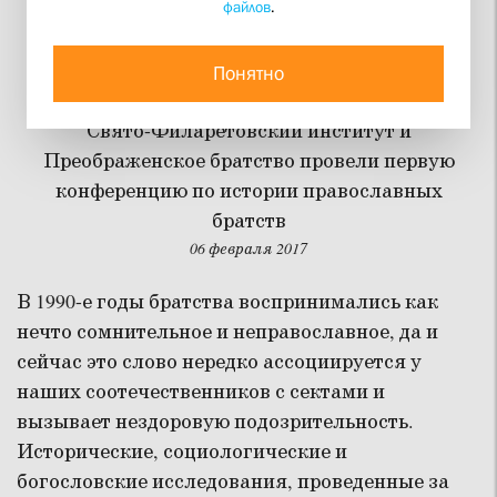
файлов
.
Братства: традиционное
и новое
Понятно
Свято-Филаретовский институт и
Преображенское братство провели первую
конференцию по истории православных
братств
06 февраля 2017
В 1990-е годы братства воспринимались как
нечто сомнительное и неправославное, да и
сейчас это слово нередко ассоциируется у
наших соотечественников с сектами и
вызывает нездоровую подозрительность.
Исторические, социологические и
богословские исследования, проведенные за