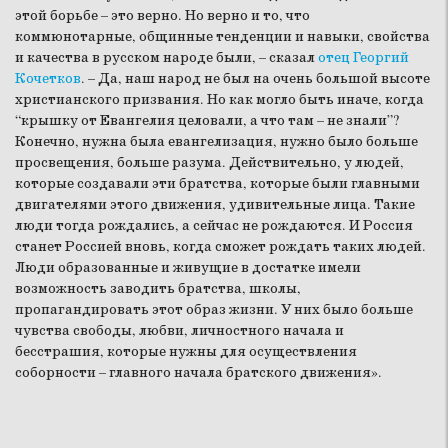
этой борьбе – это верно. Но верно и то, что
коммюнотарные, общинные тенденции и навыки, свойства
и качества в русском народе были, – сказал
отец Георгий
Кочетков
. – Да, наш народ не был на очень большой высоте
христианского призвания. Но как могло быть иначе, когда
“крышку от Евангелия целовали, а что там – не знали”?
Конечно, нужна была евангелизация, нужно было больше
просвещения, больше разума. Действительно, у людей,
которые создавали эти братства, которые были главными
двигателями этого движения, удивительные лица. Такие
люди тогда рождались, а сейчас не рождаются. И Россия
станет Россией вновь, когда сможет рождать таких людей.
Люди образованные и живущие в достатке имели
возможность заводить братства, школы,
пропагандировать этот образ жизни. У них было больше
чувства свободы, любви, личностного начала и
бесстрашия, которые нужны для осуществления
соборности – главного начала братского движения».