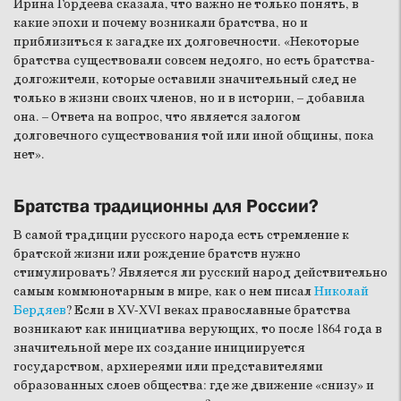
Ирина Гордеева сказала, что важно не только понять, в
какие эпохи и почему возникали братства, но и
приблизиться к загадке их долговечности. «Некоторые
братства существовали совсем недолго, но есть братства-
долгожители, которые оставили значительный след не
только в жизни своих членов, но и в истории, – добавила
она. – Ответа на вопрос, что является залогом
долговечного существования той или иной общины, пока
нет».
Братства традиционны для России?
В самой традиции русского народа есть стремление к
братской жизни или рождение братств нужно
стимулировать? Является ли русский народ действительно
самым коммюнотарным в мире, как о нем писал
Николай
Бердяев
? Если в XV-XVI веках православные братства
возникают как инициатива верующих, то после 1864 года в
значительной мере их создание инициируется
государством, архиереями или представителями
образованных слоев общества: где же движение «снизу» и