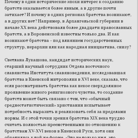
Почему в одни исторические эпохи интерес к созданию
братств оказывается более явным, а в другие почти
затихает? И почему в одних регионах братства возникают,
а в других нет? Например, в Архангельской губернии в
начале XX века действовали более двадцати православных
братств, а в Воронежской известны только два. И как
возникают братства – под влиянием государственных
структур, иерархии или как народная инициатива, снизу?
Светлана Лукашова, кандидат исторических наук,
старший научный сотрудник Отдела восточного
славянства Института славяноведения, исследовавшая
братства в Киевской митрополии в XVI веке, сказала, что
если рассматривать братства как некое сверхдолжное
проявление живого религиозного чувства, то создание
братств может быть связано с тем, что «обычный
среднестатистический» христианин испытывает
потребность выразить и реализовать себя за пределами
нормы. И с этой точки зрения братства XIX века трудно
считать полностью преемственными по отношению к
братствам XV-XVI веков в Киевской Руси, хотя они
обратились к той же форме. «Это не только имя, это