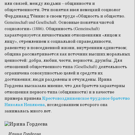
или связей, между людьми – общинности и
общественности. Эти понятия ввел немецкий социолог
Фердинанд Тённис в своем труде «Общность и общество.
Gemeinschaft und Gesellschaft. Основные понятия чистой
социологии» (1886). Общинность (Gemeinschaft)
характеризуется личностными отношениями «лицом к
лицу», стремлением к социальной справедливости,
равенству в повседневной жизни, внутренним единством;
община рассматривается как источник высших моральных
ценностей: добра, любви, чести, верности, дружбы. Для
отношений общественного типа (Gesellschaft) деятельность
ограничена совокупностью целей и средств их
достижения; люди разделены и отчуждены. Ирина
Гордеева высказала мнение, что для братств характерны
отношения первого типа (общинности) и в качестве
примера привела
Крестовоздвиженское трудовое братство
Николая Неплюева
, исследованием которого она
занималась много лет.
Ирина Гордеева