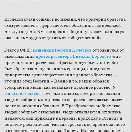
Исследователи сошлись во мнении, что критерий братства
следует искать в сфере качества общения, взаимосвязей
между людьми. В то же время «общинную» составляющую
оказалось трудно отделить от «общественной».
Ректор СФИ
священник Георгий Кочетков
оттолкнулся от
высказывания
протопресвитера Виталия Борового
«где
братья, там и братство». «Братья могут быть, но чтобы
быть братством, нужно иметь границы, определить
приоритеты, цели существования данного братства, –
уточнил отец Георгий. – Важно и то, каким образом
собираются люди, как возникает духовное родство. У
Николая Неплюева
это были школы, которые позволяли
людям, собранным с детского возраста, оставаться вместе
после окончания обучения. В Преображенском братстве
людей собирает оглашение: люди оглашаются, их жизнь
меняется, они приходят в церковь, приходят к Господу и
не хотят расходиться, так как срослись во время опасного
и сложного пути прихода ко Христу. Их нельзя разорвать