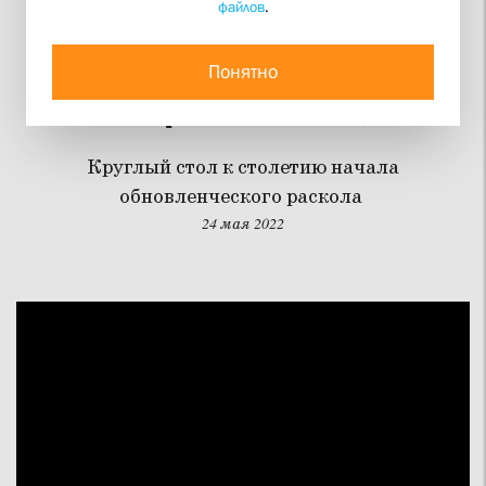
файлов
.
Обновление и
обновленчество:
Понятно
лекарство или яд?
Круглый стол к столетию начала
обновленческого раскола
24 мая 2022