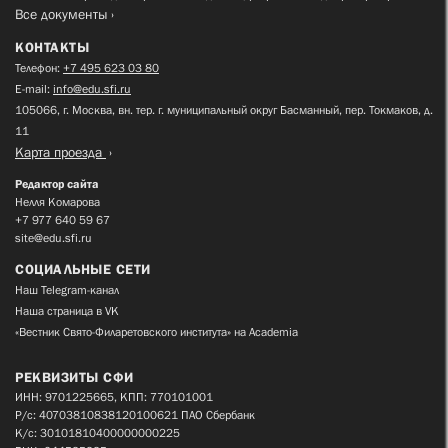
Все документы
КОНТАКТЫ
Телефон:
+7 495 623 03 80
E-mail:
info@edu.sfi.ru
105066, г. Москва, вн. тер. г. муниципальный округ Басманный, пер. Токмаков, д.
11
Карта проезда
Редактор сайта
Нелля Комарова
+7 977 640 59 67
site@edu.sfi.ru
СОЦИАЛЬНЫЕ СЕТИ
Наш Telegram-канал
Наша страница в VK
«Вестник Свято-Филаретовского института» на Academia
РЕКВИЗИТЫ СФИ
ИНН: 9701225665, КПП: 770101001
Р/с: 40703810838120100621 ПАО Сбербанк
К/с: 30101810400000000225