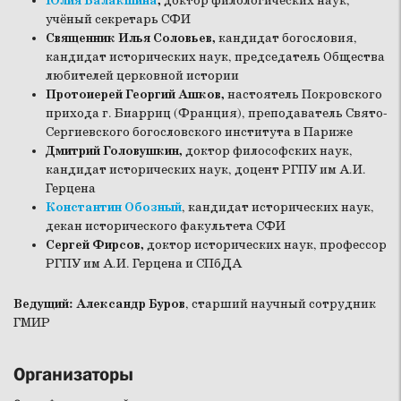
Юлия Балакшина
,
доктор филологических наук,
учёный секретарь СФИ
Священник Илья Соловьев,
кандидат богословия,
кандидат исторических наук, председатель Общества
любителей церковной истории
Протоиерей Георгий Ашков,
настоятель Покровского
прихода г. Биарриц (Франция), преподаватель Свято-
Сергиевского богословского института в Париже
Дмитрий Головушкин,
доктор философских наук,
кандидат исторических наук, доцент РГПУ им А.И.
Герцена
Константин Обозный
, кандидат исторических наук,
декан исторического факультета СФИ
Сергей Фирсов,
доктор исторических наук, профессор
РГПУ им А.И. Герцена и СПбДА
Ведущий: Александр Буров
, старший научный сотрудник
ГМИР
Организаторы