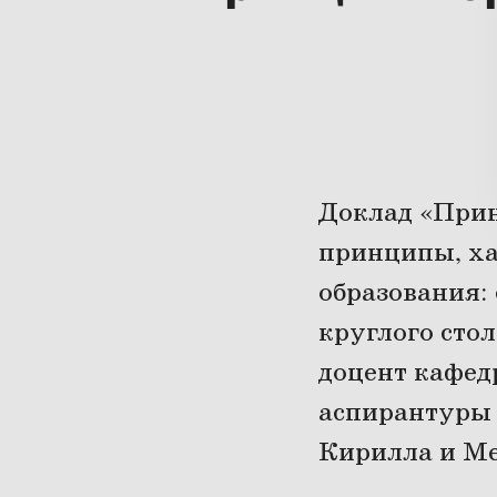
Доклад «Прин
принципы, ха
образования:
круглого сто
доцент кафед
аспирантуры 
Кирилла и М