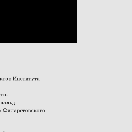
ектор Института
то-
свальд
о-Филаретовского