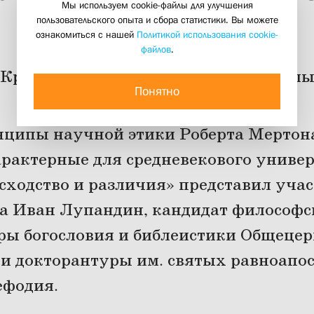
Мы используем cookie-файлы для улучшения
образования
пользовательского опыта и сбора статистики. Вы можете
ознакомиться с нашей
Политикой использования cookie-
файлов
.
Круглый стол по этике высшей школ
Понятно
01 июня 2021
ципы научной этики Роберта Мертона
рактерные для средневекового универ
 сходство и различия» представил уча
ла Иван Лупандин, кандидат философс
ры богословия и библеистики Общеце
и докторантуры им. святых равноапо
ефодия.