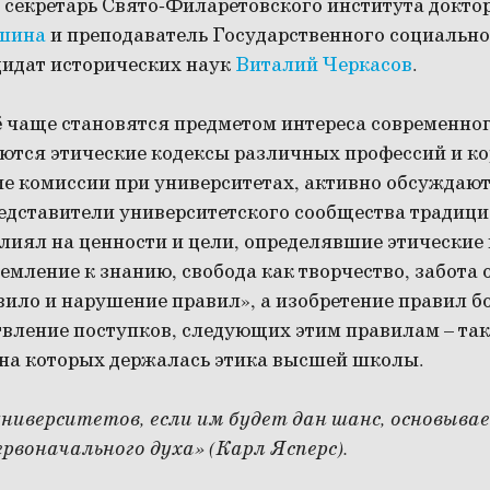
 секретарь Свято-Филаретовского института докто
шина
и преподаватель Государственного социальн
дидат исторических наук
Виталий Черкасов
.
ё чаще становятся предметом интереса современно
ются этические кодексы различных профессий и к
ие комиссии при университетах, активно обсуждаю
редставители университетского сообщества традиц
 влиял на ценности и цели, определявшие этически
емление к знанию, свобода как творчество, забота 
вило и нарушение правил», а изобретение правил б
твление поступков, следующих этим правилам – та
 на которых держалась этика высшей школы.
ниверситетов, если им будет дан шанс, основыва
рвоначального духа» (Карл Ясперс).