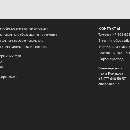
КОНТАКТЫ
я образовательная организация
сионального образования по теологии
Телефон:
+7 495 623
нительного профессионального
E-mail:
info@edu.sfi.
те. Учредитель: РОО «Сретение».
105066, г. Москва, в
Басманный, пер. Ток
бря 2022 года
Карта проезда
да
да
Редактор сайта
Нелля Комарова
остранения
+7 977 640 59 67
site@edu.sfi.ru