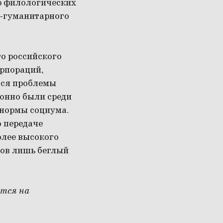
р филологических
о-гуманитарного
го российского
орпораций,
тся проблемы
ионно были среди
е нормы социума.
о передаче
олее высокого
ков лишь беглый
ется на