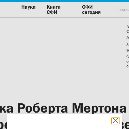
Наука
Книги
СФИ
СФИ
сегодня
В
Ф
Э
А
Э
С
о
о
ка Роберта Мертона
редневекового униве