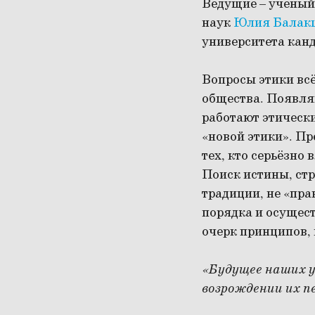
Ведущие – учёный
наук
Юлия Балак
университета кан
Вопросы этики вс
общества. Появля
работают этическ
«новой этики». П
тех, кто серьёзно
Поиск истины, стр
традиции, не «пра
порядка и осущес
очерк принципов,
«Будущее наших у
возрождении их пе