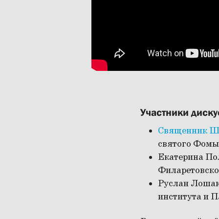
Участники диск
Священник Ш
святого Фомы
Екатерина Пол
Филаретовског
Руслан Лошак
института и П