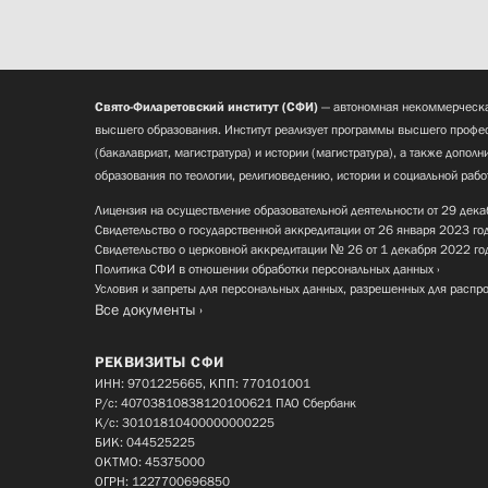
Свято-Филаретовский институт (СФИ)
— автономная некоммерческа
высшего образования. Институт реализует программы высшего профес
(бакалавриат, магистратура) и истории (магистратура), а также допол
образования по теологии, религиоведению, истории и социальной рабо
Лицензия на осуществление образовательной деятельности от 29 дека
Свидетельство о государственной аккредитации от 26 января 2023 го
Свидетельство о церковной аккредитации № 26 от 1 декабря 2022 го
Политика СФИ в отношении обработки персональных данных
Условия и запреты для персональных данных, разрешенных для распр
Все документы
РЕКВИЗИТЫ СФИ
ИНН: 9701225665, КПП: 770101001
Р/с: 40703810838120100621 ПАО Сбербанк
К/с: 30101810400000000225
БИК: 044525225
ОКТМО: 45375000
ОГРН: 1227700696850