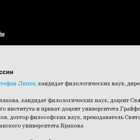
уссии
тефан Липке
, кандидат филологических наук, дир
якова, кандидат филологических наук, доцент Свя
о института и приват-доцент университета Грайф
ов, доктор философских наук, преподаватель Свят
апского университета Кракова