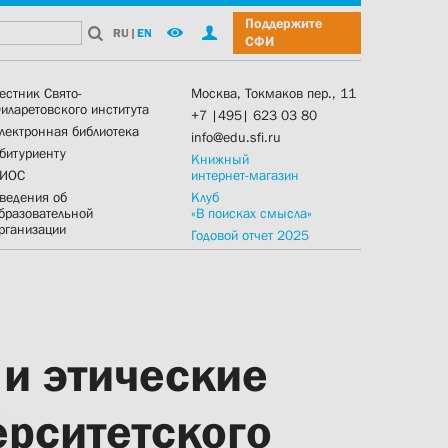
Поддержите
RU
|
EN
СФИ
естник Свято-
Москва, Токмаков пер., 11
иларетовского института
+7 |495| 623 03 80
лектронная библиотека
info@edu.sfi.ru
битуриенту
Книжный
ИОС
интернет-магазин
ведения об
Клуб
бразовательной
«В поисках смысла»
рганизации
Годовой отчет 2025
 и этические
рситетского