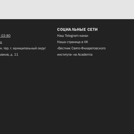
СОЦИАЛЬНЫЕ СЕТИ
 03 80
Наш Telegram-канал
ru
Наша страница в VK
н. тер. г. муниципальный округ
«Вестник Свято-Филаретовского
маков, д. 11
института» на Academia