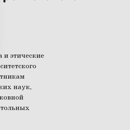
ы
 и этические
ситетского
стникам
ких наук,
рковной
стольных