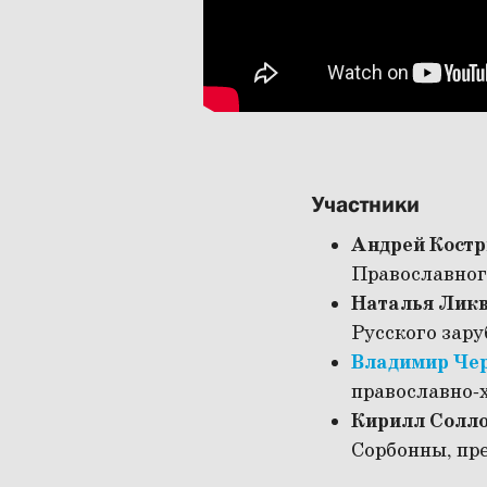
Участники
Андрей Кост
Православног
Наталья Лик
Русского зар
Владимир Че
православно-
Кирилл Солло
Сорбонны, пр