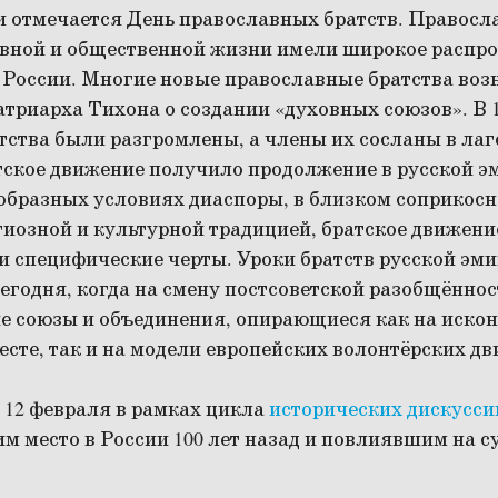
и отмечается День православных братств. Правосл
овной и общественной жизни имели широкое распро
оссии. Многие новые православные братства возни
атриарха Тихона о создании «духовных союзов». В 1
ства были разгромлены, а члены их сосланы в лаг
тское движение получило продолжение в русской э
еобразных условиях диаспоры, в близком соприкосн
гиозной и культурной традицией, братское движени
и специфические черты. Уроки братств русской эм
егодня, когда на смену постсоветской разобщённо
ые союзы и объединения, опирающиеся как на иско
сте, так и на модели европейских волонтёрских д
 12 февраля в рамках цикла
исторических дискусси
 место в России 100 лет назад и повлиявшим на с