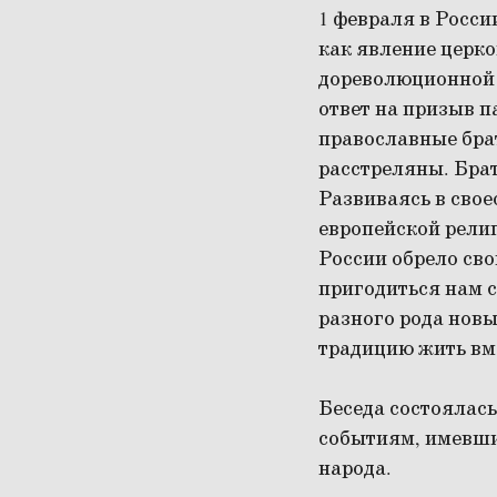
1 февраля в Росси
как явление церк
дореволюционной Р
ответ на призыв п
православные брат
расстреляны. Бра
Развиваясь в сво
европейской рели
России обрело сво
пригодиться нам с
разного рода нов
традицию жить вме
Беседа состоялась
событиям, имевшим
народа.