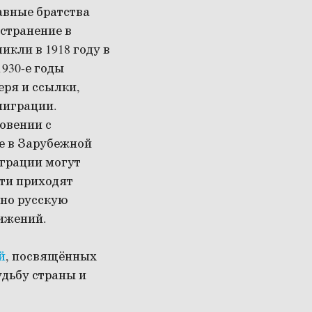
авные братства
странение в
кли в 1918 году в
930-е годы
еря и ссылки,
миграции.
овении с
е в Зарубежной
играции могут
сти приходят
нно русскую
вижений.
й
, посвящённых
удьбу страны и