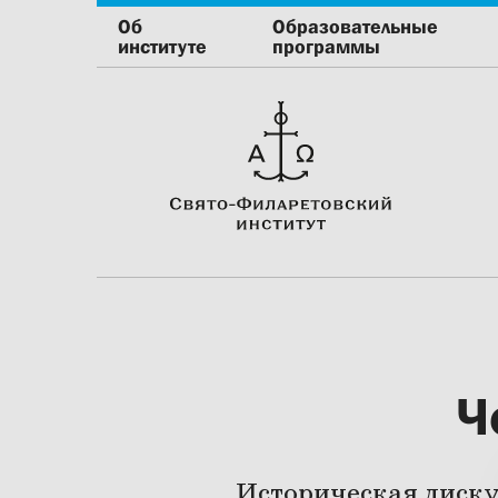
Об
Образовательные
институте
программы
Ч
Историческая диску