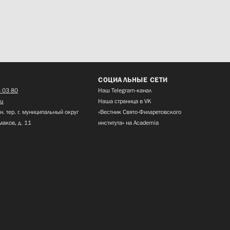
СОЦИАЛЬНЫЕ СЕТИ
 03 80
Наш Telegram-канал
ru
Наша страница в VK
н. тер. г. муниципальный округ
«Вестник Свято-Филаретовского
маков, д. 11
института» на Academia