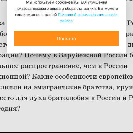
Мы используем cookie-файлы для улучшения
12 февраля 2021
пользовательского опыта и сбора статистики. Вы можете
ознакомиться с нашей
Политикой использования cookie-
файлов
.
ва и братские движения Зарубежной Р
более значимыми, с точки зрения цер
Понятно
стории? В чём своеобразие братского 
рации? Почему в Зарубежной России б
ьшее распространение, чем в России
ионной? Какие особенности европейс
лияли на эмигрантские братства, кру
есто для духа братолюбия в России и 
годня?