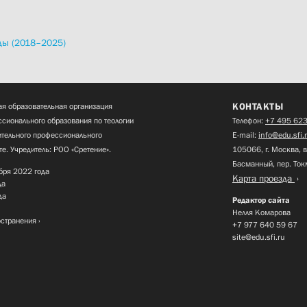
ды (2018–2025)
КОНТАКТЫ
я образовательная организация
сионального образования по теологии
Телефон:
+7 495 623
нительного профессионального
E-mail:
info@edu.sfi.
те. Учредитель: РОО «Сретение».
105066, г. Москва, в
Басманный, пер. Ток
бря 2022 года
Карта проезда
да
да
Редактор сайта
Нелля Комарова
остранения
+7 977 640 59 67
site@edu.sfi.ru