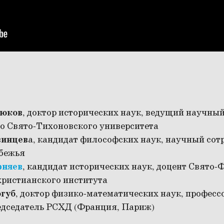
рюков
, доктор исторических наук, ведущий научны
о Свято-Тихоновского университета
винцев
а, кандидат философских наук, научный со
убежья
рняев
, кандидат исторических наук, доцент Свято-
христианского института
губ
, доктор физико-математических наук, професс
едседатель РСХД (Франция, Париж)