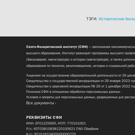
ТЭГИ:
Исторические бесе
Свято-Филаретовский институт (СФИ)
— автономная некоммерческа
высшего образования. Институт реализует программы высшего профес
(бакалавриат, магистратура) и истории (магистратура), а также допол
образования по теологии, религиоведению, истории и социальной рабо
Лицензия на осуществление образовательной деятельности от 29 дека
Свидетельство о государственной аккредитации от 26 января 2023 го
Свидетельство о церковной аккредитации № 26 от 1 декабря 2022 го
Политика СФИ в отношении обработки персональных данных
Условия и запреты для персональных данных, разрешенных для распр
Все документы
РЕКВИЗИТЫ СФИ
ИНН: 9701225665, КПП: 770101001
Р/с: 40703810838120100621 ПАО Сбербанк
К/с: 30101810400000000225