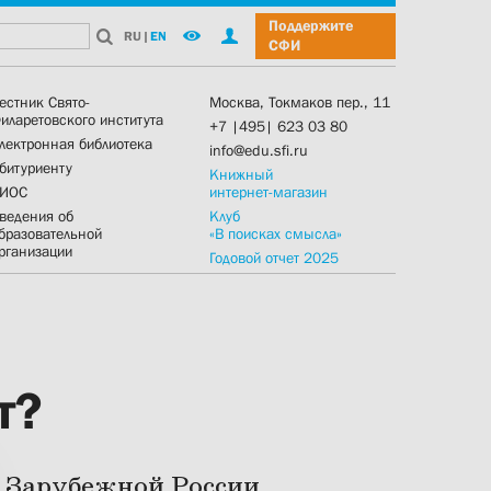
Поддержите
RU
|
EN
СФИ
естник Свято-
Москва, Токмаков пер., 11
иларетовского института
+7 |495| 623 03 80
лектронная библиотека
info@edu.sfi.ru
битуриенту
Книжный
ИОС
интернет-магазин
ведения об
Клуб
бразовательной
«В поисках смысла»
рганизации
Годовой отчет 2025
т?
в Зарубежной России