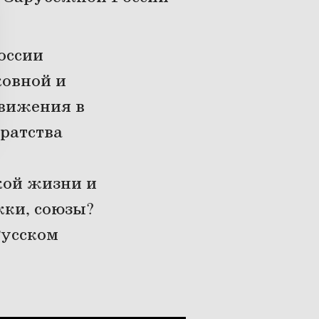
оссии
ковной и
движения в
ратства
кой жизни и
жки, союзы?
Русском