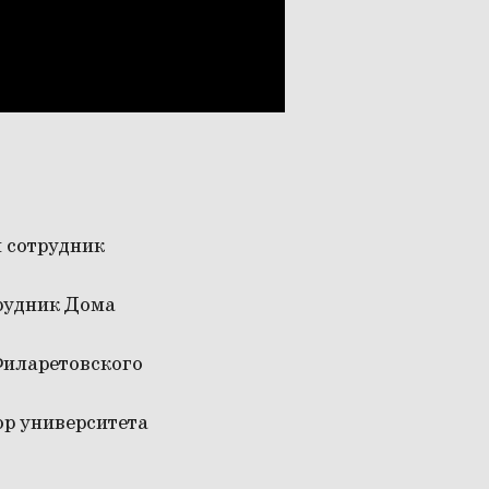
й сотрудник
трудник Дома
Филаретовского
ор университета