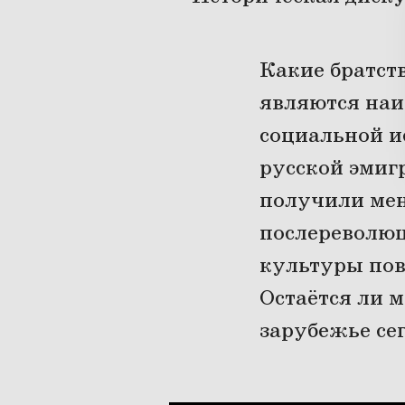
Какие братст
являются наи
социальной и
русской эмиг
получили мен
послереволюц
культуры пов
Остаётся ли м
зарубежье се