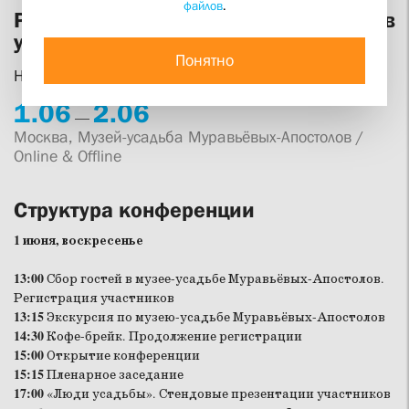
файлов
.
Русская усадьба в ХХI веке: человек в
усадьбе
Понятно
Научно-практическая конференция
1.
06
2.
06
—
Москва, Музей-усадьба Муравьёвых-Апостолов /
Online & Offline
Структура конференции
1 июня, воскресенье
13:00
Сбор гостей в музее-усадьбе Муравьёвых-Апостолов.
Регистрация участников
13:15
Экскурсия по музею-усадьбе Муравьёвых-Апостолов
14:30
Кофе-брейк. Продолжение регистрации
15:00
Открытие конференции
15:15
Пленарное заседание
17:00
«Люди усадьбы». Стендовые презентации участников