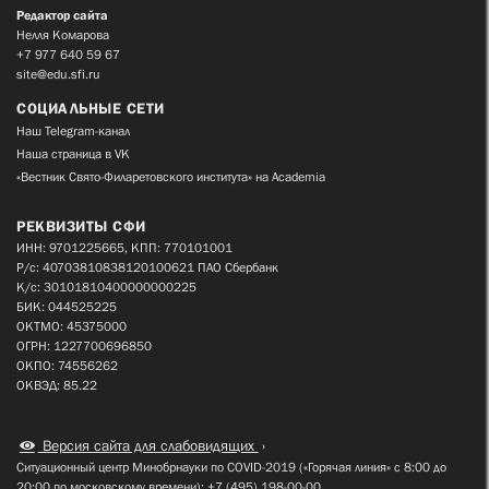
Редактор сайта
Нелля Комарова
+7 977 640 59 67
site@edu.sfi.ru
СОЦИАЛЬНЫЕ СЕТИ
Наш Telegram-канал
Наша страница в VK
«Вестник Свято-Филаретовского института» на Academia
РЕКВИЗИТЫ СФИ
ИНН: 9701225665, КПП: 770101001
Р/с: 40703810838120100621 ПАО Сбербанк
К/с: 30101810400000000225
БИК: 044525225
ОКТМО: 45375000
ОГРН: 1227700696850
ОКПО: 74556262
ОКВЭД: 85.22
Версия сайта для слабовидящих
Ситуационный центр Минобрнауки по COVID-2019 («Горячая линия» с 8:00 до
20:00 по московскому времени): +7 (495) 198-00-00