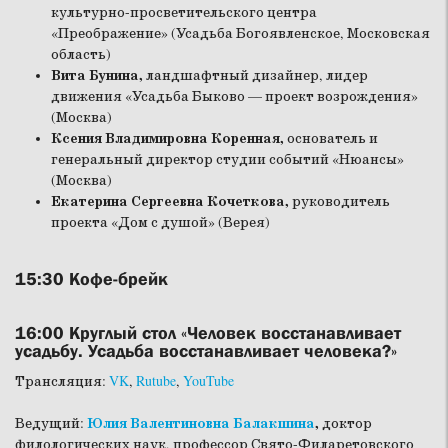
культурно-просветительского центра
«Преображение» (Усадьба Богоявленское, Московская
область)
Вита Бунина,
ландшафтный дизайнер, лидер
движения «Усадьба Быково — проект возрождения»
(Москва)
Ксения Владимировна Коренная,
основатель и
генеральный директор студии событий «Нюансы»
(Москва)
Екатерина Сергеевна Кочеткова,
руководитель
проекта «Дом с душой» (Верея)
15:30
Кофе-брейк
16:00
Круглый стол «Человек восстанавливает
усадьбу. Усадьба восстанавливает человека?»
Трансляция:
VK
,
Rutube
,
YouTube
Ведущий:
Юлия Валентиновна Балакшина
,
доктор
филологических наук, профессор Свято-Филаретовского