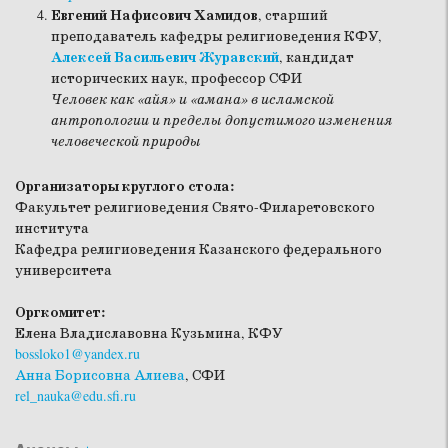
Евгений Нафисович Хамидов
, старший
преподаватель кафедры религиоведения КФУ,
Алексей Васильевич Журавский
, кандидат
исторических наук, профессор СФИ
Человек как «айя» и «амана» в исламской
антропологии и пределы допустимого изменения
человеческой природы
Организаторы круглого стола:
Факультет религиоведения Свято-Филаретовского
института
Кафедра религиоведения Казанского федерального
университета
Оргкомитет:
Елена Владиславовна Кузьмина, КФУ
bossloko1@yandex.ru
Анна Борисовна Алиева
, СФИ
rel_nauka@edu.sfi.ru