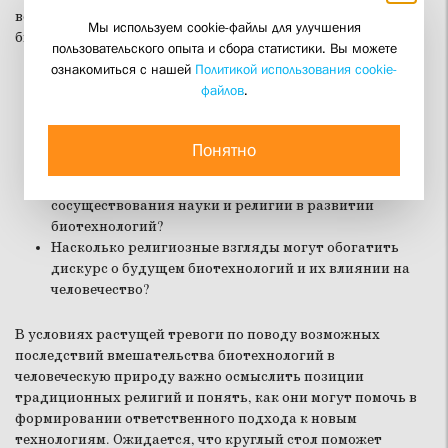
восприятие религиозными традициями
Мы используем cookie-файлы для улучшения
биотехнологического преобразования человека.
пользовательского опыта и сбора статистики. Вы можете
ознакомиться с нашей
Политикой использования cookie-
Каково понимание природы человека в религиозных
файлов
.
традициях?
Каковы границы человеческого вмешательства в
биологическую природу с точки зрения
Понятно
традиционных религий?
Какие возможны пути гармоничного
сосуществования науки и религии в развитии
биотехнологий?
Насколько религиозные взгляды могут обогатить
дискурс о будущем биотехнологий и их влиянии на
человечество?
В условиях растущей тревоги по поводу возможных
последствий вмешательства биотехнологий в
человеческую природу важно осмыслить позиции
традиционных религий и понять, как они могут помочь в
формировании ответственного подхода к новым
технологиям. Ожидается, что круглый стол поможет