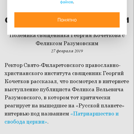
файлов
.
Патриаршество и
свобода церкви в России
Понятно
Полемика священника Георгия Кочеткова с
Феликсом Разумовским
27 февраля 2019
Ректор Свято-Филаретовского православно-
христианского института священник Георгий
Кочетков рассказал, что посмотрел в интернете
выступление публициста Феликса Вельевича
Разумовского, в котором тот критически
реагирует на вышедшее на «Русской планете»
интервью под названием
«Патриаршество и
свобода церкви»
.