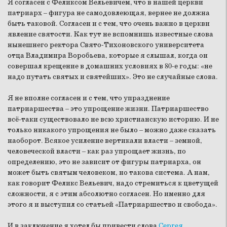
Я согласен с Феликсом Вельевичем, что в нашей церкви
патриарх – фигура не самодовлеющая, вернее не должна
быть таковой. Согласен и с тем, что очень важно в церкви
явление святости. Как тут не вспомнишь известные слова
нынешнего ректора Свято-Тихоновского университета
отца Владимира Воробьева, которые я слышал, когда он
совершал крещение в домашних условиях в 80-е годы: «не
надо путать святых и святейших». Это не случайные слова.
Я не вполне согласен и с тем, что упразднение
патриаршества – это упрощение жизни. Патриаршество
всё-таки существовало не всю христианскую историю. И не
только никакого упрощения не было – можно даже сказать
наоборот. Всякое усиление вертикали власти – земной,
человеческой власти – как раз упрощает жизнь, по
определению, это не зависит от фигуры патриарха, он
может быть святым человеком, но такова система. А нам,
как говорит Феликс Вельевич, надо стремиться к цветущей
сложности, я с этим абсолютно согласен. Но именно для
этого я и выступил со статьей «Патриаршество и свобода».
И в заключение я хотел бы привести слова
Сергея