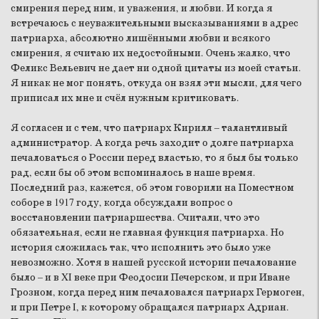
смирения перед ним, и уважения, и любви. И когда я
встречаюсь с неуважительными высказываниями в адрес
патриарха, абсолютно лишёнными любви и всякого
смирения, я считаю их недостойными. Очень жалко, что
Феликс Вельевич не дает ни одной цитаты из моей статьи.
Я никак не мог понять, откуда он взял эти мысли, для чего
приписал их мне и счёл нужным критиковать.
Я согласен и с тем, что патриарх Кирилл – талантливый
администратор. А когда речь заходит о долге патриарха
печаловаться о России перед властью, то я был бы только
рад, если бы об этом вспоминалось в наше время.
Последний раз, кажется, об этом говорили на Поместном
соборе в 1917 году, когда обсуждали вопрос о
восстановлении патриаршества. Считали, что это
обязательная, если не главная функция патриарха. Но
история сложилась так, что исполнить это было уже
невозможно. Хотя в нашей русской истории печалование
было – и в XI веке при Феодосии Печерском, и при Иване
Грозном, когда перед ним печаловался патриарх Гермоген,
и при Петре I, к которому обращался патриарх Адриан.