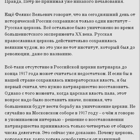
Правда, Пётр не принимал уже никакого печалования.
Ещё Феликс Вельевич говорит, что на сегодняшний день от
исторической России сохранился только один институт –
Русская церковь. Всё остальное было уничтожено во время
большевистского эксперимента XX века. Русская
православная церковь действительно сохранилась
великим чудом, но это уже не тот институт, который был до
революции, даже по названию.
Всё-таки отсутствие в Российской церкви патриарха до
конца 1917 года может считаться недостатком. И если бы в
нашей стране сохранялась императорская власть, я бы
первый считал, что нужно патриаршество восстановить.
Однако с того момента, когда царская власть пала, этот
вопрос надо было поставить иначе, понимая, что
большевики будут вести борьбу на уничтожение церкви. Не
случайно на Московском соборе в 1917 году – о чём я говорю
в упоминаемом интервью – решение о восстановлении
патриаршества принималось только четвертью от общего
числа делегатов. Это сейчас уже доказано. Почему церковь,
которая так долго хотела освободиться от излишней