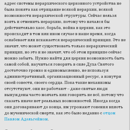
адрес системы иерархического церковного устройства не
была понята как отрицание всякой иерархии, всякой
возможности иерархической структуры. Сейчас нельзя
взять и отменить иерархию, потому что начался бы
действительно хаос, борьба, война в церкви, как это
происходит в том или ином случае в наше время, когда
ослабевает или искажается иерархический принцип. Это не
значит, что может существовать только иерархический
принцип, но это и не значит, что об этом принципе сейчас
можно забыть. Нужно найти для церкви возможность быть
самой собой, научиться говорить в силе Духа Святого
достаточно громко и единомысленно, не используя
административный, организационный ресурс, а изнутри
своей совести, своего сердца. Пока такие механизмы
отсутствуют, они не работают – даже святые люди
вынуждены часто молчать или говорить не всё, потому что
сказать иначе нет реальных возможностей. Иногда когда
они договаривают до конца, им угрожают гонения вплоть
до мученической смерти, как это было недавно с
отцом
Павлом Адельгеймом
.