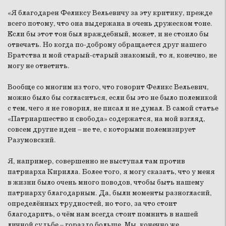
«Я благодарен Феликсу Вельевичу за эту критику, прежде
всего потому, что она выдержана в очень дружеском тоне.
Если бы этот тон был враждебный, может, и не стоило бы
отвечать. Но когда по-доброму обращается друг нашего
Братства и мой старый-старый знакомый, то я, конечно, не
могу не ответить.
Вообще со многим из того, что говорит Феликс Вельевич,
можно было бы согласиться, если бы это не было полемикой
с тем, чего я не говорил, не писал и не думал. В самой статье
«Патриаршество и свобода» содержатся, на мой взгляд,
совсем другие идеи – не те, с которыми полемизирует
Разумовский.
Я, например, совершенно не выступал там против
патриарха Кирилла. Более того, я могу сказать, что у меня
в жизни было очень много поводов, чтобы быть нашему
патриарху благодарным. Да, были моменты разногласий,
определённых трудностей, но того, за что стоит
благодарить, о чём нам всегда стоит помнить в нашей
личной судьбе – гораздо больше. Мы, конечно же,