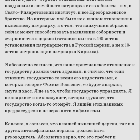
поздравляли святейшего патриарха с его юбилеем – и я, и
Свято-Филаретовский институт, и всё Преображенское
братство. Но интервью моё было не о личном отношении к
нынешнему патриарху, а о том, что наилучшим образом
сейчас может способствовать выявлению соборности и
старшинства в церкви (готовили мы его к 430-летию
установления патриаршества в Русской церкви, а не к 10-
летию интронизации патриарха Кирилла).
Я абсолютно согласен, что наше христианское отношение к
государству должно быть здравым, и считаю, что если
отменить государство со всеми его недостатками, о
которых говорит Феликс Вельевич, то будет анархия,
смута и хаос. Я не за то, чтобы государство упразднять. Я
не анархист и не коммунист, которые думают, что
государство когда-то отомрёт. Я лишён этих наивных
предрассудков и не верю в эти мифологемы.
Конечно, я согласен, что в нашей нынешней церкви, как и в
других автокефальных церквах, должен быть
руководитель. Абсолютно верно, что это требует и