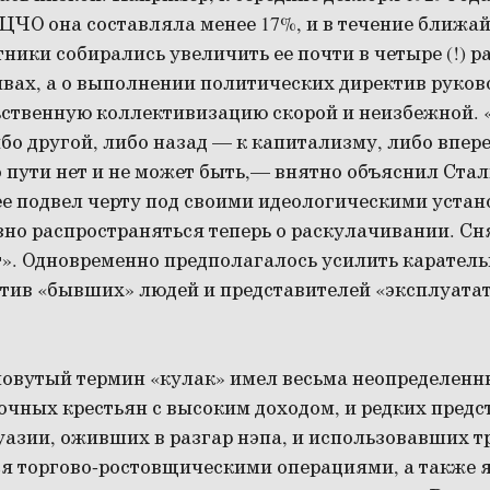
ЧО она составляла менее 17%, и в течение ближа
ники собирались увеличить ее почти в четыре (!) ра
вах, а о выполнении политических директив руков
ственную коллективизацию скорой и неизбежной. «
ибо другой, либо назад — к капитализму, либо впер
 пути нет и не может быть,— внятно объяснил Ста
ее подвел черту под своими идеологическими уста
но распространяться теперь о раскулачивании. Сн
т». Одновременно предполагалось усилить карател
тив «бывших» людей и представителей «эксплуатат
ловутый термин «кулак» имел весьма неопределенны
очных крестьян с высоким доходом, и редких предс
азии, оживших в разгар нэпа, и использовавших тр
я торгово-ростовщическими операциями, а также 