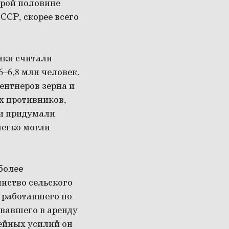
орой половине
ССР, скорее всего
ики считали
–6,8 млн человек.
ентнеров зерна и
х противников,
ки придумали
легко могли
более
нство сельского
 работавшего по
ававшего в аренду
мейных усилий он