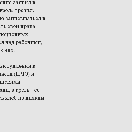
енно заявил в
троя» грозил:
но записываться в
ть свои права
олюционных
ся над рабочими,
з них.
выступлений в
ласти (ЦЧО) и
ьянскими
и, а треть – со
ь хлеб по низким
: