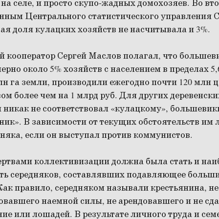
 на селе, и просто скупо-жадных домохозяев. Во вт
данным Центрального статистического управления С
я доля кулацких хозяйств не насчитывала и 3%.
й кооператор Сергей Маслов полагал, что большев
рно около 5% хозяйств с населением в пределах 5,6
лн га земли, производили ежегодно почти 120 млн ц
м более чем на 1 млрд руб. Для других деревенски
и никак не соответствовал «кулацкому», большеви
ик». В зависимости от текущих обстоятельств им 
няка, если он выступал против коммунистов.
ертвами коллективизации должна была стать и наи
ть середняков, составлявших подавляющее больши
Как правило, середняком называли крестьянина, не
овавшего наемной силы, не арендовавшего и не сд
ие или лошадей. В результате личного труда и се