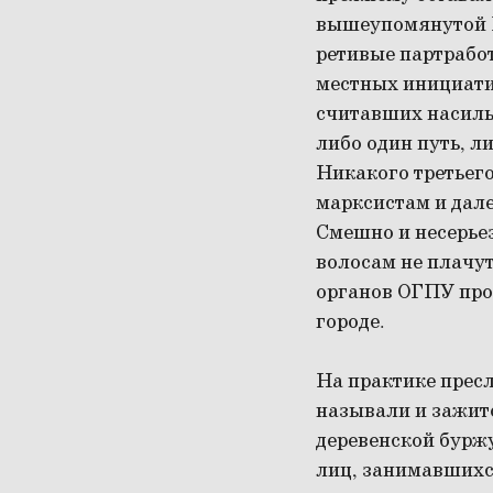
вышеупомянутой Ц
ретивые партработ
местных инициати
считавших насиль
либо один путь, л
Никакого третьего
марксистам и дал
Смешно и несерьез
волосам не плачу
органов ОГПУ про
городе.
На практике прес
называли и зажит
деревенской буржу
лиц, занимавшихс