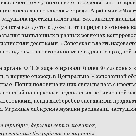
 сволочей-коммунистов всех перевешали», – откров
щик московского завода «Борец». А рабочий «Мосс
ь задушила крестьян налогами. Заставляют насиль
нисты нас до того довели, что придется отвоевыва
азвания выявленных в разных регионах контррев
исчисляли десятками. «Советская власть издевает
 голодать», – категорично утверждал автор одной и
да органы ОГПУ зафиксировали более 80 массовых 
и, в первую очередь в Центрально-Черноземной об
крае. Почти половина из них связывалась с крест
 гонений на церковь и подавления религиозной жизн
аготовками, когда хлеборобов заставляли продават
. Угрюмые сибирские мужики распевали частушки
 трибуне, держит серп и молоток,
крестьянин без рубашки и порток
».