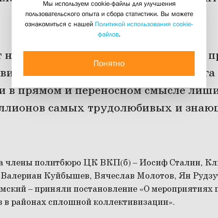
Мы используем cookie-файлы для улучшения
доцент СФИ Кирилл Александров
пользовательского опыта и сбора статистики. Вы можете
ознакомиться с нашей
Политикой использования cookie-
24 марта 2020
файлов
.
т назад началась война большевиков п
Понятно
видация крестьянства, главного врага
и в прямом и переносном смысле лиш
ллионов самых трудолюбивых и знаю
ода члены политбюро ЦК ВКП(б) – Иосиф Сталин, К
Валериан Куйбышев, Вячеслав Молотов, Ян Рудзу
мский – приняли постановление «О мероприятиях 
в в районах сплошной коллективизации».