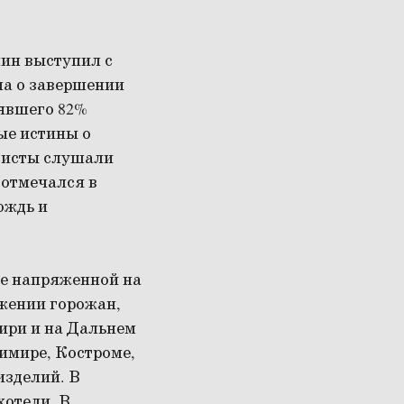
лин выступил с
ла о завершении
лявшего 82%
ые истины о
ксисты слушали
отмечался в
ождь и
ее напряженной на
жении горожан,
бири и на Дальнем
имире, Костроме,
изделий. В
хотели. В