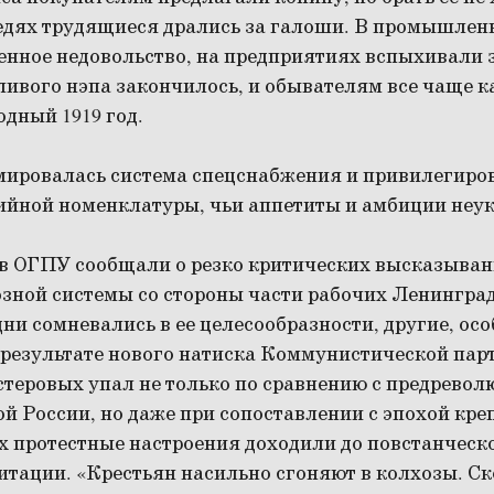
едях трудящиеся дрались за галоши. В промышлен
енное недовольство, на предприятиях вспыхивали 
ивого нэпа закончилось, и обывателям все чаще ка
дный 1919 год.
ировалась система спецснабжения и привилегиро
ийной номенклатуры, чьи аппетиты и амбиции неук
в ОГПУ сообщали о резко критических высказыван
зной системы со стороны части рабочих Ленингра
дни сомневались в ее целесообразности, другие, ос
 результате нового натиска Коммунистической пар
стеровых упал не только по сравнению с предрево
й России, но даже при сопоставлении с эпохой кре
х протестные настроения доходили до повстанческ
итации. «Крестьян насильно сгоняют в колхозы. Ск