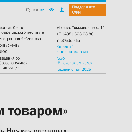
Поддержите
RU
|
EN
СФИ
естник Свято-
Москва, Токмаков пер., 11
иларетовского института
+7 |495| 623 03 80
лектронная библиотека
info@edu.sfi.ru
битуриенту
Книжный
ИОС
интернет-магазин
ведения об
Клуб
бразовательной
«В поисках смысла»
рганизации
Годовой отчет 2025
м товаром»
ъ Наука» рассказал