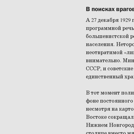
В поисках враго
А 27 декабря 1929
программной речь
большевистской ре
населения. Нетор
неотвратимой «ли
внимательно. Мин
СССР, и советские
единственный хра
В тот момент поли
фоне постоянного
несмотря на карто
Востоке сокращал
Нижнем Новгороде 
столице вместо мя