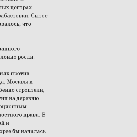
ных центрах
забастовки. Сытое
залось, что
ванного
лонно росли.
иях против
да, Москвы и
обенно строители,
тии на деревню
люционным
постного права. В
ой и
орее бы началась