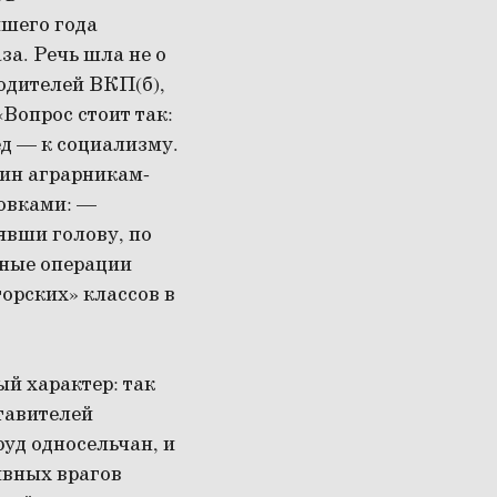
йшего года
за. Речь шла не о
одителей ВКП(б),
Вопрос стоит так:
ед — к социализму.
лин аграрникам-
новками: —
явши голову, по
ьные операции
орских» классов в
й характер: так
тавителей
уд односельчан, и
явных врагов