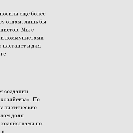
 носили еще более
ву отдам, лишь бы
нистов. Мы с
еми коммунистами
о настанет и для
уге
м создании
 хозяйства». По
иалистические
елом доля
 хозяйствами по-
 в