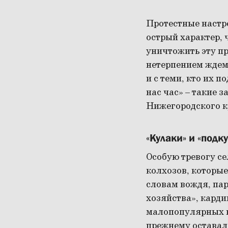
Протестные настро
острый характер, 
уничтожить эту п
нетерпением ждем
и с теми, кто их п
нас час» – такие 
Нижегородского к
«Кулаки» и «подк
Особую тревогу с
колхозов, которые
словам вождя, па
хозяйства», карди
малопопулярных к
прежнему оставала