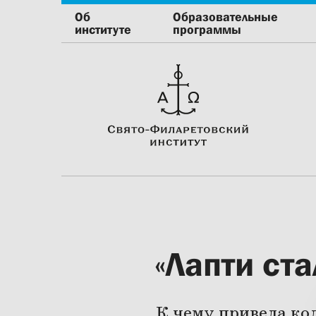
Об
Образовательные
институте
программы
«Лапти ст
К чему привела ко