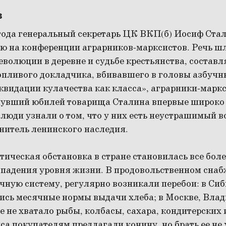
в
 года генеральный секретарь ЦК ВКП(б) Иосиф Ста
ю на конференции аграрников-марксистов. Речь ш
волюции в деревне и судьбе крестьянства, состав
опливого докладчика, вбивавшего в головы азбучн
квидации кулачества как класса», аграрники-мар
увший юбилей товарища Сталина впервые широко 
 люди узнали о том, что у них есть неустрашимый в
нитель ленинского наследия.
тическая обстановка в стране становилась все бол
 падения уровня жизни. В продовольственном снаб
чную систему, регулярно возникали перебои: в Си
ись месячные нормы выдачи хлеба; в Москве, Влад
не хватало рыбы, колбасы, сахара, кондитерских 
са покупателям предлагали конину, но брать ее не 