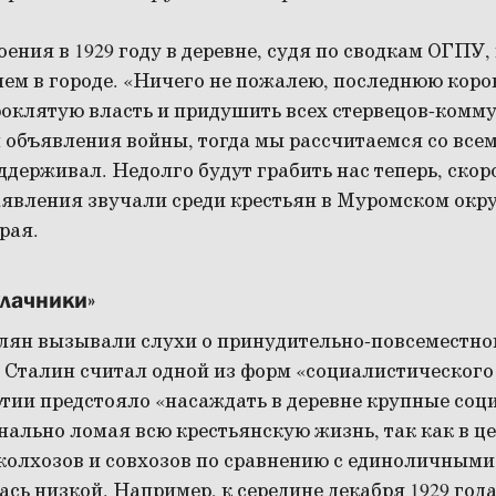
ения в 1929 году в деревне, судя по сводкам ОГПУ,
чем в городе. «Ничего не пожалею, последнюю коро
роклятую власть и придушить всех стервецов-комму
 объявления войны, тогда мы рассчитаемся со вс
оддерживал. Недолго будут грабить нас теперь, скор
заявления звучали среди крестьян в Муромском окр
рая.
улачники»
елян вызывали слухи о принудительно-повсеместно
 Сталин считал одной из форм «социалистического
ртии предстояло «насаждать в деревне крупные соц
нально ломая всю крестьянскую жизнь, так как в ц
олхозов и совхозов по сравнению с единоличными
сь низкой. Например, к середине декабря 1929 года