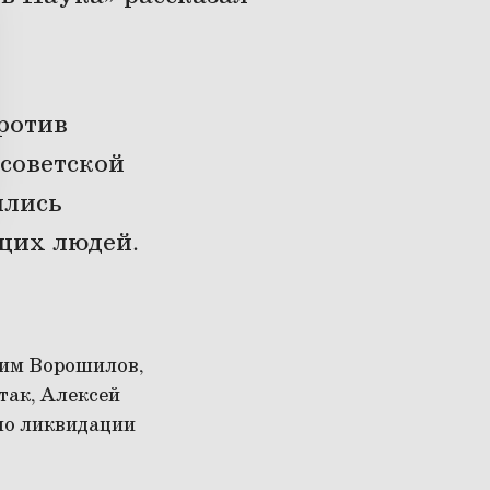
ротив
 советской
ились
щих людей.
лим Ворошилов,
так, Алексей
по ликвидации