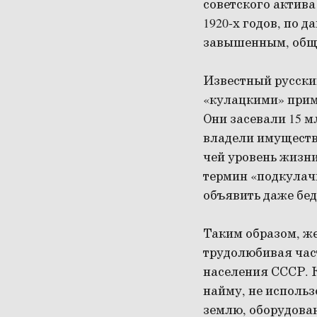
советского актива
1920-х годов, по 
завышенным, обща
Известный русски
«кулацкими» приме
Они засевали 15 м
владели имущество
чей уровень жизн
термин «подкулачн
объявить даже бед
Таким образом, ж
трудолюбивая час
населения СССР. 
найму, не использ
землю, оборудован