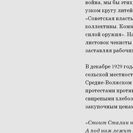
война, мы бы этих
узком кругу литей
«Советская власт
коллективы. Комму
силой оружия». Н
листовок чекисты 
заставляя рабочих
В декабре 1929 го
сельской местност
Средне-Волжском 
протестами против
свирепыми хлебоз
закупочным ценам
«
Стоит Сталин на
А под ним лежит 