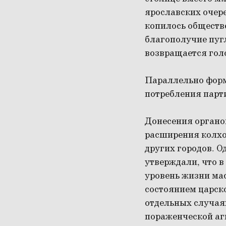
ярославских очер
копилось обществ
благополучие пугл
возвращается голо
Параллельно форм
потребления парт
Донесения органо
расширения колхо
других городов. О
утверждали, что в
уровень жизни ма
состоянием царско
отдельных случая
пораженческой аг