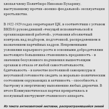
хлопал члену Политбюро Николаю Бухарину,
выступавшему против «военно-феодальной» эксплуатации
крестьянства.
В 1922-1929 годах секретариат ЦК, в соответствии с уставом
ВКП(б) руководивший «текущей исполнительской и
организационной работой», установил абсолютный
контроль над подбором, подготовкой, распределением и
назначением партийных кадров. Непременными
условиями карьерного роста и основными добродетелями
настоящего большевика становились преданность – в
значении безусловного подчинения вышестоящим
органам и отказа от любой самостоятельности,
бдительность – в качестве постоянной самоцензуры и
неустанной готовности следить за морально-политическим
состоянием окружающих и активность – способность к
быстрому и энергичному выполнению любых директив. В
итоге Коммунистическая партия превратилась в
послушный инструмент сталинского аппарата.
Из текста антисоветской листовки, распространявшейся зимой