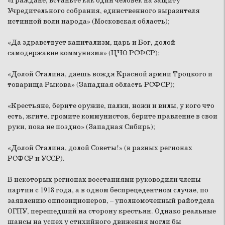
«Граждане, встаньте как один человек на защиту
Учредительного собрания, единственного выразителя
истинной воли народа» (Московская область);
«Да здравствует капитализм, царь и Бог, долой
самодержавие коммунизма» (ЦЧО РСФСР);
«Долой Сталина, даешь вождя Красной армии Троцкого и
товарища Рыкова» (Западная область РСФСР);
«Крестьяне, берите оружие, палки, ножи и вилы, у кого что
есть, жгите, громите коммунистов, берите правление в свои
руки, пока не поздно» (Западная Сибирь);
«Долой Сталина, долой Советы!» (в разных регионах
РСФСР и УССР).
В некоторых регионах восстаниями руководили члены
партии с 1918 года, а в одном беспрецедентном случае, по
заявлению оппозиционеров, – уполномоченный райотдела
ОГПУ, перешедший на сторону крестьян. Однако реальные
шансы на успех у стихийного движения могли бы