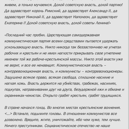
живем, а только мучаемся. Долой советскую власть, долой партию!
Да здравствует король Римский, да здравствует Александр II, да
здравствует Николай II, да здравствует Наполеон, да здравствует
Екатерина I! Долой советскую власть, долой советы Ленина!»
«Последний час пробил. Царствующая самодержавная
коммунистическая партия всеми средствами пытается удержать
ускользающую власть. Никто никогда так беззастенчиво не угнетал
рабочих и крестьян и не имел наглости прикрывать свое угнетение
именем той же рабоче-крестьянской массы. Никто этой власти уже
не верит, и все ее ненавидят. Коммунистическая власть –
контрреволюционная власть, и коммунисты – контрреволюционеры.
Задушено всякое право, всякая свобода, сплошное насилие и
наглая ложь. Власть держится на убийствах, грабежах, насилиях,
подкупах, натравливании друг на друга, безудержной лжи и обмане и
охранниках-чекистах. Открыто грабят крестьян, грабят трудящихся.
В стране начался голод. Во многих местах крестьянские волнения.
<…> Встаньте, подымите головы. В отношении коммунистов все
дозволено. Вредите, жгите, уничтожайте, ибо чем хуже, тем лучше.
Ничего преступникам. Социалистическое отечество не наше