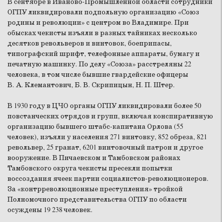
В сентябре в Иваново-Промышленной области сотрудники
ОГПУ ликвидировали подпольную организацию «Союз
родины и революции» с центром во Владимире. При
обысках чекисты изъяли в разных тайниках несколько
десятков револьверов и винтовок, боеприпасы,
типографский шрифт, телефонные аппараты, бумагу и
печатную машинку. По делу «Союза» расстреляны 22
человека, в том числе бывшие гвардейские офицеры
В. А. Клемантович, Б. В. Скрипицын, Н. П. Штер.
В 1930 году в ЦЧО органы ОГПУ ликвидировали более 50
повстанческих отрядов и групп, включая конспиративную
организацию бывшего штабс-капитана Орлова (55
человек), изъяли у населения 271 винтовку, 852 обреза, 821
револьвер, 25 гранат, 6201 винтовочный патрон и другое
вооружение. В Пичаевском и Тамбовском районах
Тамбовского округа чекисты пресекли попытки
воссоздания ячеек партии социалистов-революционеров.
За «контрреволюционные преступления» тройкой
Полномочного представительства ОГПУ по области
осуждены 19 238 человек.