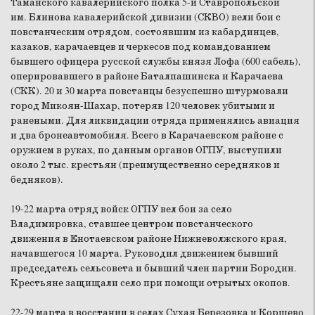
Таманского кавалерийского полка 5-й Ставропольской
им. Блинова кавалерийской дивизии (СКВО) вели бои с
повстанческим отрядом, состоявшим из кабардинцев,
казаков, карачаевцев и черкесов под командованием
бывшего офицера русской службы князя Лофа (600 сабель),
оперировавшего в районе Баталпашинска и Карачаева
(СКК). 20 и 30 марта повстанцы безуспешно штурмовали
город Микоян-Шахар, потеряв 120 человек убитыми и
ранеными. Для ликвидации отряда применялись авиация
и два бронеавтомобиля. Всего в Карачаевском районе с
оружием в руках, по данным органов ОГПУ, выступили
около 2 тыс. крестьян (преимущественно середняков и
бедняков).
19-22 марта отряд войск ОГПУ вел бои за село
Владимировка, ставшее центром повстанческого
движения в Енотаевском районе Нижневолжского края,
начавшегося 10 марта. Руководил движением бывший
председатель сельсовета и бывший член партии Бородин.
Крестьяне защищали село при помощи отрытых окопов.
22-29 марта в восстании в селах Сухая Березовка и Коршево