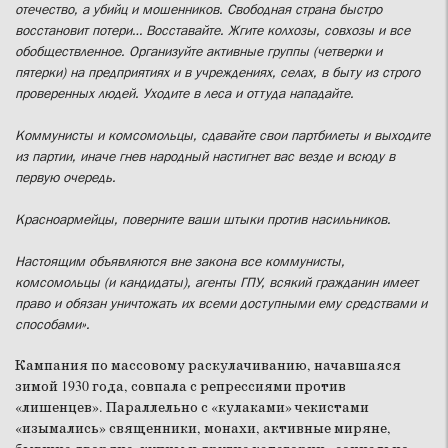
отечество, а убийц и мошенников. Свободная страна быстро
восстановит потери… Восставайте. Жгите колхозы, совхозы и все
обобществленное. Организуйте активные группы (четверки и
пятерки) на предприятиях и в учреждениях, селах, в быту из строго
проверенных людей. Уходите в леса и оттуда нападайте.
Коммунисты и комсомольцы, сдавайте свои партбилеты и выходите
из партии, иначе гнев народный настигнет вас везде и всюду в
первую очередь.
Красноармейцы, поверните ваши штыки против насильников.
Настоящим объявляются вне закона все коммунисты,
комсомольцы (и кандидаты), агенты ГПУ, всякий гражданин имеет
право и обязан уничтожать их всеми доступными ему средствами и
способами».
Кампания по массовому раскулачиванию, начавшаяся
зимой 1930 года, совпала с репрессиями против
«лишенцев». Параллельно с «кулаками» чекистами
«изымались» священники, монахи, активные миряне,