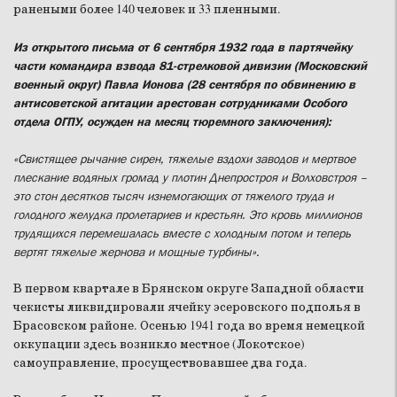
ранеными более 140 человек и 33 пленными.
Из открытого письма от 6 сентября 1932 года в партячейку
части командира взвода 81-стрелковой дивизии (Московский
военный округ) Павла Ионова (28 сентября по обвинению в
антисоветской агитации арестован сотрудниками Особого
отдела ОГПУ, осужден на месяц тюремного заключения):
«Свистящее рычание сирен, тяжелые вздохи заводов и мертвое
плескание водяных громад у плотин Днепростроя и Волховстроя –
это стон десятков тысяч изнемогающих от тяжелого труда и
голодного желудка пролетариев и крестьян. Это кровь миллионов
трудящихся перемешалась вместе с холодным потом и теперь
вертят тяжелые жернова и мощные турбины».
В первом квартале в Брянском округе Западной области
чекисты ликвидировали ячейку эсеровского подполья в
Брасовском районе. Осенью 1941 года во время немецкой
оккупации здесь возникло местное (Локотское)
самоуправление, просуществовавшее два года.