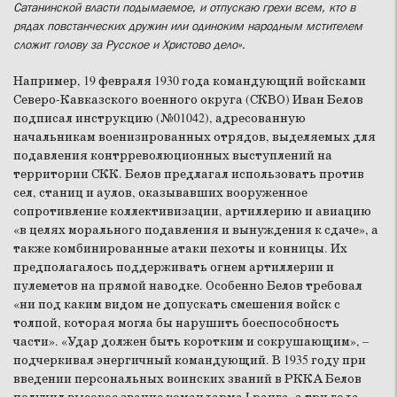
Сатанинской власти подымаемое, и отпускаю грехи всем, кто в
рядах повстанческих дружин или одиноким народным мстителем
сложит голову за Русское и Христово дело».
Например, 19 февраля 1930 года командующий войсками
Северо-Кавказского военного округа (СКВО) Иван Белов
подписал инструкцию (№01042), адресованную
начальникам военизированных отрядов, выделяемых для
подавления контрреволюционных выступлений на
территории СКК. Белов предлагал использовать против
сел, станиц и аулов, оказывавших вооруженное
сопротивление коллективизации, артиллерию и авиацию
«в целях морального подавления и вынуждения к сдаче», а
также комбинированные атаки пехоты и конницы. Их
предполагалось поддерживать огнем артиллерии и
пулеметов на прямой наводке. Особенно Белов требовал
«ни под каким видом не допускать смешения войск с
толпой, которая могла бы нарушить боеспособность
части». «Удар должен быть коротким и сокрушающим», –
подчеркивал энергичный командующий. В 1935 году при
введении персональных воинских званий в РККА Белов