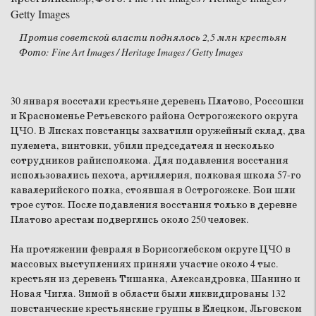
Против советской власти поднялось 2,5 млн крестьян
Фото: Fine Art Images / Heritage Images / Getty Images
30 января восстали крестьяне деревень Платово, Россошки
и Красноменье Ретьевского района Острогожского округа
ЦЧО. В Лисках повстанцы захватили оружейный склад, два
пулемета, винтовки, убили председателя и несколько
сотрудников райисполкома. Для подавления восстания
использовались пехота, артиллерия, полковая школа 57-го
кавалерийского полка, стоявшая в Острогожске. Бои шли
трое суток. После подавления восстания только в деревне
Платово арестам подверглись около 250 человек.
На протяжении февраля в Борисоглебском округе ЦЧО в
массовых выступлениях приняли участие около 4 тыс.
крестьян из деревень Тишанка, Александровка, Шанино и
Новая Чигла. Зимой в области были ликвидированы 132
повстанческие крестьянские группы в Елецком, Льговском