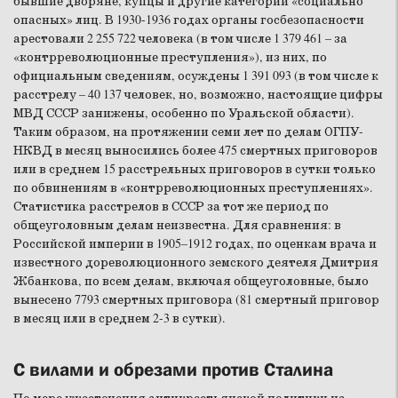
бывшие дворяне, купцы и другие категории «социально
опасных» лиц. В 1930-1936 годах органы госбезопасности
арестовали 2 255 722 человека (в том числе 1 379 461 – за
«контрреволюционные преступления»), из них, по
официальным сведениям, осуждены 1 391 093 (в том числе к
расстрелу – 40 137 человек, но, возможно, настоящие цифры
МВД СССР занижены, особенно по Уральской области).
Таким образом, на протяжении семи лет по делам ОГПУ-
НКВД в месяц выносились более 475 смертных приговоров
или в среднем 15 расстрельных приговоров в сутки только
по обвинениям в «контрреволюционных преступлениях».
Статистика расстрелов в СССР за тот же период по
общеуголовным делам неизвестна. Для сравнения: в
Российской империи в 1905–1912 годах, по оценкам врача и
известного дореволюционного земского деятеля Дмитрия
Жбанкова, по всем делам, включая общеуголовные, было
вынесено 7793 смертных приговора (81 смертный приговор
в месяц или в среднем 2-3 в сутки).
С вилами и обрезами против Сталина