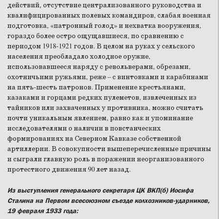
действий, отсутствие централизованного руководства и
квалифицированных полевых командиров, слабая военная
подготовка, «патронный голод» и нехватка вооружения,
гораздо более остро ощущавшиеся, по сравнению с
периодом 1918-1921 годов. В целом на руках у сельского
населения преобладало холодное оружие,
использовавшееся наряду с револьверами, обрезами,
охотничьими ружьями, реже – с винтовками и карабинами
на пять-шесть патронов. Применение крестьянами,
казаками и горцами редких пулеметов, извлеченных из
тайников или захваченных у противника, можно считать
почти уникальным явлением, равно как и упоминание
исследователями о наличии в повстанческих
формированиях на Северном Кавказе собственной
артиллерии. В совокупности вышеперечисленные причины
и сыграли главную роль в поражении неорганизованного
протестного движения 90 лет назад.
Из выступления генерального секретаря ЦК ВКП(б) Иосифа
Сталина на Первом всесоюзном съезде колхозников-ударников,
19 февраля 1933 года: