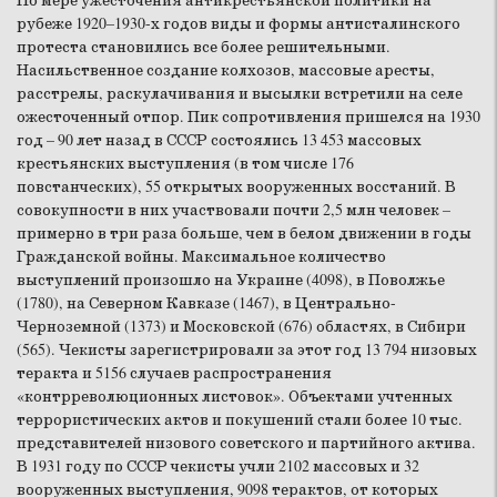
По мере ужесточения антикрестьянской политики на
рубеже 1920–1930-х годов виды и формы антисталинского
протеста становились все более решительными.
Насильственное создание колхозов, массовые аресты,
расстрелы, раскулачивания и высылки встретили на селе
ожесточенный отпор. Пик сопротивления пришелся на 1930
год – 90 лет назад в СССР состоялись 13 453 массовых
крестьянских выступления (в том числе 176
повстанческих), 55 открытых вооруженных восстаний. В
совокупности в них участвовали почти 2,5 млн человек –
примерно в три раза больше, чем в белом движении в годы
Гражданской войны. Максимальное количество
выступлений произошло на Украине (4098), в Поволжье
(1780), на Северном Кавказе (1467), в Центрально-
Черноземной (1373) и Московской (676) областях, в Сибири
(565). Чекисты зарегистрировали за этот год 13 794 низовых
теракта и 5156 случаев распространения
«контрреволюционных листовок». Объектами учтенных
террористических актов и покушений стали более 10 тыс.
представителей низового советского и партийного актива.
В 1931 году по СССР чекисты учли 2102 массовых и 32
вооруженных выступления, 9098 терактов, от которых