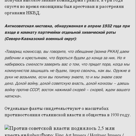
получил высокое звание командарма I ранга, а три года
спустя во время ежовщины был арестован и расстрелян
органами НКВД.
Антисоветская листовка, обнаруженная в апреле 1932 года при
входе в комнату партячейки отдельной химической роты
(Северо-Кавказский военный округ):
«Товарищ комиссар, вы говорите, что обещание [воина РККА] даем
рабочим и крестьянам, что бороться будем до конца за них. Но я
набираюсь смелости заверить вас о том, что придет пора, когда мы
коммунистов защищать не будем, такую сволочь, как вы. Оружие в
руки не возьмем, если вы политику знаете, то и мы знаем свое
дело. Долой войну, долой советскую власть, долой колхозы – даешь
войну против СССР, восток нажимай скорей – скорей, ждем вашего
натиска».
Отдельные факты свидетельствуют о масштабах
противостояния сталинской власти и общества в 1930 году.