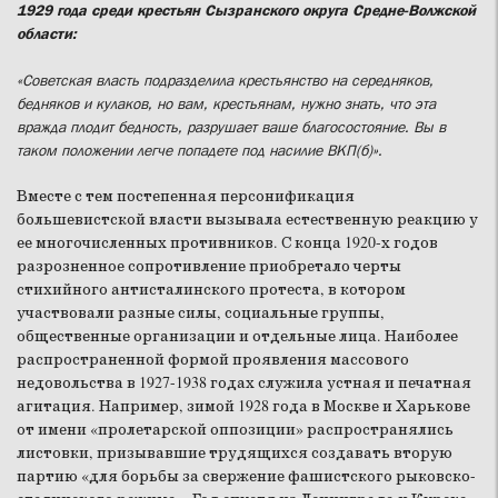
1929 года среди крестьян Сызранского округа Средне-Волжской
области:
«Советская власть подразделила крестьянство на середняков,
бедняков и кулаков, но вам, крестьянам, нужно знать, что эта
вражда плодит бедность, разрушает ваше благосостояние. Вы в
таком положении легче попадете под насилие ВКП(б)».
Вместе с тем постепенная персонификация
большевистской власти вызывала естественную реакцию у
ее многочисленных противников. С конца 1920-х годов
разрозненное сопротивление приобретало черты
стихийного антисталинского протеста, в котором
участвовали разные силы, социальные группы,
общественные организации и отдельные лица. Наиболее
распространенной формой проявления массового
недовольства в 1927-1938 годах служила устная и печатная
агитация. Например, зимой 1928 года в Москве и Харькове
от имени «пролетарской оппозиции» распространялись
листовки, призывавшие трудящихся создавать вторую
партию «для борьбы за свержение фашистского рыковско-