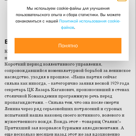
Мы используем cookie-файлы для улучшения
пользовательского опыта и сбора статистики. Вы можете
ознакомиться с нашей
Политикой использования cookie-
файлов
.
Власть, сопротивление и террор
Понятно
Крах пугливого нэпа и очередной поход большевиков
против деревни совпали с началом сталинского культа.
Короткий период коллективного управления,
сопровождавшийся номенклатурной борьбой за ленинское
наследство, уходил в прошлое. «Наша партия сейчас
сильна как никогда, – категорично заявил весной 1929 года
секретарь ЦК Лазарь Каганович, произносивший в стенах
столичной Комакадемии программную речь перед
пропагандистами. – Сильна тем, что она после смерти
Ленина через ряд серьезнейших потрясений и суровых
испытаний нашла наконец своего истинного, волевого и
мужественного вождя. Вождь этот – товарищ Сталин!»
Притихший зал взорвался бурными аплодисментами. А
еще несколько месяцев назад этот же зал вдохновенно