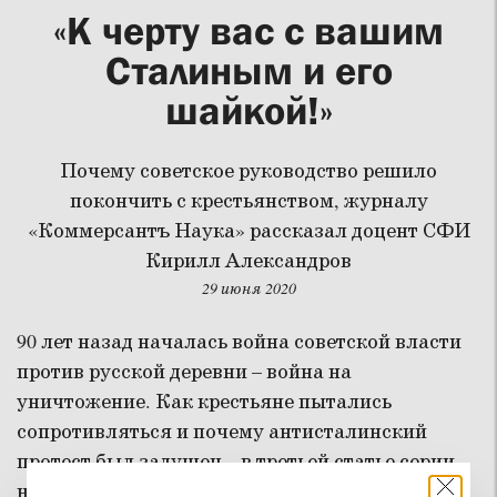
«К черту вас с вашим
Сталиным и его
шайкой!»
Почему советское руководство решило
покончить с крестьянством, журналу
«Коммерсантъ Наука» рассказал доцент СФИ
Кирилл Александров
29 июня 2020
90 лет назад началась война советской власти
против русской деревни – война на
уничтожение. Как крестьяне пытались
сопротивляться и почему антисталинский
протест был задушен – в третьей статье серии,
начатой в мартовском номере «Ъ-Науки».