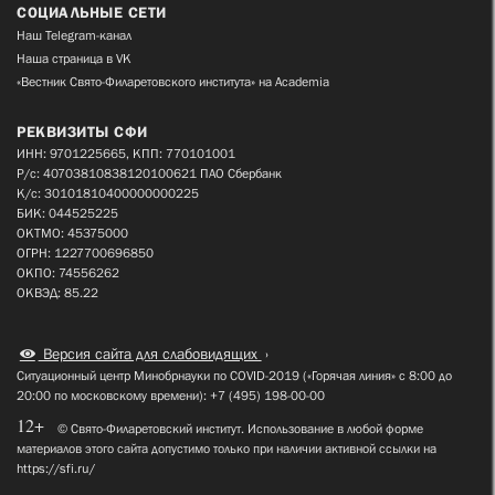
СОЦИАЛЬНЫЕ СЕТИ
Наш Telegram-канал
Наша страница в VK
«Вестник Свято-Филаретовского института» на Academia
РЕКВИЗИТЫ СФИ
ИНН: 9701225665, КПП: 770101001
Р/с: 40703810838120100621 ПАО Сбербанк
К/с: 30101810400000000225
БИК: 044525225
ОКТМО: 45375000
ОГРН: 1227700696850
ОКПО: 74556262
ОКВЭД: 85.22
Версия сайта для слабовидящих
Ситуационный центр Минобрнауки по COVID-2019 («Горячая линия» с 8:00 до
20:00 по московскому времени): +7 (495) 198-00-00
12+
© Свято-Филаретовский институт. Использование в любой форме
материалов этого сайта допустимо только при наличии активной ссылки на
https://sfi.ru/