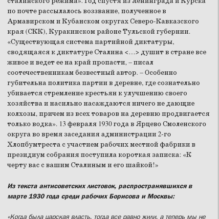
сталинского режима». Год спустя из Ленинграда и Курска
по почте рассылалось воззвание, полученное в
Армавирском и Кубанском округах Северо-Кавказского
края (СКК), Куракинском районе Тульской губернии.
«Существующая система партийной диктатуры,
сводящаяся к диктатуре Сталина <…> душит в стране все
живое и ведет ее на край пропасти, – писал
соотечественникам безвестный автор. – Особенно
губительна политика партии в деревне, где сознательно
убивается стремление крестьян к улучшению своего
хозяйства и насильно насаждаются ничего не дающие
колхозы, причем из всех товаров на деревню продвигается
только водка». 13 февраля 1930 года в Ярцево Смоленского
округа во время заседания администрации 2-го
Хлопбумтреста с участием рабочих местной фабрики в
президиум собрания поступила короткая записка: «К
черту вас с вашим Сталиным и его шайкой!»
Из текста антисоветских листовок, распространявшихся в
марте 1930 года среди рабочих Борисова и Москвы:
«Когда была царская власть, тогда все равно жили, а теперь мы не