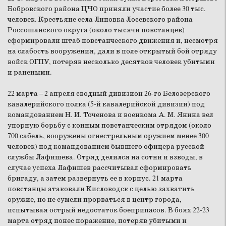
Бобровского района ЦЧО приняли участие более 30 тыс.
человек. Крестьяне села Липовка Лосевского района
Россошанского округа (около тысячи повстанцев)
сформировали штаб повстанческого движения и, несмотря
на слабость вооружения, дали в поле открытый бой отряду
войск ОГПУ, потеряв несколько десятков человек убитыми
и ранеными.
22 марта – 2 апреля сводный дивизион 26-го Белозерского
кавалерийского полка (5-й кавалерийской дивизии) под
командованием Н. И. Точенова и военкома А. М. Янина вел
упорную борьбу с конным повстанческим отрядом (около
700 сабель, вооружены огнестрельным оружием менее 300
человек) под командованием бывшего офицера русской
службы Лафишева. Отряд делился на сотни и взводы, в
случае успеха Лафишев рассчитывал сформировать
бригаду, а затем развернуть ее в корпус. 21 марта
повстанцы атаковали Кисловодск с целью захватить
оружие, но не сумели прорваться в центр города,
испытывая острый недостаток боеприпасов. В боях 22-23
марта отряд понес поражение, потеряв убитыми и