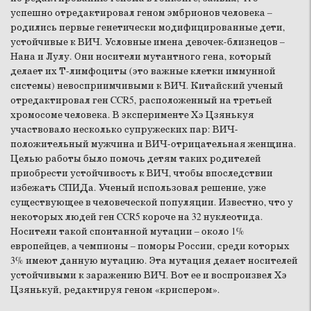
успешно отредактировал геном эмбрионов человека –
родились первые генетически модифицированные дети,
устойчивые к ВИЧ. Условные имена девочек-близнецов –
Нана и Лулу. Они носители мутантного гена, который
делает их Т-лимфоциты (это важные клетки иммунной
системы) невосприимчивыми к ВИЧ. Китайский ученый
отредактировал ген CCR5, расположенный на третьей
хромосоме человека. В эксперименте Хэ Цзянькуя
участвовало несколько супружеских пар: ВИЧ-
положительный мужчина и ВИЧ-отрицательная женщина.
Целью работы было помочь детям таких родителей
приобрести устойчивость к ВИЧ, чтобы впоследствии
избежать СПИДа. Ученый использовал решение, уже
существующее в человеческой популяции. Известно, что у
некоторых людей ген CCR5 короче на 32 нуклеотида.
Носители такой спонтанной мутации – около 1%
европейцев, а чемпионы – поморы России, среди которых
3% имеют данную мутацию. Эта мутация делает носителей
устойчивыми к заражению ВИЧ. Вот ее и воспроизвел Хэ
Цзянькуй, редактируя геном «криспером».