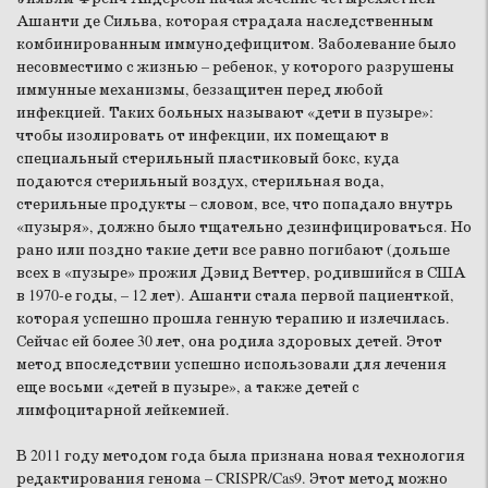
Ашанти де Сильва, которая страдала наследственным
комбинированным иммунодефицитом. Заболевание было
несовместимо с жизнью – ребенок, у которого разрушены
иммунные механизмы, беззащитен перед любой
инфекцией. Таких больных называют «дети в пузыре»:
чтобы изолировать от инфекции, их помещают в
специальный стерильный пластиковый бокс, куда
подаются стерильный воздух, стерильная вода,
стерильные продукты – словом, все, что попадало внутрь
«пузыря», должно было тщательно дезинфицироваться. Но
рано или поздно такие дети все равно погибают (дольше
всех в «пузыре» прожил Дэвид Веттер, родившийся в США
в 1970-е годы, – 12 лет). Ашанти стала первой пациенткой,
которая успешно прошла генную терапию и излечилась.
Сейчас ей более 30 лет, она родила здоровых детей. Этот
метод впоследствии успешно использовали для лечения
еще восьми «детей в пузыре», а также детей с
лимфоцитарной лейкемией.
В 2011 году методом года была признана новая технология
редактирования генома – CRISPR/Cas9. Этот метод можно