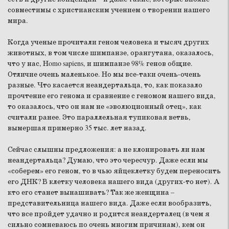
совместимы с христианским учением о творении нашего
мира.
Когда ученые прочитали геном человека и тысяч других
животных, в том числе шимпанзе, орангутана, оказалось,
что у нас, Нomo sapiens, и шимпанзе 98% генов общие.
Отличие очень маленькое. Но мы все-таки очень-очень
разные. Что касается неандертальца, то, как показало
прочтение его генома и сравнение с геномом нашего вида,
то оказалось, что он нам не «эволюционный отец», как
считали ранее. Это параллельная тупиковая ветвь,
вымершая примерно 35 тыс. лет назад.
Сейчас слышны предложения: а не клонировать ли нам
неандертальца? Думаю, что это чересчур. Даже если мы
«соберем» его геном, то в чью яйцеклетку будем переносить
его ДНК? В клетку человека нашего вида (других-то нет). А
кто его станет вынашивать? Так же женщина –
представительница нашего вида. Даже если вообразить,
что все пройдет удачно и родится неандерталец (в чем я
сильно сомневаюсь по очень многим причинам), кем он