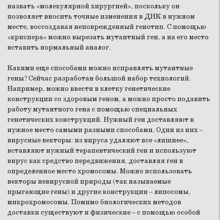
назвать «молекулярной хирургией», поскольку он
позволяет вносить точные изменения в ДНК в нужном
месте, воссоздавая неповрежденный генотип. С помощью
«криспера» можно вырезать мутантный ген, а на его место
вставить нормальный аналог.
Какими еще способами можно исправлять мутантные
гены? Сейчас разработан большой набор технологий.
Например, можно ввести в клетку генетические
конструкции со здоровым геном, а можно просто подавить
работу мутантного гена с помощью специальных
генетических конструкций. Нужный ген доставляют в
нужное место самыми разными способами. Один из них –
вирусные векторы: из вируса удаляют все «лишнее»,
вставляют нужный терапевтический ген и используют
вирус как средство передвижения, доставляя ген в
определенное место хромосомы. Можно использовать
векторы невирусной природы (так называемые
прыгающие гены) и другие конструкции – липосомы,
микрохромосомы. Помимо биологических методов
доставки существуют и физические – с помощью особой