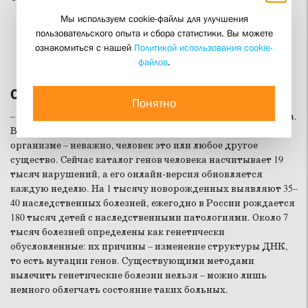
Мы используем cookie-файлы для улучшения
пользовательского опыта и сбора статистики. Вы можете
ознакомиться с нашей
Политикой использования cookie-
файлов
.
О лечении генетических заболеваний
Понятно
– Геном – это вся совокупность наследственного материала.
В нем записана генетическая информация о том или ином
организме – неважно, человек это или любое другое
существо. Сейчас каталог генов человека насчитывает 19
тысяч нарушений, а его онлайн-версия обновляется
каждую неделю. На 1 тысячу новорожденных выявляют 35–
40 наследственных болезней, ежегодно в России рождается
180 тысяч детей с наследственными патологиями. Около 7
тысяч болезней определены как генетически
обусловленные: их причины – изменение структуры ДНК,
то есть мутации генов. Существующими методами
вылечить генетические болезни нельзя – можно лишь
немного облегчать состояние таких больных.