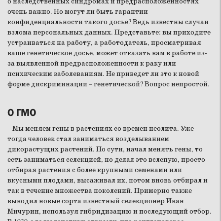
о наследственных синдромах и предрасположенностях
очень важно. Но могут ли быть гарантии
конфиденциальности такого досье? Ведь известны случаи
взлома персональных данных. Представьте: вы приходите
устраиваться на работу, а работодатель, просматривая
ваше генетическое досье, может отказать вам в работе из-
за выявленной предрасположенности к раку или
психическим заболеваниям. Не приведет ли это к новой
форме дискриминации – генетической? Вопрос непростой.
О ГМО
– Мы меняем гены в растениях со времен неолита. Уже
тогда человек стал заниматься возделыванием
дикорастущих растений. По сути, начал менять гены, то
есть заниматься селекцией, но делал это вслепую, просто
отбирая растения с более крупными семенами или
вкусными плодами, высаживал их, потом вновь отбирал и
так в течение множества поколений. Примерно также
выводил новые сорта известный селекционер Иван
Мичурин, используя гибридизацию и последующий отбор.