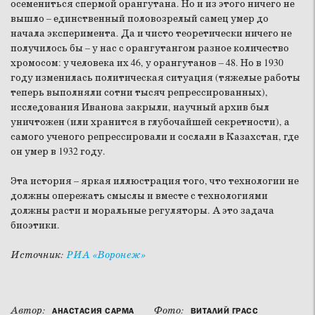
осемениться спермой орангутана. Но и из этого ничего не
вышло – единственный половозрелый самец умер до
начала эксперимента. Да и чисто теоретически ничего не
получилось бы – у нас с орангутангом разное количество
хромосом: у человека их 46, у орангутанов – 48. Но в 1930
году изменилась политическая ситуация (тяжелые работы
теперь выполняли сотни тысяч репрессированных),
исследования Иванова закрыли, научный архив был
уничтожен (или хранится в глубочайшей секретности), а
самого ученого репрессировали и сослали в Казахстан, где
он умер в 1932 году.
Эта история – яркая иллюстрация того, что технологии не
должны опережать смыслы и вместе с технологиями
должны расти и моральные регуляторы. А это задача
биоэтики.
Источник:
РИА «Воронеж»
Автор:
Фото:
АНАСТАСИЯ САРМА
ВИТАЛИЙ ГРАСС