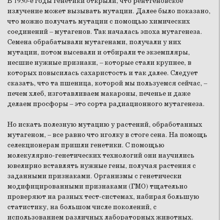
В 1930-е годы генетики открыли, что рентгеновское
излучение может вызывать мутации. Далее было показано,
что можно получать мутации с помощью химических
соединений – мутагенов. Так началась эпоха мутагенеза.
Семена обрабатывали мутагенами, получали у них
мутации, потом высевали и отбирали те экземпляры,
несшие нужные признаки, – которые стали крупнее, в
которых повысилась сахаристость и так далее. Следует
сказать, что та пшеница, которой мы пользуемся сейчас, –
печем хлеб, изготавливаем макароны, печенье и даже
делаем просфоры – это сорта радиационного мутагенеза.
Но искать полезную мутацию у растений, обработанных
мутагеном, – все равно что иголку в стоге сена. На помощь
селекционерам пришли генетики. С помощью
молекулярно-генетических технологий они научились
ювелирно вставлять нужные гены, получая растения с
заданными признаками. Организмы с генетически
модифицированными признаками (ГМО) тщательно
проверяют на разных тест-системах, набирая большую
статистику, на большом числе поколений, с
использованием различных лабораторных животных.