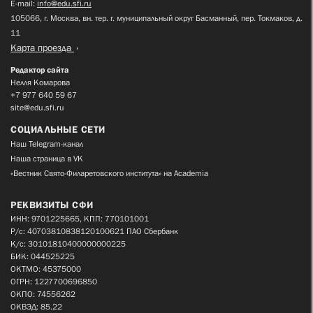
E-mail:
info@edu.sfi.ru
105066, г. Москва, вн. тер. г. муниципальный округ Басманный, пер. Токмаков, д.
11
Карта проезда
Редактор сайта
Нелля Комарова
+7 977 640 59 67
site@edu.sfi.ru
СОЦИАЛЬНЫЕ СЕТИ
Наш Telegram-канал
Наша страница в VK
«Вестник Свято-Филаретовского института» на Academia
РЕКВИЗИТЫ СФИ
ИНН: 9701225665, КПП: 770101001
Р/с: 40703810838120100621 ПАО Сбербанк
К/с: 30101810400000000225
БИК: 044525225
ОКТМО: 45375000
ОГРН: 1227700696850
ОКПО: 74556262
ОКВЭД: 85.22