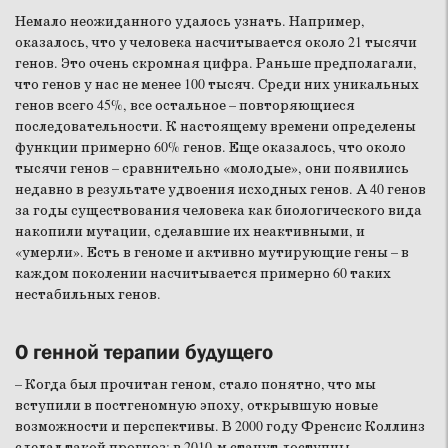
Немало неожиданного удалось узнать. Например,
оказалось, что у человека насчитывается около 21 тысячи
генов. Это очень скромная цифра. Раньше предполагали,
что генов у нас не менее 100 тысяч. Среди них уникальных
генов всего 45%, все остальное – повторяющиеся
последовательности. К настоящему времени определены
функции примерно 60% генов. Еще оказалось, что около
тысячи генов – сравнительно «молодые», они появились
недавно в результате удвоения исходных генов. А 40 генов
за годы существования человека как биологического вида
накопили мутации, сделавшие их неактивными, и
«умерли». Есть в геноме и активно мутирующие гены – в
каждом поколении насчитывается примерно 60 таких
нестабильных генов.
О генной терапии будущего
– Когда был прочитан геном, стало понятно, что мы
вступили в постгеномную эпоху, открывшую новые
возможности и перспективы. В 2000 году Френсис Коллинз
сделал такой прогноз: в 2010-м станут доступны