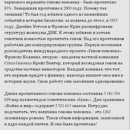
чернового варианта генома человека – было прочитано
83%. Завершили прочтение к 2003 году. Почему так
спешили? То был год юбилея одного из важнейших
событий в истории биологии: за полвека до этого, в 1953
году, Джеймс Уотсон и Фрэнсис Крик расшифровали
структуру молекулы ДНК. К этому юбилею и хотели
генетики полностью прочитать геном. Над его прочтением
работали две конкурирующие группы. Первую возглавил
руководитель международного проекта «Геном человека»
Френсис Коллинз, вторую – владелец частной компании
Celera Genomics Крейг Вентер, который исследовал геном на
средства частных инвесторов. Каждый понимал, что тот,
кто первым придет к финишу, навсегда впишет свое имя в
историю науки. Свою работу они закончили одновременно.
Длина прочитанного генома человека составила 3 181 354
029 пар нуклеотидов (генетических «букв»). Для сравнения:
«Война и мир» содержит 2 521 613 знаков. Нетрудно
подсчитать, что величина генома человека – это 1262
экземпляра романа. Таков объем информации, записанной
в ядре каждой клетки. И она была прочитана!