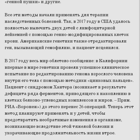
«генной пушки» и другие.
Все эти методы начали применять для терапии
наследственных болезней. Так, в 2017 году в США удалось
полностью вылечить двух детей с лимфоцитарной
лейкемией с помощью генно-модифицированных клеток
крови. Американские генетики также отредактировали
ген, вызывающий гемофилию, и пациент исцелился.
В 2017 году весь мир облетело сообщение: в Калифорнии
впервые в мире генетики провели успешное клиническое
испытание по редактированию генома взрослого человека
внутри его тела с помощью методики «цинковых пальцев».
Пациент с синдромом Хантера (возникает в результате
дефицита ряда ферментов, приводящего к накоплению в
клетках белково-углеводных комплексов и жиров. – Прим.
РИА «Воронеж») до этого перенес 26 операций. Теперь этот
метод планируют применять и у детей, чтобы
предотвратить необратимые изменения в организме,
возникающие вследствие этой тяжелой болезни и
укорачивающие продолжительность жизни втрое.