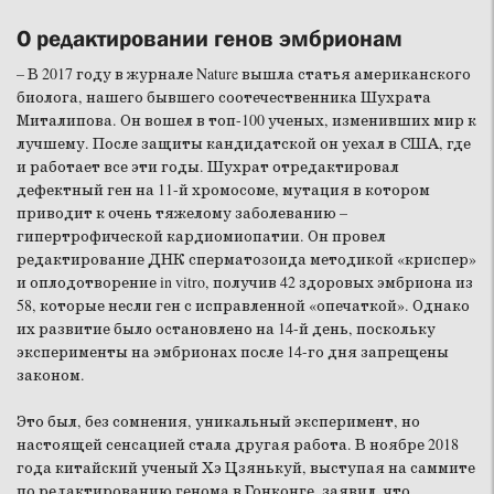
О редактировании генов эмбрионам
– В 2017 году в журнале Nature вышла статья американского
биолога, нашего бывшего соотечественника Шухрата
Миталипова. Он вошел в топ-100 ученых, изменивших мир к
лучшему. После защиты кандидатской он уехал в США, где
и работает все эти годы. Шухрат отредактировал
дефектный ген на 11-й хромосоме, мутация в котором
приводит к очень тяжелому заболеванию –
гипертрофической кардиомиопатии. Он провел
редактирование ДНК сперматозоида методикой «криспер»
и оплодотворение in vitro, получив 42 здоровых эмбриона из
58, которые несли ген с исправленной «опечаткой». Однако
их развитие было остановлено на 14-й день, поскольку
эксперименты на эмбрионах после 14-го дня запрещены
законом.
Это был, без сомнения, уникальный эксперимент, но
настоящей сенсацией стала другая работа. В ноябре 2018
года китайский ученый Хэ Цзянькуй, выступая на саммите
по редактированию генома в Гонконге, заявил, что