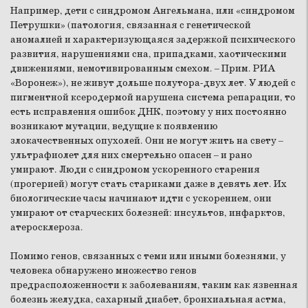
Например, дети с синдромом Ангельмана, или «синдромом
Петрушки» (патология, связанная с генетической
аномалией и характеризующаяся задержкой психического
развития, нарушениями сна, припадками, хаотическими
движениями, немотивированным смехом. – Прим. РИА
«Воронеж»), не живут дольше полутора-двух лет. У людей с
пигментной ксеродермой нарушена система репарации, то
есть исправления ошибок ДНК, поэтому у них постоянно
возникают мутации, ведущие к появлению
злокачественных опухолей. Они не могут жить на свету –
ультрафиолет для них смертельно опасен – и рано
умирают. Люди с синдромом ускоренного старения
(прогерией) могут стать стариками даже в девять лет. Их
биологические часы начинают идти с ускорением, они
умирают от старческих болезней: инсультов, инфарктов,
атеросклероза.
Помимо генов, связанных с теми или иными болезнями, у
человека обнаружено множество генов
предрасположенности к заболеваниям, таким как язвенная
болезнь желудка, сахарный диабет, бронхиальная астма,