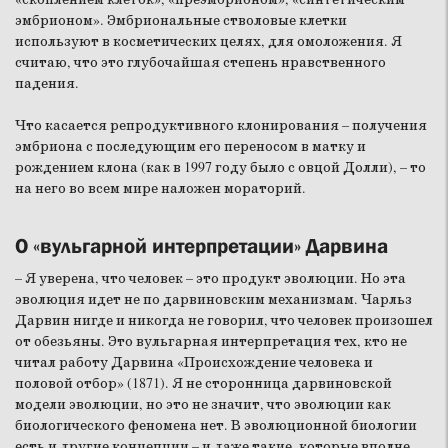
эмбрионом». Эмбриональные стволовые клетки
используют в косметических целях, для омоложения. Я
считаю, что это глубочайшая степень нравственного
падения.
Что касается репродуктивного клонирования – получения
эмбриона с последующим его переносом в матку и
рождением клона (как в 1997 году было с овцой Долли), – то
на него во всем мире наложен мораторий.
О «вульгарной интерпретации» Дарвина
– Я уверена, что человек – это продукт эволюции. Но эта
эволюция идет не по дарвиновским механизмам. Чарльз
Дарвин нигде и никогда не говорил, что человек произошел
от обезьяны. Это вульгарная интерпретация тех, кто не
читал работу Дарвина «Происхождение человека и
половой отбор» (1871). Я не сторонница дарвиновской
модели эволюции, но это не значит, что эволюции как
биологического феномена нет. В эволюционной биологии
есть и другие концепции – и даже такие, которые вполне