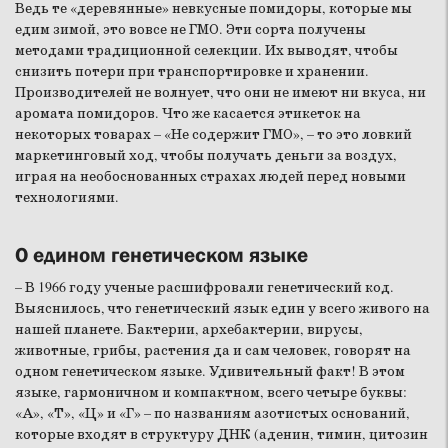
Ведь те «деревянные» невкусные помидоры, которые мы
едим зимой, это вовсе не ГМО. Эти сорта получены
методами традиционной селекции. Их выводят, чтобы
снизить потери при транспортировке и хранении.
Производителей не волнует, что они не имеют ни вкуса, ни
аромата помидоров. Что же касается этикеток на
некоторых товарах – «Не содержит ГМО», – то это ловкий
маркетинговый ход, чтобы получать деньги за воздух,
играя на необоснованных страхах людей перед новыми
технологиями.
О едином генетическом языке
– В 1966 году ученые расшифровали генетический код.
Выяснилось, что генетический язык един у всего живого на
нашей планете. Бактерии, архебактерии, вирусы,
животные, грибы, растения да и сам человек, говорят на
одном генетическом языке. Удивительный факт! В этом
языке, гармоничном и компактном, всего четыре буквы:
«А», «Т», «Ц» и «Г» – по названиям азотистых оснований,
которые входят в структуру ДНК (аденин, тимин, цитозин