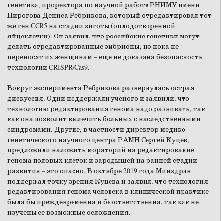
генетика, проректора по научной работе РНИМУ имени
Пирогова Дениса Ребрикова, который отредактировал тот
же ген CCR5 на стадии зиготы (оплодотворенной
яйцеклетки). Он заявил, что российские генетики могут
делать отредактированные эмбрионы, но пока не
переносят их женщинам – еще не доказана безопасность
технологии CRISPR/Cas9.
Вокруг эксперимента Ребрикова развернулась острая
дискуссия. Одни поддержали ученого и заявили, что
технологию редактирования генома надо развивать, так
как она позволит вылечить больных с наследственными
синдромами. Другие, в частности директор медико-
генетического научного центра РАМН Сергей Куцев,
предложили наложить мораторий на редактирование
генома половых клеток и зародышей на ранней стадии
развития – это опасно. В октябре 2019 года Минздрав
поддержал точку зрения Куцева и заявил, что технология
редактирования генома человека в клинической практике
была бы преждевременна и безответственна, так как не
изучены ее возможные осложнения.