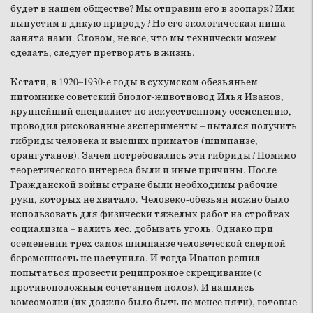
будет в нашем обществе? Мы отправим его в зоопарк? Или
выпустим в дикую природу? Но его экологическая ниша
занята нами. Словом, не все, что мы технически можем
сделать, следует претворять в жизнь.
Кстати, в 1920–1930-е годы в сухумском обезьяньем
питомнике советский биолог-животновод Илья Иванов,
крупнейший специалист по искусственному осеменению,
проводил рискованные эксперименты – пытался получить
гибриды человека и высших приматов (шимпанзе,
орангутанов). Зачем потребовались эти гибриды? Помимо
теоретического интереса были и иные причины. После
Гражданской войны стране были необходимы рабочие
руки, которых не хватало. Человеко-обезьян можно было
использовать для физически тяжелых работ на стройках
социализма – валить лес, добывать уголь. Однако при
осеменении трех самок шимпанзе человеческой спермой
беременность не наступила. И тогда Иванов решил
попытаться провести реципрокное скрещивание (с
противоположным сочетанием полов). И нашлись
комсомолки (их должно было быть не менее пяти), готовые