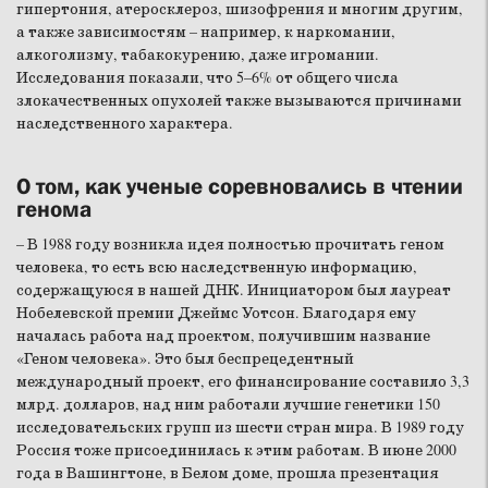
гипертония, атеросклероз, шизофрения и многим другим,
а также зависимостям – например, к наркомании,
алкоголизму, табакокурению, даже игромании.
Исследования показали, что 5–6% от общего числа
злокачественных опухолей также вызываются причинами
наследственного характера.
О том, как ученые соревновались в чтении
генома
– В 1988 году возникла идея полностью прочитать геном
человека, то есть всю наследственную информацию,
содержащуюся в нашей ДНК. Инициатором был лауреат
Нобелевской премии Джеймс Уотсон. Благодаря ему
началась работа над проектом, получившим название
«Геном человека». Это был беспрецедентный
международный проект, его финансирование составило 3,3
млрд. долларов, над ним работали лучшие генетики 150
исследовательских групп из шести стран мира. В 1989 году
Россия тоже присоединилась к этим работам. В июне 2000
года в Вашингтоне, в Белом доме, прошла презентация