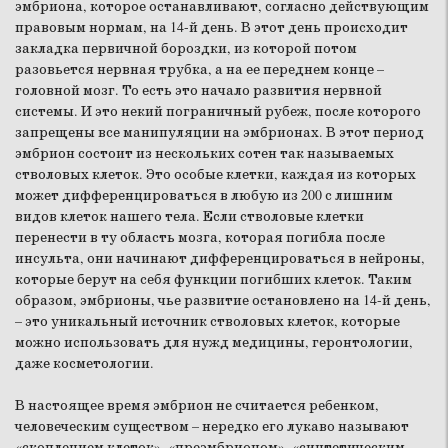
эмбриона, которое останавливают, согласно действующим
правовым нормам, на 14-й день. В этот день происходит
закладка первичной бороздки, из которой потом
разовьется нервная трубка, а на ее переднем конце –
головной мозг. То есть это начало развития нервной
системы. И это некий пограничный рубеж, после которого
запрещены все манипуляции на эмбрионах. В этот период
эмбрион состоит из нескольких сотен так называемых
стволовых клеток. Это особые клетки, каждая из которых
может дифференцироваться в любую из 200 с лишним
видов клеток нашего тела. Если стволовые клетки
перенести в ту область мозга, которая погибла после
инсульта, они начинают дифференцироваться в нейроны,
которые берут на себя функции погибших клеток. Таким
образом, эмбрионы, чье развитие остановлено на 14-й день,
– это уникальный источник стволовых клеток, которые
можно использовать для нужд медицины, геронтологии,
даже косметологии.
В настоящее время эмбрион не считается ребенком,
человеческим существом – нередко его лукаво называют
«скоплением клеток», «преэмбрионом», «синтетическим