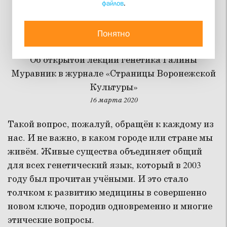
файлов
.
Должны ли технологии
опережать смыслы?
Понятно
Об открытой лекции генетика Галины
Муравник в журнале «Страницы Воронежской
Культуры»
16 марта 2020
Такой вопрос, пожалуй, обращён к каждому из
нас. И не важно, в каком городе или стране мы
живём. Живые существа объединяет общий
для всех генетический язык, который в 2003
году был прочитан учёными. И это стало
толчком к развитию медицины в совершенно
новом ключе, породив одновременно и многие
этические вопросы.