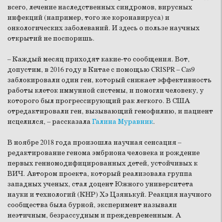
всего, лечение наследственных синдромов, вирусных
инфекций (например, того же коронавируса) и
онкологических заболеваний. И здесь о пользе научных
открытий не поспоришь.
– Каждый месяц приходят какие-то сообщения. Вот,
допустим, в 2016 году в Китае с помощью CRISPR – Cas9
заблокировали один ген, который снижает эффективность
работы клеток иммунной системы, и помогли человеку, у
которого был прогрессирующий рак легкого. В США
отредактировали ген, вызывающий гемофилию, и пациент
исцелился, – рассказала
Галина Муравник
.
В ноябре 2018 года произошла научная сенсация –
редактирование генома эмбриона человека и рождение
первых генномодифицированных детей, устойчивых к
ВИЧ. Автором проекта, который реализовала группа
западных ученых, стал доцент Южного университета
науки и технологий (КНР) Хэ Цзянькуй. Реакция научного
сообщества была бурной, эксперимент называли
неэтичным, безрассудным и преждевременным. А