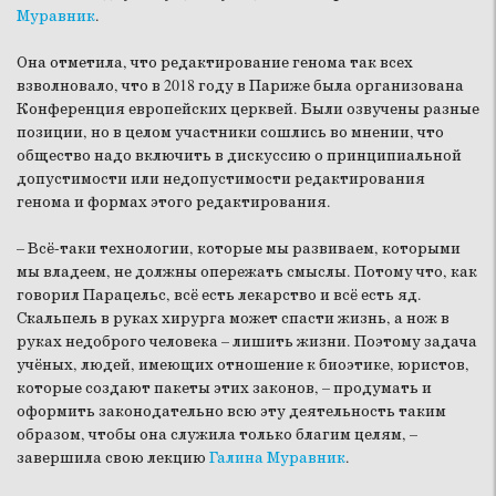
Муравник
.
Она отметила, что редактирование генома так всех
взволновало, что в 2018 году в Париже была организована
Конференция европейских церквей. Были озвучены разные
позиции, но в целом участники сошлись во мнении, что
общество надо включить в дискуссию о принципиальной
допустимости или недопустимости редактирования
генома и формах этого редактирования.
– Всё-таки технологии, которые мы развиваем, которыми
мы владеем, не должны опережать смыслы. Потому что, как
говорил Парацельс, всё есть лекарство и всё есть яд.
Скальпель в руках хирурга может спасти жизнь, а нож в
руках недоброго человека – лишить жизни. Поэтому задача
учёных, людей, имеющих отношение к биоэтике, юристов,
которые создают пакеты этих законов, – продумать и
оформить законодательно всю эту деятельность таким
образом, чтобы она служила только благим целям, –
завершила свою лекцию
Галина Муравник
.