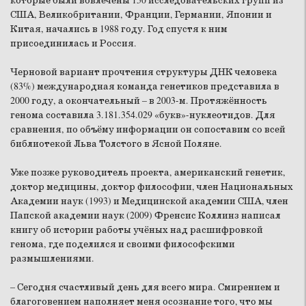
которые были вовлечены 150 исследовательских групп из
США, Великобритании, Франции, Германии, Японии и
Китая, начались в 1988 году. Год спустя к ним
присоединилась и Россия.
Черновой вариант прочтения структуры ДНК человека
(83%) международная команда генетиков представила в
2000 году, а окончательный – в 2003-м. Протяжённость
генома составила 3.181.354.029 «букв»-нуклеотидов. Для
сравнения, по объёму информации он сопоставим со всей
библиотекой Льва Толстого в Ясной Поляне.
Уже позже руководитель проекта, американский генетик,
доктор медицины, доктор философии, член Национальных
Академии наук (1993) и Медицинской академии США, член
Папской академии наук (2009) Френсис Коллинз написал
книгу об истории работы учёных над расшифровкой
генома, где поделился и своими философскими
размышлениями.
– Сегодня счастливый день для всего мира. Смирением и
благоговением наполняет меня осознание того, что мы