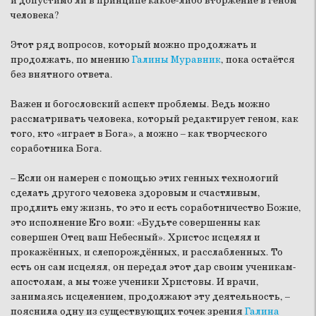
и допустимо ли в принципе какое-либо вторжение в геном
человека?
Этот ряд вопросов, который можно продолжать и
продолжать, по мнению
Галины Муравник
, пока остаётся
без внятного ответа.
Важен и богословский аспект проблемы. Ведь можно
рассматривать человека, который редактирует геном, как
того, кто «играет в Бога», а можно – как творческого
соработника Бога.
– Если он намерен с помощью этих генных технологий
сделать другого человека здоровым и счастливым,
продлить ему жизнь, то это и есть соработничество Божие,
это исполнение Его воли: «Будьте совершенны как
совершен Отец ваш Небесный». Христос исцелял и
прокажённых, и слепорождённых, и расслабленных. То
есть он сам исцелял, он передал этот дар своим ученикам-
апостолам, а мы тоже ученики Христовы. И врачи,
занимаясь исцелением, продолжают эту деятельность, –
пояснила одну из существующих точек зрения
Галина