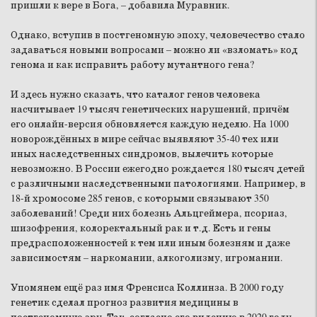
пришли к вере в Бога, – добавила Муравник.
Однако, вступив в постгеномную эпоху, человечество стало
задаваться новыми вопросами – можно ли «взломать» код
генома и как исправить работу мутантного гена?
И здесь нужно сказать, что каталог генов человека
насчитывает 19 тысяч генетических нарушений, причём
его онлайн-версия обновляется каждую неделю. На 1000
новорождённых в мире сейчас выявляют 35-40 тех или
иных наследственных синдромов, вылечить которые
невозможно. В России ежегодно рождается 180 тысяч детей
с различными наследственными патологиями. Например, в
18-й хромосоме 285 генов, с которыми связывают 350
заболеваний! Среди них болезнь Альцгеймера, псориаз,
шизофрения, колоректальный рак и т.д. Есть и гены
предрасположенностей к тем или иным болезням и даже
зависимостям – наркомании, алкоголизму, игромании.
Упомянем ещё раз имя Френсиса Коллинза. В 2000 году
генетик сделал прогноз развития медицины в