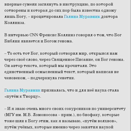
впервые сумели заглянуть в инструкцию, по которой
сотворены и которая до сих пор была известна одному
лишь Богу, – процитировала
Галина Муравник
доктора
Коллинза.
В интервью СNN Френсис Коллинз говорил о том, что Бог
Библии является и Богом генома.
– То есть тот Бог, который сотворил мир, открылся нам
через своё слово, через Священное Писание, он Бог генома.
Он автор текста, который мы прочитали. Это
единственный осмысленный текст, который написан не
человеком, – подчеркнула генетик.
Галина Муравник
призналась, что и для неё наука стала
«путём к Творцу».
– И я знаю очень много своих сокурсников по университету
(МГУ им. М.В. Ломоносова – прим.), по биофаку, которые
тоже шли к Богу этим, как я называю, «путём волхвов»,
путём учёных, которые именно через занятия наукой