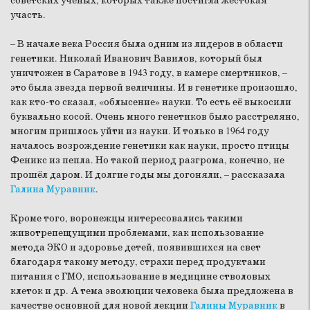
советских учёных, которых также постигла жестокая
участь.
– В начале века Россия была одним из лидеров в области
генетики. Николай Иванович Вавилов, который был
уничтожен в Саратове в 1943 году, в камере смертников, –
это была звезда первой величины. И в генетике произошло,
как кто-то сказал, «облысение» науки. То есть её выкосили
буквально косой. Очень много генетиков было расстреляно,
многим пришлось уйти из науки. И только в 1964 году
началось возрождение генетики как науки, просто птицы
Феникс из пепла. Но такой период разгрома, конечно, не
прошёл даром. И долгие годы мы догоняли, – рассказала
Галина Муравник
.
Кроме того, воронежцы интересовались такими
животрепещущими проблемами, как использование
метода ЭКО и здоровье детей, появившихся на свет
благодаря такому методу, страхи перед продуктами
питания с ГМО, использование в медицине стволовых
клеток и др. А тема эволюции человека была предложена в
качестве основной для новой лекции
Галины Муравник
в