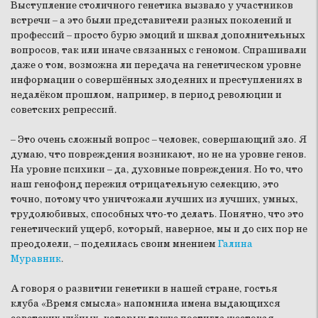
Выступление столичного генетика вызвало у участников
встречи – а это были представители разных поколений и
профессий – просто бурю эмоций и шквал дополнительных
вопросов, так или иначе связанных с геномом. Спрашивали
даже о том, возможна ли передача на генетическом уровне
информации о совершённых злодеяних и преступлениях в
недалёком прошлом, например, в период революции и
советских репрессий.
– Это очень сложный вопрос – человек, совершающий зло. Я
думаю, что повреждения возникают, но не на уровне генов.
На уровне психики – да, духовные повреждения. Но то, что
наш генофонд пережил отрицательную селекцию, это
точно, потому что уничтожали лучших из лучших, умных,
трудолюбивых, способных что-то делать. Понятно, что это
генетический ущерб, который, наверное, мы и до сих пор не
преодолели, – поделилась своим мнением
Галина
Муравник
.
А говоря о развитии генетики в нашей стране, гостья
клуба «Время смысла» напомнила имена выдающихся