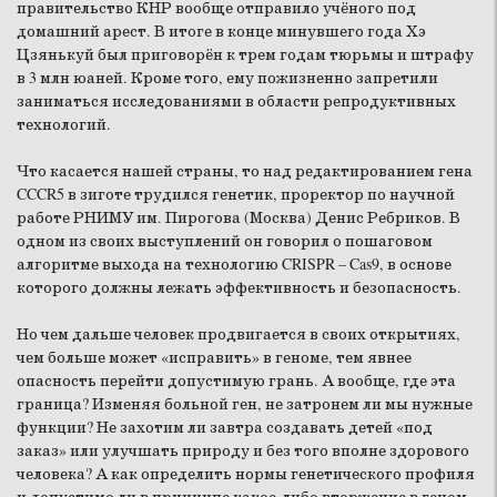
правительство КНР вообще отправило учёного под
домашний арест. В итоге в конце минувшего года Хэ
Цзянькуй был приговорён к трем годам тюрьмы и штрафу
в 3 млн юаней. Кроме того, ему пожизненно запретили
заниматься исследованиями в области репродуктивных
технологий.
Что касается нашей страны, то над редактированием гена
CCCR5 в зиготе трудился генетик, проректор по научной
работе РНИМУ им. Пирогова (Москва) Денис Ребриков. В
одном из своих выступлений он говорил о пошаговом
алгоритме выхода на технологию CRISPR – Cas9, в основе
которого должны лежать эффективность и безопасность.
Но чем дальше человек продвигается в своих открытиях,
чем больше может «исправить» в геноме, тем явнее
опасность перейти допустимую грань. А вообще, где эта
граница? Изменяя больной ген, не затронем ли мы нужные
функции? Не захотим ли завтра создавать детей «под
заказ» или улучшать природу и без того вполне здорового
человека? А как определить нормы генетического профиля