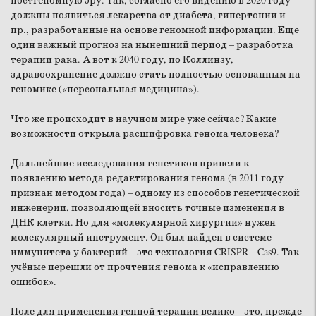
постгеномную эру. Так, согласно его видению в 2020 году
должны появиться лекарства от диабета, гипертонии и
пр., разработанные на основе геномной информации. Еще
один важный прогноз на нынешний период – разработка
терапии рака. А вот к 2040 году, по Коллинзу,
здравоохранение должно стать полностью основанным на
геномике («персональная медицина»).
Что же происходит в научном мире уже сейчас? Какие
возможности открыла расшифровка генома человека?
Дальнейшие исследования генетиков привели к
появлению метода редактирования генома (в 2011 году
признан методом года) – одному из способов генетической
инженерии, позволяющей вносить точные изменения в
ДНК клетки. Но для «молекулярной хирургии» нужен
молекулярный инструмент. Он был найден в системе
иммунитета у бактерий – это технология CRISPR – Cas9. Так
учёные перешли от прочтения генома к «исправлению
ошибок».
Поле для применения генной терапии велико – это, прежде