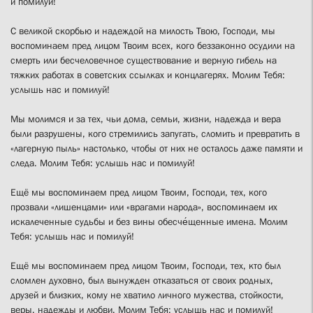
и помилуй!
С великой скорбью и надеждой на милость Твою, Господи, мы
воспоминаем пред лицом Твоим всех, кого беззаконно осудили на
смерть или бесчеловечное существование и верную гибель на
тяжких работах в советских ссылках и концлагерях. Молим Тебя:
услышь нас и помилуй!
Мы молимся и за тех, чьи дома, семьи, жизни, надежда и вера
были разрушены, кого стремились запугать, сломить и превратить в
«лагерную пыль» настолько, чтобы от них не осталось даже памяти и
следа. Молим Тебя: услышь нас и помилуй!
Ещё мы воспоминаем пред лицом Твоим, Господи, тех, кого
прозвали «лишенцами» или «врагами народа», воспоминаем их
искалеченные судьбы и без вины обесче́щенные имена. Молим
Тебя: услышь нас и помилуй!
Ещё мы воспоминаем пред лицом Твоим, Господи, тех, кто был
сломлен духовно, был вынужден отказаться от своих родных,
друзей и близких, кому не хватило личного мужества, стойкости,
веры, надежды и любви. Молим Тебя: услышь нас и помилуй!