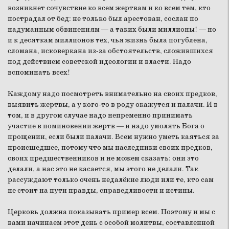
возникнет сочувствие ко всем жертвам и ко всем тем, кто
пострадал от бед: не только был арестован, сослан по
надуманным обвинениям — а таких были миллионы! — но
и к десяткам миллионов тех, чья жизнь была погублена,
сломана, исковеркана из-за обстоятельств, сложившихся
под действием советской идеологии и власти. Надо
вспоминать всех!
Каждому надо посмотреть внимательно на своих предков,
выявить жертвы, а у кого-то в роду окажутся и палачи. И в
том, и в другом случае надо непременно принимать
участие в поминовении жертв — и надо умолять Бога о
прощении, если были палачи. Всем нужно уметь каяться за
происшедшее, потому что мы наследники своих предков,
своих предшественников и не можем сказать: они это
делали, а нас это не касается, мы этого не делали. Так
рассуждают только очень недалёкие люди или те, кто сам
не стоит на пути правды, справедливости и истины.
Церковь должна показывать пример всем. Поэтому и мы с
вами начинаем этот день с особой молитвы, составленной