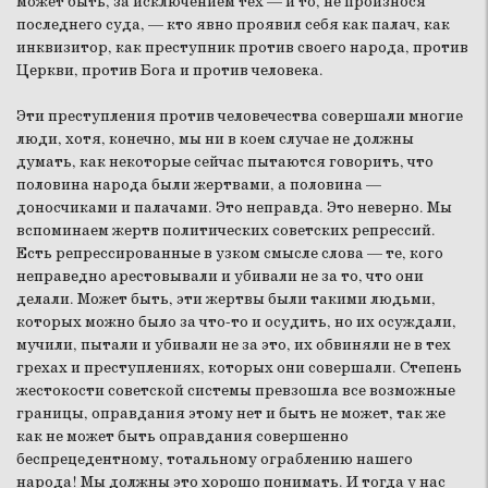
может быть, за исключением тех — и то, не произнося
последнего суда, — кто явно проявил себя как палач, как
инквизитор, как преступник против своего народа, против
Церкви, против Бога и против человека.
Эти преступления против человечества совершали многие
люди, хотя, конечно, мы ни в коем случае не должны
думать, как некоторые сейчас пытаются говорить, что
половина народа были жертвами, а половина —
доносчиками и палачами. Это неправда. Это неверно. Мы
вспоминаем жертв политических советских репрессий.
Есть репрессированные в узком смысле слова — те, кого
неправедно арестовывали и убивали не за то, что они
делали. Может быть, эти жертвы были такими людьми,
которых можно было за что-то и осудить, но их осуждали,
мучили, пытали и убивали не за это, их обвиняли не в тех
грехах и преступлениях, которых они совершали. Степень
жестокости советской системы превзошла все возможные
границы, оправдания этому нет и быть не может, так же
как не может быть оправдания совершенно
беспрецедентному, тотальному ограблению нашего
народа! Мы должны это хорошо понимать. И тогда у нас