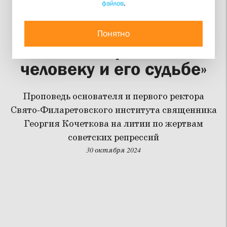
файлов
.
«Сегодня особый день,
когда мы более всего
Понятно
должны обратиться к
человеку и его судьбе»
Проповедь основателя и первого ректора
Свято-Филаретовского института священника
Георгия Кочеткова на литии по жертвам
советских репрессий
30 октября 2024