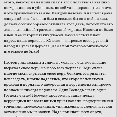
этого, некоторые не принимают этой молитвы за невинно
пострадавших и убиенных, но всё-таки церковь делает это,
и это чрезвычайно важно. Каждый человек, в нашей стране
живущий, кем бы он ни был и сколько бы он в ней ни жил,
должен особым образом отмечать этот день, потому что это
день величайшей трагедии нашей страны. Никогда не было
в ней, в её истории таких ужасов, какие испытал наш
народ, наша церковь в XX веке — и прежде всего русский
народ и Русская церковь. Даже при татаро-монгольском
иге такого не было!
Поэтому мы должны думать не только о тех, кто внешне
выражал свою веру, но и обо всех жертвах. Ведь очень
многие люди скрывали свою веру, боялись её признать,
исповедать, многие надеялись, что скоро поменяются
времена и порядки, о настроении и вере многих мы просто
не знаем и никогда не узнаем. Один Господь знает, один
Господь судит! Поэтому провести границу между
верующими православными христианами, подвергшимися
гонениям, преследованиям, уничижению и смерти, и всеми
остальными мы не можем. Надо поминать всех жертв,