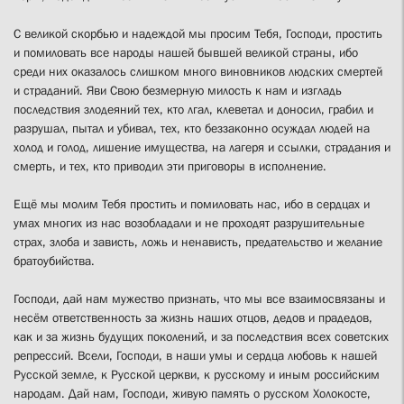
С великой скорбью и надеждой мы просим Тебя, Господи, простить
и помиловать все народы нашей бывшей великой страны, ибо
среди них оказалось слишком много виновников людских смертей
и страданий. Яви Свою безмерную милость к нам и изгладь
последствия злодеяний тех, кто лгал, клеветал и доносил, грабил и
разрушал, пытал и убивал, тех, кто беззаконно осуждал людей на
холод и голод, лишение имущества, на лагеря и ссылки, страдания и
смерть, и тех, кто приводил эти приговоры в исполнение.
Ещё мы молим Тебя простить и помиловать нас, ибо в сердцах и
умах многих из нас возобладали и не проходят разрушительные
страх, злоба и зависть, ложь и ненависть, предательство и желание
братоубийства.
Господи, дай нам мужество признать, что мы все взаимосвязаны и
несём ответственность за жизнь наших отцов, дедов и прадедов,
как и за жизнь будущих поколений, и за последствия всех советских
репрессий. Всели, Господи, в наши умы и сердца любовь к нашей
Русской земле, к Русской церкви, к русскому и иным российским
народам. Дай нам, Господи, живую память о русском Холокосте,