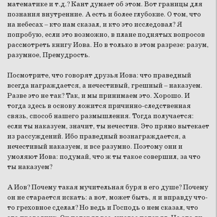
математике и т.д.? Кант думает об этом. Вот границы для
познания внутренние. А есть и более глубокие. О том, что
на небесах – кто нам сказал, и кто это исследовал? Я
попробую, если это возможно, в плане поднятых вопросов
рассмотреть книгу Иова. Но в только в этом разрезе: разум,
разумное, Премудрость.
Посмотрите, что говорят друзья Иова: что праведный
всегда награждается, а нечестивый, грешный – наказуем.
Разве это не так? Так, и мы принимаем это. Хорошо. И
тогда здесь в основу ложится причинно-следственная
связь, способ нашего размышления. Тогда получается:
если ты наказуем, значит, ты нечестив. Это прямо вытекает
из рассуждений. Ибо праведный вознаграждается, а
нечестивый наказуем, и все разумно. Поэтому они и
умоляют Иова: подумай, что ж ты такое совершил, за что
ты наказуем?
А Иов? Почему такая мучительная буря в его душе? Почему
он не старается искать: а вот, может быть, я и вправду что-
то греховное сделал? Но ведь и Господь о нем сказал, что