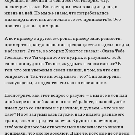
хороший, и честный. В чем дело? Он говорил: «Ну,
посмотрите сами. Бог сотворил землю за один день, и
жизнь на ней. Но мы же знаем, что потребовались
миллиарды лет, как же можно все это принимать?». Это
просто один из примеров.
А вот пример с другой стороны, пример зашоренности,
пример того, когда познание превращается в идеал, в идол,
в абсолют. Это те, о которых Христос сказал: «Слава Тебе,
Господи, что Ты скрыл это от мудрых и разумных…». А
какие они мудрые? Точнее, «мудрые» в каком смысле? В
том, что они уверены в своем знании, в том, на что они
опираются. Так что им открывать, что? Они зашорены,
самоуверены, и надеются только на свое знание.
Посмотрите, как этот вопрос о разуме, – а мы все в той или
иной мере в нашей жизни, в нашей работе, в нашей учебе
имеем дело со знанием и с разумом, и думаем, – что же он
дает? И вот задумываясь глубже, надо видеть разные его
грани, как мне представляется. Крупные, настоящие,
глубокие философы относительно человеческого знания
понимали, что оно не абсолют. Даже те, которые не от веры