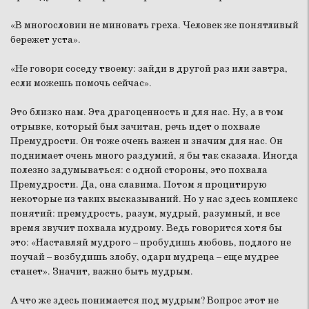
«В многословии не миновать греха. Человек же понятливый
бережет уста».
«Не говори соседу твоему: зайди в другой раз или завтра,
если можешь помочь сейчас».
Это близко нам. Эта драгоценность и для нас. Ну, а в том
отрывке, который был зачитан, речь идет о похвале
Премудрости. Он тоже очень важен и значим для нас. Он
поднимает очень много раздумий, я бы так сказала. Иногда
полезно задумываться: с одной стороны, это похвала
Премудрости. Да, она славима. Потом я процитирую
некоторые из таких высказываний. Но у нас здесь комплекс
понятий: премудрость, разум, мудрый, разумный, и все
время звучит похвала мудрому. Ведь говорится хотя бы
это: «Наставляй мудрого – пробудишь любовь, подлого не
поучай – возбудишь злобу, одари мудреца – еще мудрее
станет». Значит, важно быть мудрым.
А что же здесь понимается под мудрым? Вопрос этот не