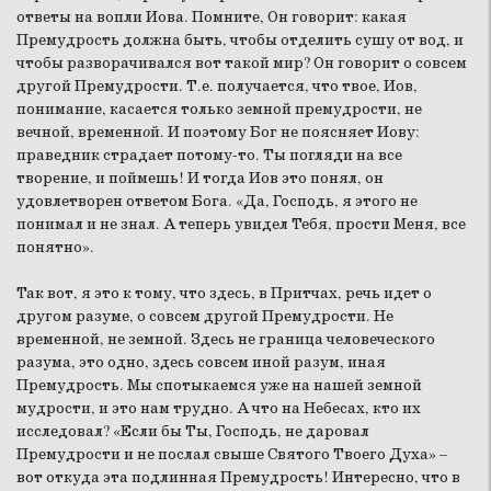
ответы на вопли Иова. Помните, Он говорит: какая
Премудрость должна быть, чтобы отделить сушу от вод, и
чтобы разворачивался вот такой мир? Он говорит о совсем
другой Премудрости. Т.е. получается, что твое, Иов,
понимание, касается только земной премудрости, не
вечной, временн
о
й. И поэтому Бог не поясняет Иову:
праведник страдает потому-то. Ты погляди на все
творение, и поймешь! И тогда Иов это понял, он
удовлетворен ответом Бога. «Да, Господь, я этого не
понимал и не знал. А теперь увидел Тебя, прости Меня, все
понятно».
Так вот, я это к тому, что здесь, в Притчах, речь идет о
другом разуме, о совсем другой Премудрости. Не
временной, не земной. Здесь не граница человеческого
разума, это одно, здесь совсем иной разум, иная
Премудрость. Мы спотыкаемся уже на нашей земной
мудрости, и это нам трудно. А что на Небесах, кто их
исследовал? «Если бы Ты, Господь, не даровал
Премудрости и не послал свыше Святого Твоего Духа» –
вот откуда эта подлинная Премудрость! Интересно, что в