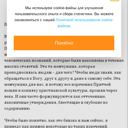
Мы используем cookie-файлы для улучшения
пользовательского опыта и сбора статистики. Вы можете
ознакомиться с нашей
Политикой использования cookie-
Во имя Отца и Сына и Святого Духа!
файлов
.
Мы прослушали отрывок из Притчей Соломоновых, и как
Понятно
раз тот раздел Притчей, который называется Похвала
Премудрости. И что такое, задумаемся, Притчи? Это слово
многозначное. Прежде всего, это комплекс, собрание тех
человеческих познаний, которые были накоплены в течение
многих столетий. Эта та жемчужина, которая
преподносилась людям – для чего? Чтобы люди знали, как
обращаться к Богу, друг к другу и даже к самому себе. Эта
жемчужина для нас, и потому все изречения Притчей
вошли в копилку христианской культуры, прошли через
века. И они часто формулируются как отточенные,
лаконичные утверждения, блестящие и глубокие по
содержанию.
Чтобы было понятно, как это близко и нам сейчас, я
приведу как пример некоторые из таких изречений.