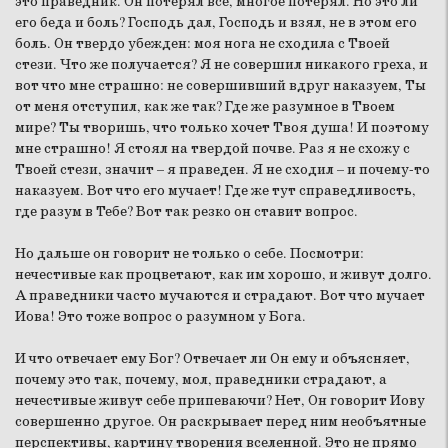
это праведник. Он потерял все, многое потерял. Но это ли
его беда и боль? Господь дал, Господь и взял, не в этом его
боль. Он твердо убежден: моя нога не сходила с Твоей
стези. Что же получается? Я не совершил никакого греха, и
вот что мне страшно: не совершивший вдруг наказуем, Ты
от меня отступил, как же так? Где же разумное в Твоем
мире? Ты творишь, что только хочет Твоя душа! И поэтому
мне страшно! Я стоял на твердой почве. Раз я не схожу с
Твоей стези, значит – я праведен. Я не сходил – и почему-то
наказуем. Вот что его мучает! Где же тут справедливость,
где разум в Тебе? Вот так резко он ставит вопрос.
Но дальше он говорит не только о себе. Посмотри:
нечестивые как процветают, как им хорошо, и живут долго.
А праведники часто мучаются и страдают. Вот что мучает
Иова! Это тоже вопрос о разумном у Бога.
И что отвечает ему Бог? Отвечает ли Он ему и объясняет,
почему это так, почему, мол, праведники страдают, а
нечестивые живут себе припеваючи? Нет, Он говорит Иову
совершенно другое. Он раскрывает перед ним необъятные
перспективы, картину творения вселенной. Это не прямо