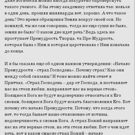
даже логически можно иногда аккуратно опровергнуть
такого ученого. Я бы этому академику ответила так: нельзя
в один день, прошли миллиарды лет, хорошо. А что такое
день? Это время обращения Земли вокруг своей оси. Но
помилуй, ты же сам говоришь, тогда же еще суши не было,
земли не было! О каком дне идет речь? Ведь здесь же
проступает Премудрость Творца, та Пре-Мудрость,
которая была с Ним и которая царствовала с Ним изначала
до конца.
И я бы сказала еще об одном важном утверждении: «Начало
Премудрости – страх Господень». Почему страх? Как они
между собой связаны? И тоже можно найти ответ в
Притчах. «Страх Господень – дар от Господа, и поставляет
нас на стези любви, направляет нас на верные стези».
Боящиеся Бога не будут недоверчиво относиться к Его
словам, боящиеся Бога будут искать благоволения Его. Вот
почему это начало Премудрости. Потому, что когда этого
нет, то тогда бывает наше отклонение от истины,
недоверчивость к словам Бога. А страх Божий направляет
нас на эти верные стези, на эти стези любви. Вот о чем идет
речь, вот в каком смысле страх Божий – начало