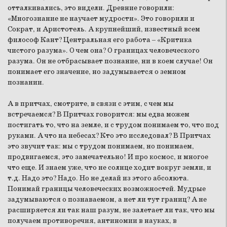
отталкивались, это видели. Древние говорили:
«Многознание не научает мудрости». Это говорили и
Сократ, и Аристотель. А крупнейший, известный всем
философ Кант? Центральная его работа – «Критика
чистого разума». О чем она? О границах человеческого
разума. Он не отбрасывает познание, ни в коем случае! Он
понимает его значение, но задумывается о земном
познании.
А в притчах, смотрите, в связи с этим, с чем мы
встречаемся? В Притчах говорится: мы едва можем
постигать то, что на земле, и с трудом понимаем то, что под
руками. А что на небесах? Кто это исследовал? В Притчах
это звучит так: мы с трудом понимаем, но понимаем,
продвигаемся, это замечательно! И про космос, и многое
что еще. И знаем уже, что не солнце ходит вокруг земли, и
т.д. Надо это? Надо. Но не делай из этого абсолюта.
Понимай границы человеческих возможностей. Мудрые
задумываются о познаваемом, а нет ли тут границ? А не
расширяется ли так наш разум, не залетает ли так, что мы
получаем противоречия, антиномии в науках, в