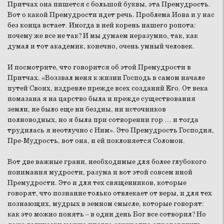
Притчах она пишется с большой буквы, эта Премудрость.
Вот о какой Премудрости идет речь. Проблема Иова и у нас
без конца встает. Иногда в ней корень нашего ропота:
почему же все не так? И мы думаем неразумно, так, как
думал и тот академик, конечно, очень умный человек.
И посмотрите, что говорится об этой Премудрости в
Притчах. «Воззвал меня к жизни Господь в самом начале
путей Своих, издревле прежде всех созданий Его. От века
помазана я на царство была и прежде существования
земли, не было еще ни бездны, ни источников
полноводных, но я была при сотворении гор … и тогда
трудилась я неотлучно с Ним». Это Премудрость Господня,
Пре-Мудрость, вот она, и ей поклоняется Соломон.
Вот две важные грани, необходимые для более глубокого
понимания мудрости, разума и вот этой совсем иной
Премудрости. Это и для тех священников, которые
говорят, что познание только отвлекает от веры, и для тех
познающих, мудрых в земном смысле, которые говорят:
как это можно понять – в один день Бог все сотворил? Но