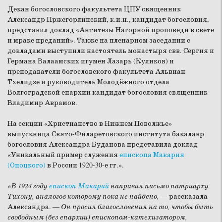
Декан богословского факультета ЦПУ священник
Александр Пржегорлинский, к.и.н., кандидат богословия,
представил доклад «Антитезы Нагорной проповеди в свете
и мраке преданий». Также на пленарном заседании с
докладами выступили настоятель монастыря свв. Сергия и
Германа Валаамских игумен Лазарь (Куликов) и
преподаватели богословского факультета Альвиан
Тхелидзе и руководитель Молодёжного отдела
Волгоградской епархии кандидат богословия священник
Владимир Аврамов.
На секции «Христианство в Нижнем Поволжье»
выпускница Свято-Филаретовского института бакалавр
богословия Александра Буданова представила доклад
«Уникальный пример служения
епископа Макария
(Опоцкого)
в России 1920-30-е гг.».
«В 1924 году
епископ Макарий
направил письмо патриарху
Тихону, аналогов которому пока не найдено,
— рассказала
Александра. —
Он просил благословения на то, чтобы быть
свободным (без епархии) епископом-катехизатором,