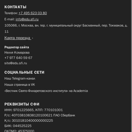
КОНТАКТЫ
Телефон:
+7 495 623 03 80
E-mail:
info@edu.sfi.ru
105066, г. Москва, вн. тер. г. муниципальный округ Басманный, пер. Токмаков, д.
11
Карта проезда
Редактор сайта
Нелля Комарова
+7 977 640 59 67
site@edu.sfi.ru
СОЦИАЛЬНЫЕ СЕТИ
Наш Telegram-канал
Наша страница в VK
«Вестник Свято-Филаретовского института» на Academia
РЕКВИЗИТЫ СФИ
ИНН: 9701225665, КПП: 770101001
Р/с: 40703810838120100621 ПАО Сбербанк
К/с: 30101810400000000225
БИК: 044525225
ОКТМО: 45375000