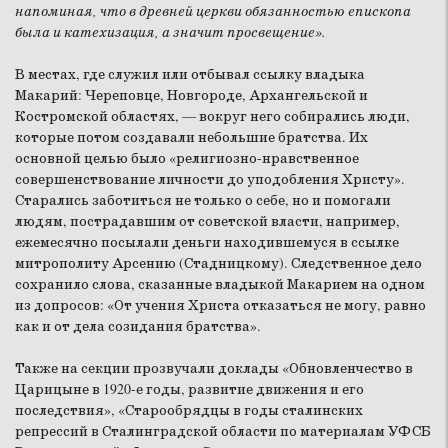
напоминая, что в древней церкви обязанностью епископа
была и катехизация, а значит просвещение».
В местах, где служил или отбывал ссылку владыка
Макарий: Череповце, Новгороде, Архангельской и
Костромской областях, — вокруг него собирались люди,
которые потом создавали небольшие братства. Их
основной целью было «религиозно-нравственное
совершенствование личности до уподобления Христу».
Старались заботиться не только о себе, но и помогали
людям, пострадавшим от советской власти, например,
ежемесячно посылали деньги находившемуся в ссылке
митрополиту Арсению (Стадницкому). Следственное дело
сохранило слова, сказанные владыкой Макарием на одном
из допросов: «От учения Христа отказаться не могу, равно
как и от дела созидания братства».
Также на секции прозвучали доклады «Обновленчество в
Царицыне в 1920-е годы, развитие движения и его
последствия», «Старообрядцы в годы сталинских
репрессий в Сталинградской области по материалам УФСБ