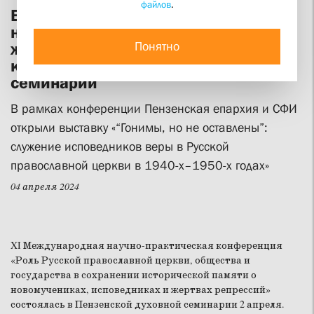
файлов
.
Вопросы сохранения памяти о
новомучениках, исповедниках и
Понятно
жертвах репрессий обсудили на
конференции в Пензенской
семинарии
В рамках конференции Пензенская епархия и СФИ
открыли выставку «“Гонимы, но не оставлены”:
служение исповедников веры в Русской
православной церкви в 1940-х–1950-х годах»
04 апреля 2024
XI Международная научно-практическая конференция
«Роль Русской православной церкви, общества и
государства в сохранении исторической памяти о
новомучениках, исповедниках и жертвах репрессий»
состоялась в Пензенской духовной семинарии 2 апреля.