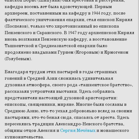
епископ Борис (Шипулин) был арестован и расстрелян,
кафедра восемь лет была вдовствующей. Первым
архиереем, поставленным на кафедру в 1944 году, после
фактического уничтожения епархии, стал епископ Кирилл
(Поспелов), только что хиротонисанный во епископа
Пензенского и Саранского. В 1947 году архиепископ Кирилл
вновь возглавил Пензенскую кафедру, а восстановление
Ташкентской и Среднеазиатской епархии было
продолжено владыками Гурием (Егоровым) и Ермогеном
(Голубевым).
Благодаря трудам этих пастырей в годы страшных
гонений в Средней Азии сложилась удивительная
духовная атмосфера, своего рода «ташкентское братство»,
рассказали устроители выставки. Здесь собрались
представители настоящей духовной аристократии:
епископы, священники, миряне. Многие были сосланы в
Среднюю Азию, кто-то уехал добровольно вслед за своими
пастырями, кто-то бежал сюда, спасаясь от ареста. Здесь
пересеклись традиции Александро-Невского братства,
общины отцов Алексия и
Сергия Мечёвых
и монашеского
купножительства.