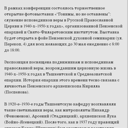
В рамках конференции состоялось торжественное
открытие фотовыставки «“Гонимы, но не оставлены”:
служение исповедников веры в Русской Православной
Церкви в 1940-х–1950-х годах», организованной Пензенской
епархией и Свято-Филаретовским институтом. Выставка
будет открыта в фойе Пензенской духовной семинарии (ул.
Перекоп, 4) для всех желающих до 30 мая ежедневно с 8:00
до 18:00.
Экспозиция посвящена подвижникам и исповедникам
православной веры, возрождавшим церковную жизнь в
1940-х–1950-х годах в Ташкентской и Среднеазиатской
епархии. История епархии этого времени тесно связана с
личностью Пензенского архиепископа Кирилла
(Поспелова).
В 1920-е–1930-е годы Ташкентскую кафедру возглавляли
такие светильники веры, как митрополиты Никандр
(Феноменов), Арсений (Стадницкий), архиепископ Лука
(Войно-Ясенецкий). После того, как в 1937 году правящий