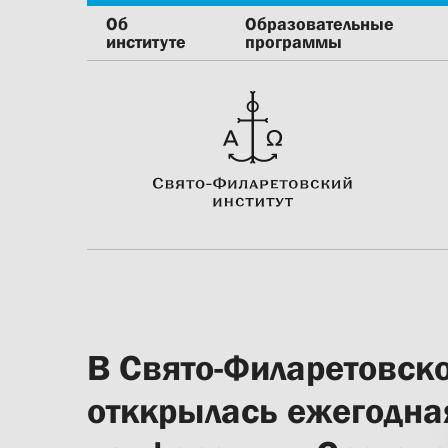
Об
Образовательные
институте
программы
В Свято-Филаретовск
отккрылась ежегодна