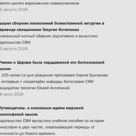
амяти десяти воронежских новомучеников
5 августа 2026
ышел сборник песнопений божественной литургии в
ереводе священника Георгия Кочеткова
никальный нотный сборник подготовило и выпустило
здательство СФИ
3 августа 2026
Учение о Церкви было сердцевиной его богословской
ысли»
 155-летию со дня рождения протоиерея Сергия Булгакова
 интервью с секретарём кафедры богословия СФИ
андидатом теологии Юлией Антипиной
8 июля 2026
Путеводитель» к основным идеям мировой
илософской мысли
здательство СФИ выпустило учебное пособие по истории
илософии в двух частях, охватывающее периоды от
нтичности до Нового времени