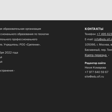
КОНТАКТЫ
я образовательная организация
сионального образования по теологии
Телефон:
+7 495 623
нительного профессионального
E-mail:
info@edu.sfi.
те. Учредитель: РОО «Сретение».
105066, г. Москва, в
Басманный, пер. Ток
бря 2022 года
Карта проезда
да
да
Редактор сайта
Нелля Комарова
остранения
+7 977 640 59 67
site@edu.sfi.ru