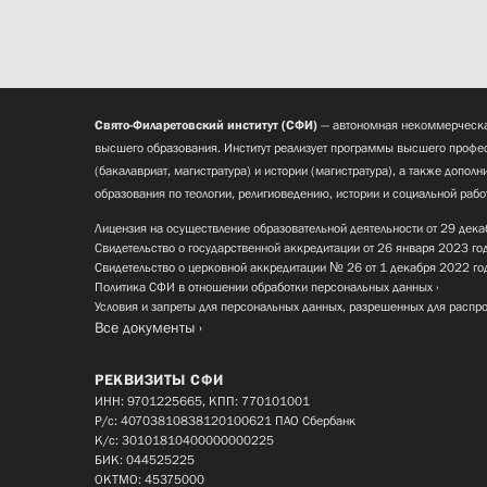
Свято-Филаретовский институт (СФИ)
— автономная некоммерческа
высшего образования. Институт реализует программы высшего профес
(бакалавриат, магистратура) и истории (магистратура), а также допол
образования по теологии, религиоведению, истории и социальной рабо
Лицензия на осуществление образовательной деятельности от 29 дека
Свидетельство о государственной аккредитации от 26 января 2023 го
Свидетельство о церковной аккредитации № 26 от 1 декабря 2022 го
Политика СФИ в отношении обработки персональных данных
Условия и запреты для персональных данных, разрешенных для распр
Все документы
РЕКВИЗИТЫ СФИ
ИНН: 9701225665, КПП: 770101001
Р/с: 40703810838120100621 ПАО Сбербанк
К/с: 30101810400000000225
БИК: 044525225
ОКТМО: 45375000