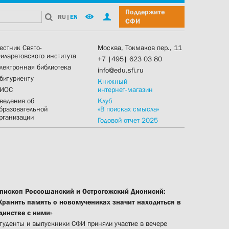
Поддержите
RU
|
EN
СФИ
естник Свято-
Москва, Токмаков пер., 11
иларетовского института
+7 |495| 623 03 80
лектронная библиотека
info@edu.sfi.ru
битуриенту
Книжный
ИОС
интернет-магазин
ведения об
Клуб
бразовательной
«В поисках смысла»
рганизации
Годовой отчет 2025
пископ Россошанский и Острогожский Дионисий:
Хранить память о новомучениках значит находиться в
динстве с ними»
туденты и выпускники СФИ приняли участие в вечере