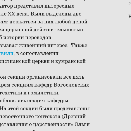
2
Автор представил интересные
але XX века. Были выделены две
В
ам: держаться за них любой ценой
ся церковной действительностью.
б истории переводов
 вызвал живейший интерес. Также
швили
, в сопоставлении
ристианской церкви и кумранской
вои секции организовали все пять
ырем секциям кафедр Богословских
техетики и гомилетики,
обавилась секция кафедры
На этой секции были представлены
невосточного контекста (Древний
дставления о царственности»
Ольги