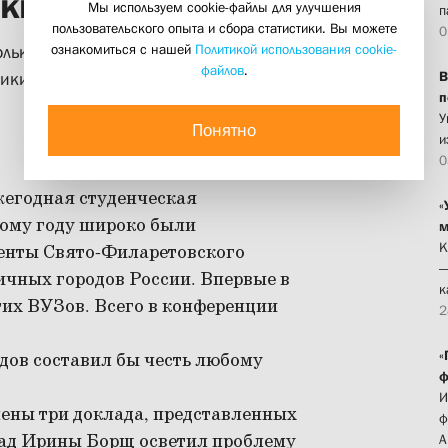
кие чтения
Мы используем cookie-файлы для улучшения
п
пользовательского опыта и сбора статистики. Вы можете
0
ознакомиться с нашей
Политикой использования cookie-
лько московские студенты Свято-
файлов
.
В
ники из различных городов России
п
У
Понятно
и
0
жегодная студенческая
«
тому году широко были
м
К
денты Свято-Филаретовского
—
личных городов России. Впервые в
к
гих ВУЗов. Всего в конференции
2
«
дов составил бы честь любому
ф
И
ены три доклада, представленных
ф
ад Ирины Борщ осветил проблему
А