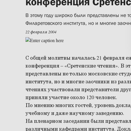
конференция Сретенс
В этому году широко были представлены не то
Филаретовского института, но и многие заоч
22 февраля 2004
С общей молитвы началась 21 февраля е
конференция – «Сретенские чтения». В э
представлены не только московские сту
института, но и многие заочники из раз
чтениях участвовали представители дру
приняли участие около 120 человек.
По мнению многих гостей, уровень докла
учебному и даже научному заведению.
На пленарном заседании были представл
различными кафедрами института. Докл