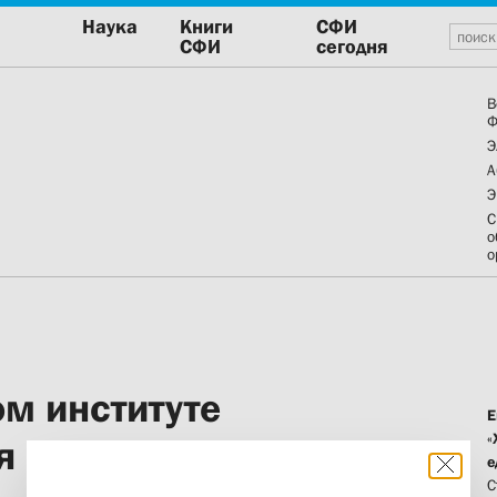
Наука
Книги
СФИ
СФИ
сегодня
В
Ф
Э
А
Э
С
о
о
ом институте
Е
«
я студенческая
е
С