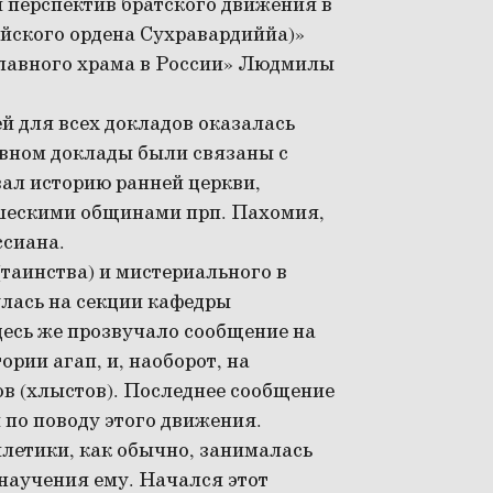
 перспектив братского движения в
йского ордена Сухравардиййа)»
лавного храма в России»
Людмилы
й для всех докладов оказалась
овном доклады были связаны с
ал историю ранней церкви,
шескими общинами прп. Пахомия,
ассиана.
(таинства) и мистериального в
улась на секции кафедры
десь же прозвучало сообщение на
рии агап, и, наоборот, на
в (хлыстов). Последнее сообщение
 по поводу этого движения.
летики, как обычно, занималась
научения ему. Начался этот