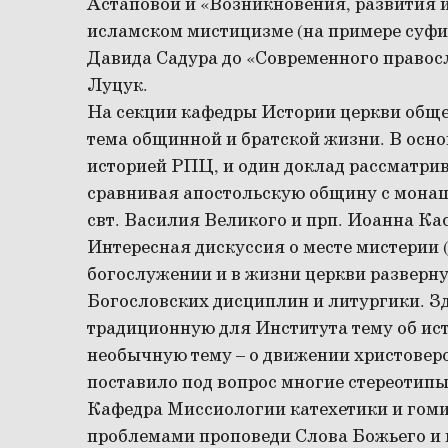
Астаповой и
«Возникновения, развития и
исламском мистицизме (на примере суфи
Давида Садура до
«Современного правос
Луцук.
На секции кафедры Истории церкви обще
тема общинной и братской жизни. В осн
историей РПЦ, и один доклад рассматрив
сравнивая апостольскую общину с мона
свт. Василия Великого и прп. Иоанна К
Интересная дискуссия о месте мистерии 
богослужении и в жизни церкви разверн
Богословских дисциплин и литургики. З
традиционную для Института тему об исто
необычную тему – о движении христоверо
поставило под вопрос многие стереотипы
Кафедра Миссиологии катехетики и гоми
проблемами проповеди Слова Божьего и 