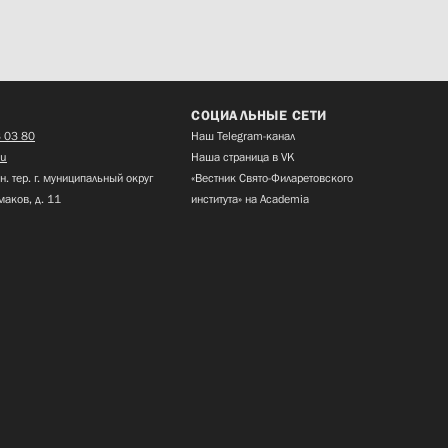
СОЦИАЛЬНЫЕ СЕТИ
 03 80
Наш Telegram-канал
ru
Наша страница в VK
н. тер. г. муниципальный округ
«Вестник Свято-Филаретовского
маков, д. 11
института» на Academia