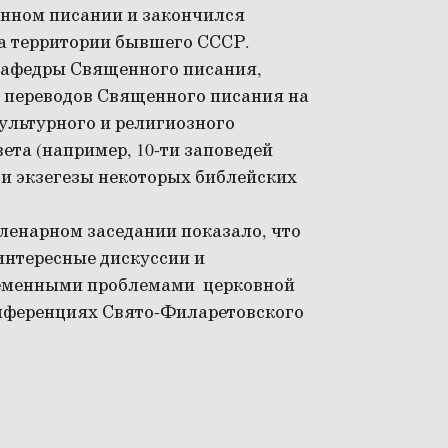
енном писании и закончился
а территории бывшего СССР.
 кафедры Священного писания,
я переводов Священного писания на
ультурного и религиозного
ета (например, 10-ти заповедей
ти экзегезы некоторых библейских
ленарном заседании показало, что
интересные дискуссии и
ременными проблемами церковной
онференциях Свято-Филаретовского