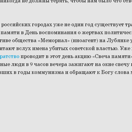
икогда не должны терять, чтобы нам было что отве
 российских городах уже не один год существует т
 памяти в День воспоминания о жертвах политичес
тиве общества «Мемориал» (иноагент) на Лубянке 
тают вслух имена убитых советской властью. Уже 
ратство
проводит в этот день акцию «Свеча памяти»
ные люди в 9 часов вечера зажигают на окне свечу 
вших в годы коммунизма и обращают к Богу слова