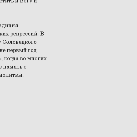
тить и Богу и
радиция
ких репрессий. В
у Соловецкого
не первый год
, когда во многих
в память о
 молитвы.