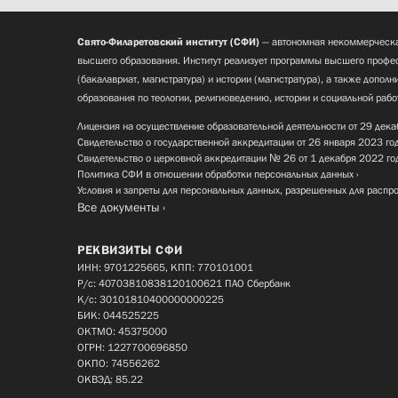
Свято-Филаретовский институт (СФИ)
— автономная некоммерческа
высшего образования. Институт реализует программы высшего профес
(бакалавриат, магистратура) и истории (магистратура), а также допол
образования по теологии, религиоведению, истории и социальной рабо
Лицензия на осуществление образовательной деятельности от 29 дека
Свидетельство о государственной аккредитации от 26 января 2023 го
Свидетельство о церковной аккредитации № 26 от 1 декабря 2022 го
Политика СФИ в отношении обработки персональных данных
Условия и запреты для персональных данных, разрешенных для распр
Все документы
РЕКВИЗИТЫ СФИ
ИНН: 9701225665, КПП: 770101001
Р/с: 40703810838120100621 ПАО Сбербанк
К/с: 30101810400000000225
БИК: 044525225
ОКТМО: 45375000
ОГРН: 1227700696850
ОКПО: 74556262
ОКВЭД: 85.22