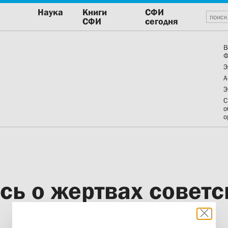
Наука
Книги
СФИ
СФИ
сегодня
В
Ф
Э
А
Э
С
о
о
сь о жертвах советс
30 октября 2012