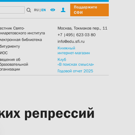
Поддержите
RU
|
EN
СФИ
естник Свято-
Москва, Токмаков пер., 11
иларетовского института
+7 |495| 623 03 80
лектронная библиотека
info@edu.sfi.ru
битуриенту
Книжный
ИОС
интернет-магазин
ведения об
Клуб
бразовательной
«В поисках смысла»
рганизации
Годовой отчет 2025
ких репрессий