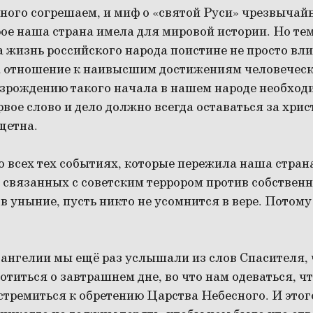
много согрешаем, и миф о «святой Руси» чрезвычай
рое наша страна имела для мировой истории. Но те
а жизнь российского народа поистине не просто вл
а отношение к наивысшим достижениям человеческо
озрождению такого начала в нашем народе необход
ервое слово и дело должно всегда оставаться за хри
щетна.
о всех тех событиях, которые пережила наша стран
о связанных с советским террором против собственн
 в уныние, пусть никто не усомнится в вере. Потом
ангелии мы ещё раз услышали из слов Спасителя, 
отиться о завтрашнем дне, во что нам одеваться, что
стремиться к обретению Царства Небесного. И это