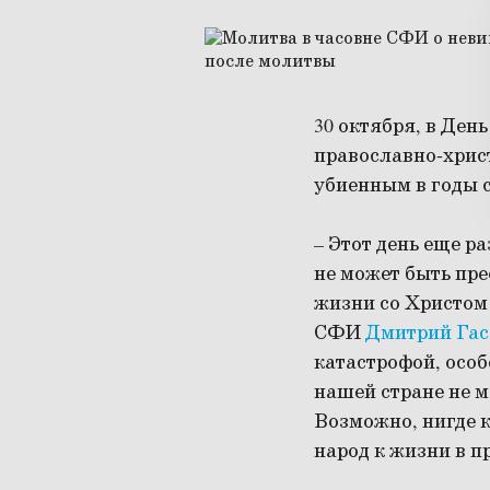
30 октября, в Ден
православно-хрис
убиенным в годы с
–
Этот день еще ра
не может быть пре
жизни со Христом 
СФИ
Дмитрий Гас
катастрофой, особ
нашей стране не м
Возможно, нигде к
народ к жизни в п