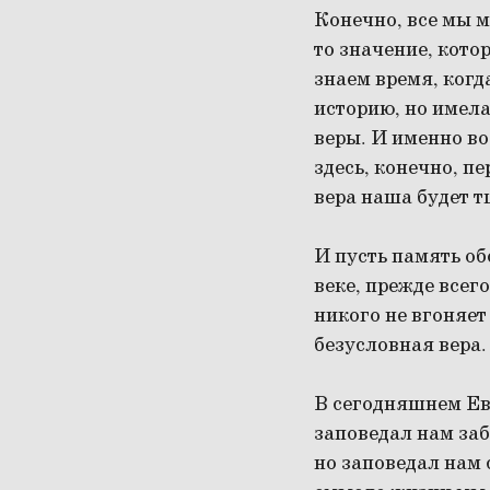
Конечно, все мы 
то значение, кото
знаем время, когд
историю, но имел
веры. И именно в
здесь, конечно, п
вера наша будет т
И пусть память об
веке, прежде всег
никого не вгоняет
безусловная вера.
В сегодняшнем Ев
заповедал нам заб
но заповедал нам 