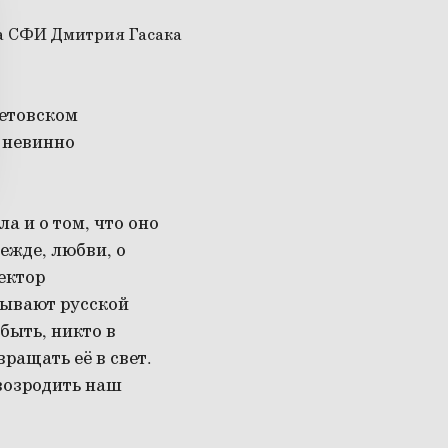
ретовском
 невинно
а и о том, что оно
ежде, любви, о
ектор
зывают русской
быть, никто в
ращать её в свет.
 возродить наш