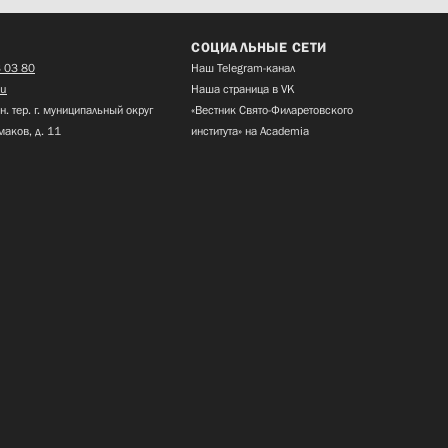
СОЦИАЛЬНЫЕ СЕТИ
 03 80
Наш Telegram-канал
ru
Наша страница в VK
н. тер. г. муниципальный округ
«Вестник Свято-Филаретовского
маков, д. 11
института» на Academia