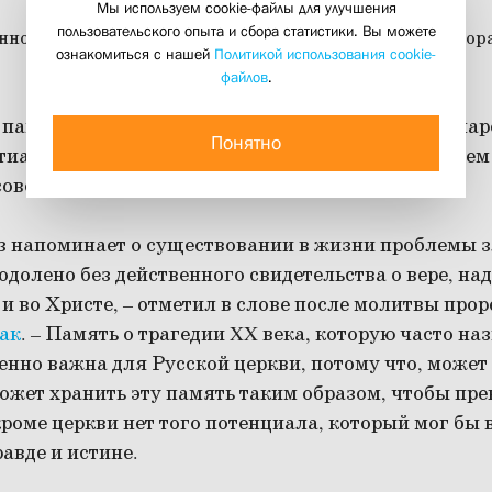
Мы используем cookie-файлы для улучшения
пользовательского опыта и сбора статистики. Вы можете
ознакомиться с нашей
Политикой использования cookie-
файлов
.
ь памяти жертв советских репрессий, в Свято-Фила
Понятно
тианском институте была совершена лития по всем
оветской власти.
з напоминает о существовании в жизни проблемы зл
одолено без действенного свидетельства о вере, над
и во Христе,
–
отметил в слове после молитвы прор
ак
.
–
Память о трагедии XX века, которую часто на
енно важна для Русской церкви, потому что, может 
ожет хранить эту память таким образом, чтобы прев
роме церкви нет того потенциала, который мог бы
равде и истине.