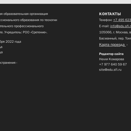
КОНТАКТЫ
я образовательная организация
сионального образования по теологии
Телефон:
+7 495 623
нительного профессионального
E-mail:
info@edu.sfi.
те. Учредитель: РОО «Сретение».
105066, г. Москва, в
Басманный, пер. Ток
бря 2022 года
Карта проезда
да
да
Редактор сайта
Нелля Комарова
остранения
+7 977 640 59 67
site@edu.sfi.ru