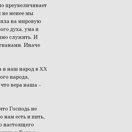
но преувеличивает
м не менее мы
ияла на мировую
го духа, ума и
имо служить. И
стианами. Иначе
а и наш народ в XX
ого народа,
у что вера наша
–
что Господь не
 нам есть и пить,
го настоящего