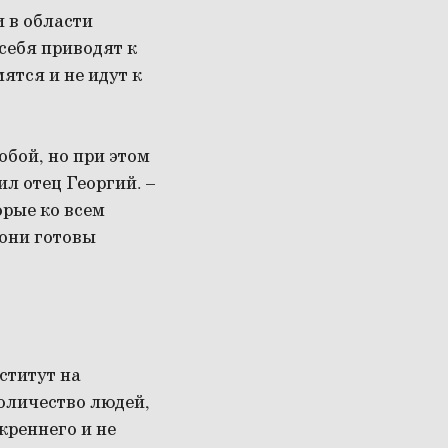
 в области
себя приводят к
ятся и не идут к
обой, но при этом
ил отец Георгий. –
орые ко всем
 они готовы
ститут на
оличество людей,
креннего и не