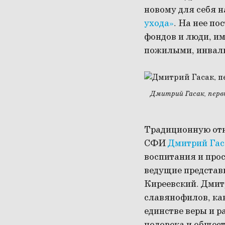
новому для себя 
ухода»
. На нее по
фондов и люди, и
пожилыми, инвал
Дмитрий Гасак, пер
Традиционную отк
СФИ
Дмитрий Гас
воспитания и про
ведущие представ
Киреевский. Дмит
славянофилов, как
единстве веры и р