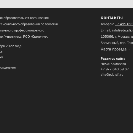
КОНТАКТЫ
я образовательная организация
сионального образования по теологии
Телефон:
+7 495 623
нительного профессионального
E-mail:
info@edu.sfi.
те. Учредитель: РОО «Сретение».
105066, г. Москва, в
Басманный, пер. Ток
бря 2022 года
Карта проезда
да
да
Редактор сайта
Нелля Комарова
остранения
+7 977 640 59 67
site@edu.sfi.ru