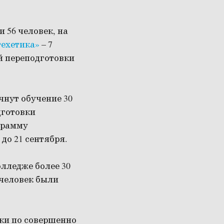
 56 человек, на
техетика»
– 7
й переподготовки
нут обучение 30
дготовки
грамму
 до 21 сентября.
лледже более 30
 человек были
ки по совершенно