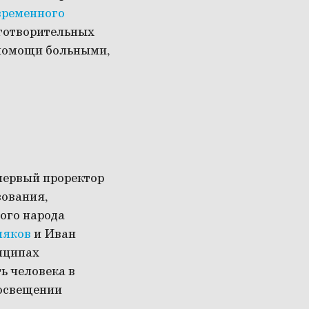
временного
аготворительных
 помощи больными,
первый проректор
зования,
ого народа
мяков
и Иван
нципах
ь человека в
росвещении