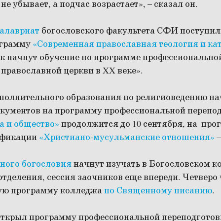
не убывает, а подчас возрастает», – сказал он.
алавриат
богословского факультета СФИ поступили
ограмму
«Современная православная теология и ка
век начнут обучение по программе профессионально
православной церкви в XX веке».
полнительного образования по религиоведению нач
окументов на программу профессиональной перепо
а и общество»
продолжится до 10 сентября, на про
ификации
«Христиано-мусульманские отношения»
–
ного богословия
начнут изучать в Богословском ко
отделения, сессия заочников еще впереди. Четверо
ую программу колледжа
по Священному писанию
.
открыл программу профессиональной переподготов