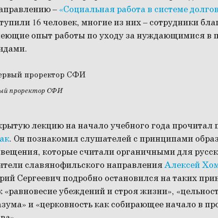
направлению –
«Социальная работа в системе долго
ступили 16 человек, многие из них – сотрудники бл
меющие опыт работы по уходу за нуждающимися в
идами.
вый проректор СФИ
рытую лекцию на начало учебного года прочитал 
ак
. Он познакомил слушателей с принципами обра
свещения, которые считали органичными для русск
ители славянофильского направления
Алексей Хо
рий Сергеевич подробно остановился на таких при
 «равновесие убеждений и строя жизни», «цельност
азума» и «церковность как собирающее начало в п