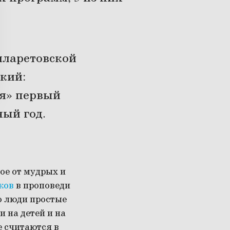
иларетовской
кий:
ия» первый
ый год.
ое от мудрых и
ков
в проповеди
о люди простые
 на детей и на
е считаются в