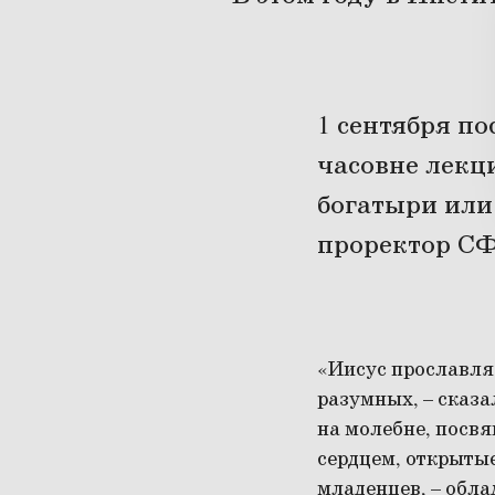
1 сентября п
часовне лекц
богатыри или
проректор СФ
«Иисус прославля
разумных, – сказ
на молебне, посвя
сердцем, открытые
младенцев, – обла