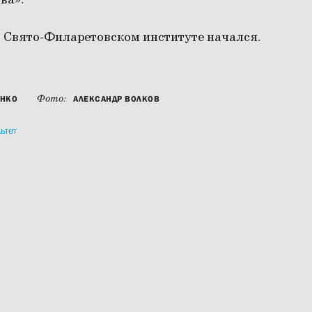
ва».
в Свято-Филаретовском институте начался.
Фото:
ЕНКО
АЛЕКСАНДР ВОЛКОВ
ьтет