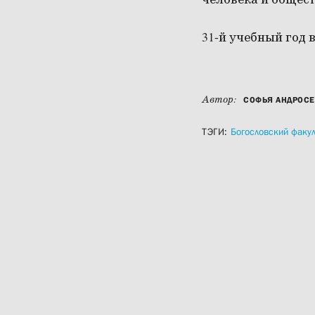
человека и общест
31-й учебный год 
Автор:
СОФЬЯ АНДРОС
ТЭГИ:
Богословский факул