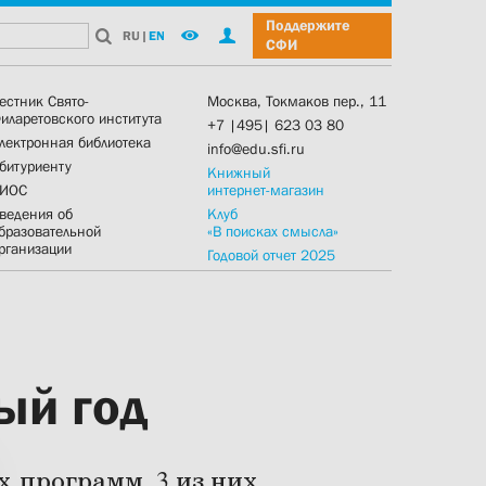
Поддержите
RU
|
EN
СФИ
естник Свято-
Москва, Токмаков пер., 11
иларетовского института
+7 |495| 623 03 80
лектронная библиотека
info@edu.sfi.ru
битуриенту
Книжный
ИОС
интернет-магазин
ведения об
Клуб
бразовательной
«В поисках смысла»
рганизации
Годовой отчет 2025
ый год
х программ, 3 из них