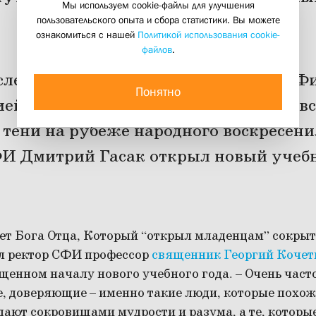
Мы используем cookie-файлы для улучшения
новые
пользовательского опыта и сбора статистики. Вы можете
ознакомиться с нашей
Политикой использования cookie-
02 сентября 2018
файлов
.
осле традиционного молебна в Свято-Ф
Понятно
ией «Алексей Хомяков и Иван Киреевс
 тени на рубеже народного воскресен
И Дмитрий Гасак открыл новый учебн
ет Бога Отца, Который “открыл младенцам” сокрыт
ал ректор СФИ профессор
священник Георгий Кочет
щенном началу нового учебного года. – Очень част
, доверяющие – именно такие люди, которые похожи
дают сокровищами мудрости и разума, а те, которы