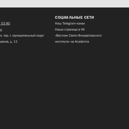
СОЦИАЛЬНЫЕ СЕТИ
 03 80
Наш Telegram-канал
ru
Наша страница в VK
н. тер. г. муниципальный округ
«Вестник Свято-Филаретовского
маков, д. 11
института» на Academia