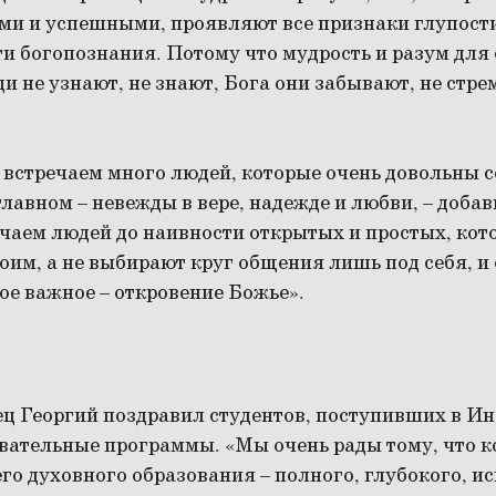
ми и успешными, проявляют все признаки глупости
ти богопознания. Потому что мудрость и разум для 
и не узнают, не знают, Бога они забывают, не стрем
встречаем много людей, которые очень довольны с
лавном – невежды в вере, надежде и любви, – добав
чаем людей до наивности открытых и простых, кот
воим, а не выбирают круг общения лишь под себя, и
ое важное – откровение Божье».
ц Георгий поздравил студентов, поступивших в Ин
вательные программы. «Мы очень рады тому, что к
 духовного образования – полного, глубокого, ис