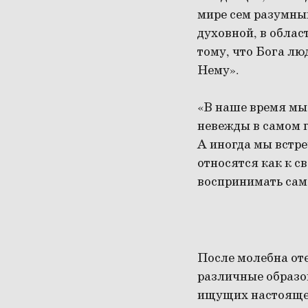
мире сем разумны
духовной, в облас
тому, что Бога люд
Нему».
«В наше время мы 
невежды в самом г
А иногда мы встре
относятся как к с
воспринимать сам
После молебна оте
различные образо
ищущих настоящего