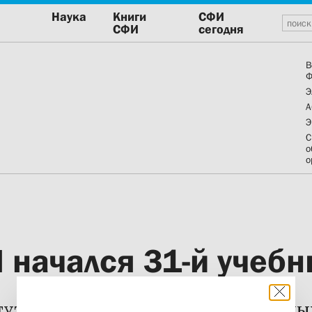
Наука
Книги
СФИ
СФИ
сегодня
В
Ф
Э
А
Э
С
о
о
 начался 31-й учебн
туте будет работать 11 образовательны