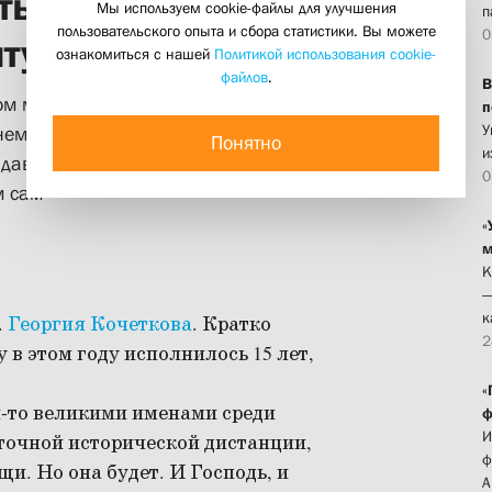
тых дверей Свято-
Мы используем cookie-файлы для улучшения
п
пользовательского опыта и сбора статистики. Вы можете
0
тута
ознакомиться с нашей
Политикой использования cookie-
файлов
.
В
м мире, хочет не испытывать
п
У
нему кто-то обращается, когда жизнь
Понятно
и
 давать правильные ответы. Он хочет
0
м сам"
«
м
К
—
к
.
Георгия Кочеткова
. Кратко
2
в этом году исполнилось 15 лет,
«
-то великими именами среди
ф
И
точной исторической дистанции,
ф
щи. Но она будет. И Господь, и
А