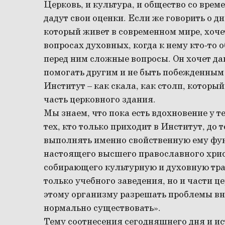
Церковь, и культура, и общество со врем
дадут свои оценки. Если же говорить о д
который живет в современном мире, хоче
вопросах духовных, когда к нему кто-то 
перед ним сложные вопросы. Он хочет да
помогать другим и не быть побежденным 
Институт – как скала, как столп, которы
часть церковного здания.
Мы знаем, что пока есть вдохновение у тех
тех, кто только приходит в Институт, до 
выполнять именно свойственную ему фун
настоящего высшего православного хрис
собирающего культурную и духовную трад
только учебного заведения, но и части 
этому организму разрешать проблемы вне
нормально существовать».
Тему соотнесения сегодняшнего дня и и