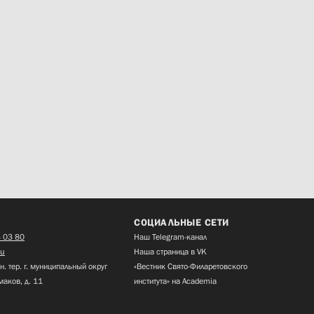
СОЦИАЛЬНЫЕ СЕТИ
 03 80
Наш Telegram-канал
ru
Наша страница в VK
н. тер. г. муниципальный округ
«Вестник Свято-Филаретовского
маков, д. 11
института» на Academia