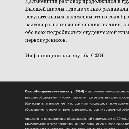
Дальнейший разговор продолжился в гру
Высшей школы , где не только раздавали
вступительным экзаменам этого года бр
разговор о возможной специализации, о 
обо всех подробностях студенческой жи
первокурсников.
Информационная служба СФИ
Свято-Филаретовский институт (СФИ)
— автономная некоммерческа
высшего образования. Институт реализует программы высшего профес
(бакалавриат, магистратура) и истории (магистратура), а также допол
образования по теологии, религиоведению, истории и социальной рабо
Лицензия на осуществление образовательной деятельности от 29 дека
Свидетельство о государственной аккредитации от 26 января 2023 го