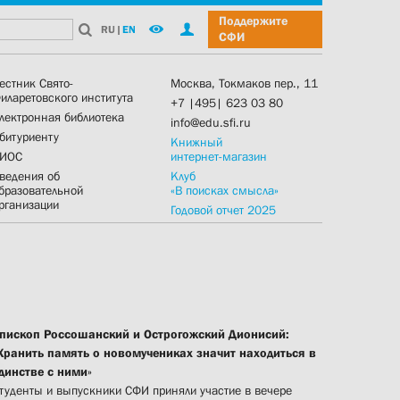
Поддержите
RU
|
EN
СФИ
естник Свято-
Москва, Токмаков пер., 11
иларетовского института
+7 |495| 623 03 80
лектронная библиотека
info@edu.sfi.ru
битуриенту
Книжный
ИОС
интернет-магазин
ведения об
Клуб
бразовательной
«В поисках смысла»
рганизации
Годовой отчет 2025
пископ Россошанский и Острогожский Дионисий:
Хранить память о новомучениках значит находиться в
динстве с ними»
туденты и выпускники СФИ приняли участие в вечере