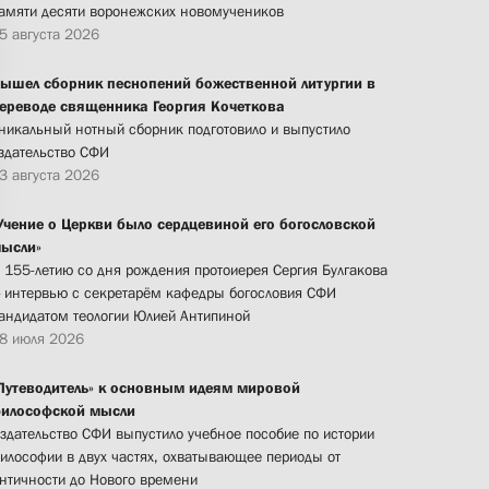
амяти десяти воронежских новомучеников
5 августа 2026
ышел сборник песнопений божественной литургии в
ереводе священника Георгия Кочеткова
никальный нотный сборник подготовило и выпустило
здательство СФИ
3 августа 2026
Учение о Церкви было сердцевиной его богословской
ысли»
 155-летию со дня рождения протоиерея Сергия Булгакова
 интервью с секретарём кафедры богословия СФИ
андидатом теологии Юлией Антипиной
8 июля 2026
Путеводитель» к основным идеям мировой
илософской мысли
здательство СФИ выпустило учебное пособие по истории
илософии в двух частях, охватывающее периоды от
нтичности до Нового времени