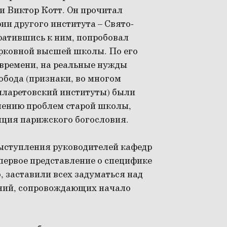
и Виктор Котт. Он прочитал
и другого института – Свято-
братившись к ним, попробовал
рковной высшей школы. По его
 времени, на реальные нужды
обода (признаки, во многом
иларетовский институты) были
шению проблем старой школы,
иция парижского богословия.
ыступления руководителей кафедр
первое представление о специфике
о, заставили всех задуматься над
ений, сопровождающих начало