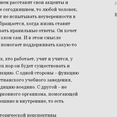
енем расставят свои акценты и
2
не сегодняшнем, то любой человек,
В
т не испытывать неуверенности в
обращается, когда жизнь ставит
вать правильные ответы. Он хочет
злом сам. И в этом смысле
й помогает поддерживать какую-то
, кто работает, учит и учится, у
тех пор он будет существовать и
кцию. С одной стороны – функцию
тианского учебного заведения,
ицию воедино. С другой – не
церковного организма, помогающей
шние и внутренние, то есть
сторической перспективы