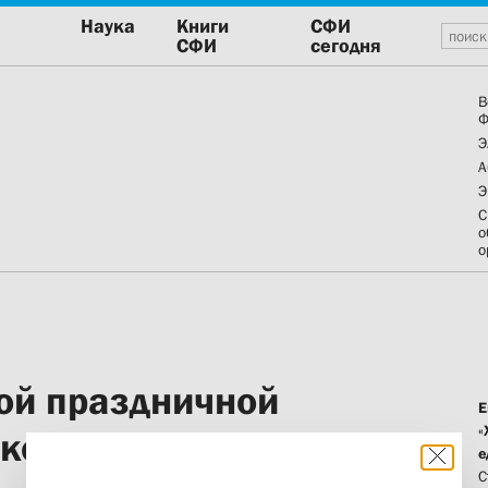
Наука
Книги
СФИ
СФИ
сегодня
В
Ф
Э
А
Э
С
о
о
ой праздничной
Е
«
кого братства
е
С