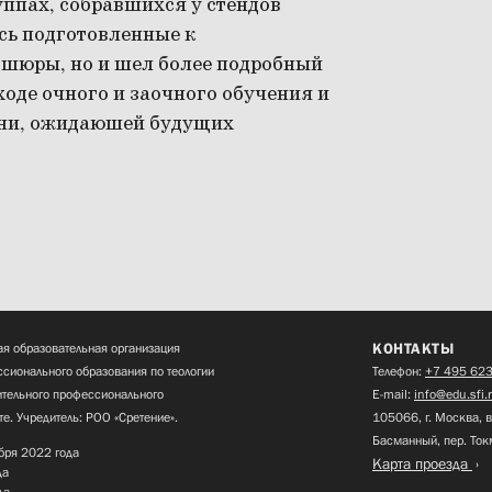
ппах, собравшихся у стендов
сь подготовленные к
ошюры, но и шел более подробный
ходе очного и заочного обучения и
зни, ожидаюшей будущих
КОНТАКТЫ
я образовательная организация
сионального образования по теологии
Телефон:
+7 495 623
нительного профессионального
E-mail:
info@edu.sfi.
те. Учредитель: РОО «Сретение».
105066, г. Москва, в
Басманный, пер. Ток
бря 2022 года
Карта проезда
да