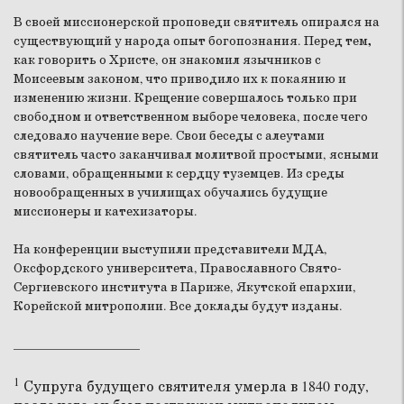
В своей миссионерской проповеди святитель опирался на
существующий у народа опыт богопознания. Перед тем
,
как говорить о Христе, он знакомил язычников с
Моисеевым законом, что приводило их к покаянию и
изменению жизни. Крещение совершалось только при
свободном и ответственном выборе человека, после чего
следовало научение вере. Свои беседы с алеутами
святитель часто заканчивал молитвой простыми, ясными
словами, обращенными к сердцу туземцев. Из среды
новообращенных в училищах обучались будущие
миссионеры и катехизаторы.
На конференции выступили представители МДА,
Оксфордского университета, Православного Свято-
Сергиевского института в Париже, Якутской епархии,
Корейской митрополии. Все доклады будут изданы.
____________________
1
Супруга будущего святителя умерла в 1840 году,