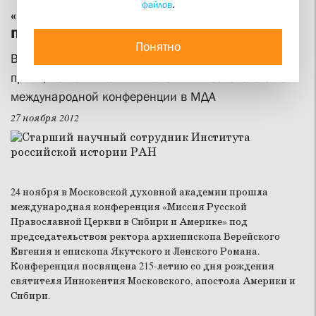
файлов
.
«В основе его миссии был личный
пример жизни по Евангелию»
Понятно
Выпускник СФИ рассказал о миссионерских
принципах святителя Иннокентия Московского на
международной конференции в МДА
27 ноября 2012
24 ноября в Московской духовной академии прошла
международная конференция «Миссия Русской
Православной Церкви в Сибири и Америке» под
председательством ректора архиепископа Верейского
Евгения и епископа Якутского и Ленского Романа.
Конференция посвящена 215-летию со дня рождения
святителя Иннокентия Московского, апостола Америки и
Сибири.