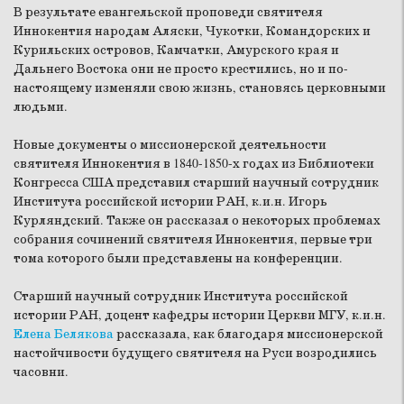
В результате евангельской проповеди святителя
Иннокентия народам Аляски, Чукотки, Командорских и
Курильских островов, Камчатки, Амурского края и
Дальнего Востока они не просто крестились, но и по-
настоящему изменяли свою жизнь, становясь церковными
людьми.
Новые документы о миссионерской деятельности
святителя Иннокентия в 1840-1850-х годах из Библиотеки
Конгресса США представил старший научный сотрудник
Института российской истории РАН, к.и.н. Игорь
Курляндский. Также он рассказал о некоторых проблемах
собрания сочинений святителя Иннокентия, первые три
тома которого были представлены на конференции.
Старший научный сотрудник Института российской
истории РАН, доцент кафедры истории Церкви МГУ, к.и.н.
Елена Белякова
рассказала, как благодаря миссионерской
настойчивости будущего святителя на Руси возродились
часовни.