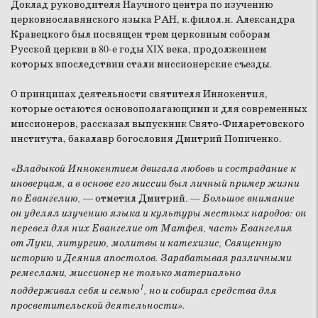
Доклад руководителя Научного центра по изучению
церковнославянского языка РАН, к.филол.н. Александра
Кравецкого был посвящен трем церковным соборам
Русской церкви в 80-е годы XIX века, продолжением
которых впоследствии стали миссионерские съезды.
О принципах деятельности святителя Иннокентия,
которые остаются основополагающими и для современных
миссионеров, рассказал выпускник Свято-Филаретовского
института, бакалавр богословия Дмитрий Попиченко.
«Владыкой Иннокентием двигала любовь и сострадание к
иноверцам, а в основе его миссии был личный пример жизни
по Евангелию,
— отметил Дмитрий. —
Большое внимание
он уделял изучению языка и культуры местных народов: он
перевел для них Евангелие от Матфея, часть Евангелия
от Луки, литургию, молитвы и катехизис, Священную
историю и Деяния апостолов. Зарабатывая различными
ремеслами, миссионер не только материально
1
поддерживал себя и семью
, но и собирал средства для
просветительской деятельности».