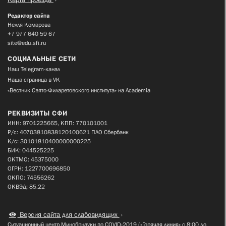
Редактор сайта
Нелля Комарова
+7 977 640 59 67
site@edu.sfi.ru
СОЦИАЛЬНЫЕ СЕТИ
Наш Telegram-канал
Наша страница в VK
«Вестник Свято-Филаретовского института» на Academia
РЕКВИЗИТЫ СФИ
ИНН: 9701225665, КПП: 770101001
Р/с: 40703810838120100621 ПАО Сбербанк
К/с: 30101810400000000225
БИК: 044525225
ОКТМО: 45375000
ОГРН: 1227700696850
ОКПО: 74556262
ОКВЭД: 85.22
Версия сайта для слабовидящих
Ситуационный центр Минобрнауки по COVID-2019 («Горячая линия» с 8:00 до