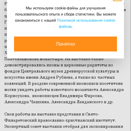
Рождественским образовательным чтениям. В экспозиции
Мы используем cookie-файлы для улучшения
были представлены лучшие работы иконописцев, мастеров
пользовательского опыта и сбора статистики. Вы можете
церковных ремесел, художников и скульпторов из России,
ознакомиться с нашей
Политикой использования cookie-
Греции, Канады и других стран, сохраняющих
файлов
.
православные традиции. Отдельный раздел выставки был
посвящен духовным связям России и Афона. Наряду с
работами афонских монахов–иконописцев, впервые были
Понятно
представлены уникальные фотографии второй половины
XIX века из архива Русского на Афоне Свято-
Пантелеимонова монастыря. На выставке также
демонстрировались иконы и церковные раритеты из
фондов Центрального музея древнерусской культуры и
искусства имени Андрея Рублева, а также из частных
коллекций. В разделе современной иконописи посетители
могли увидеть работы известного мозаичиста Александра
Корноухова, иконописцев Владимира Фирсова,
Александра Чашкина, Александра Лавданского и др.
Свои работы на выставке представил и Свято-
Филаретовский православно-христианский институт.
Экспертный совет выставки отобрал для экспонирования