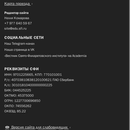
Карта проезда
Редактор сайта
Нелля Комарова
+7 977 640 59 67
site@edu.sfi.ru
СОЦИАЛЬНЫЕ СЕТИ
Наш Telegram-канал
Наша страница в VK
«Вестник Свято-Филаретовского института» на Academia
РЕКВИЗИТЫ СФИ
ИНН: 9701225665, КПП: 770101001
Р/с: 40703810838120100621 ПАО Сбербанк
К/с: 30101810400000000225
БИК: 044525225
ОКТМО: 45375000
ОГРН: 1227700696850
ОКПО: 74556262
ОКВЭД: 85.22
Версия сайта для слабовидящих