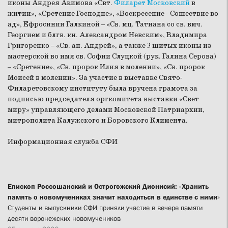
иконы Андрея Акимова «Свт.
Филарет Московский
в
житии», «Сретение Господне», «Воскресение - Сошествие во
ад», Ефросинии Галкиной – «Св. мц. Татиана со св. вмч.
Георгием и блгв. кн. Александром Невским», Владимира
Григоренко – «Св. ап. Андрей», а также 3 шитых иконы из
мастерской во имя св. Софии Слуцкой (рук. Галина Серова)
– «Сретение», «Св. пророк Илия в молении», «Св. пророк
Моисей в молении». За участие в выставке Свято-
Филаретовскому институту была вручена грамота за
подписью председателя оргкомитета выставки «Свет
миру» управляющего делами Московской Патриархии,
митрополита Калужского и Боровского Климента.
Информационная служба СФИ
Епископ Россошанский и Острогожский Дионисий: «Хранить
память о новомучениках значит находиться в единстве с ними»
Студенты и выпускники СФИ приняли участие в вечере памяти
десяти воронежских новомучеников