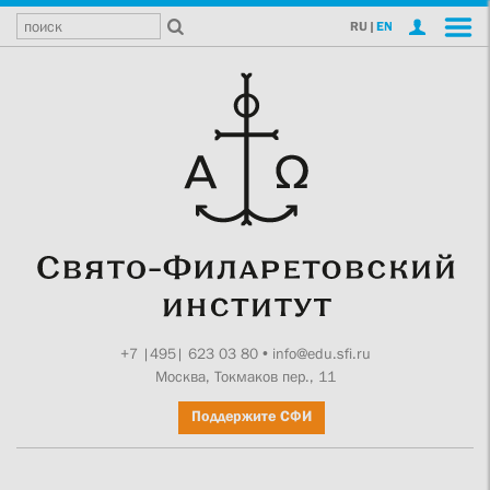
RU
|
EN
+7 |495| 623 03 80
•
info@edu.sfi.ru
Москва, Токмаков пер., 11
Поддержите СФИ