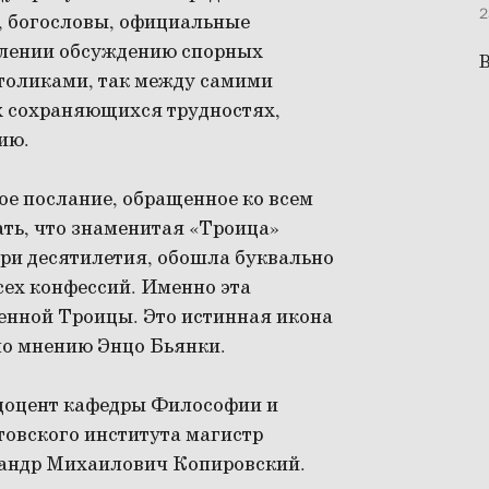
2
, богословы, официальные
емлении обсуждению спорных
В
толиками, так между самими
х сохраняющихся трудностях,
ию.
кое послание, обращенное ко всем
ть, что знаменитая «Троица»
три десятилетия, обошла буквально
сех конфессий. Именно эта
енной Троицы. Это истинная икона
по мнению Энцо Бьянки.
 доцент кафедры Философии и
овского института магистр
сандр Михаилович Копировский.