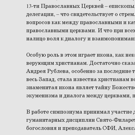
13-ти Православных Церквей – епископы
делегации, – что свидетельствует о стр
вопросов как между православными и ка
православными церквами. И что при все
налицо воля к диалогу и взаимопониман
Особую роль в этом играет икона, как не
верующим христианам. Достаточно сказа
Андрея Рублева, особенно за последние 
весь Запад, стала известна христианам в
знаменитая икона являет тайну Божеств
экуменизма и диалога между церквами, 
В работе симпозиума принимал участие
гуманитарных дисциплин Свято-Филарет
богословия и преподаватель СФИ, Алек