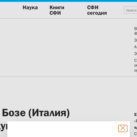
Наука
Книги
СФИ
СФИ
сегодня
В
Ф
Э
А
Э
С
о
о
 Бозе (Италия)
Е
«
куменический
е
С