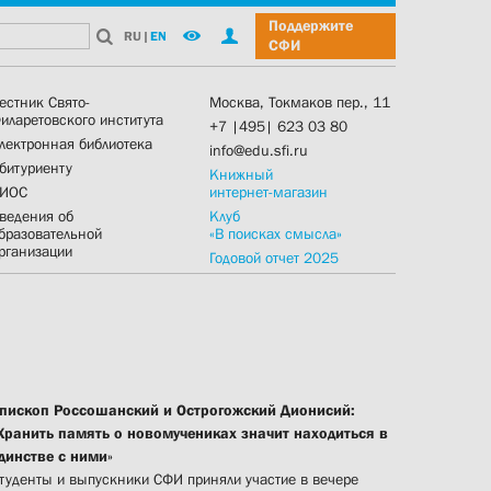
Поддержите
RU
|
EN
СФИ
естник Свято-
Москва, Токмаков пер., 11
иларетовского института
+7 |495| 623 03 80
лектронная библиотека
info@edu.sfi.ru
битуриенту
Книжный
ИОС
интернет-магазин
ведения об
Клуб
бразовательной
«В поисках смысла»
рганизации
Годовой отчет 2025
пископ Россошанский и Острогожский Дионисий:
Хранить память о новомучениках значит находиться в
динстве с ними»
туденты и выпускники СФИ приняли участие в вечере