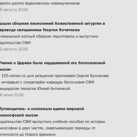
амяти десяти воронежских новомучеников
5 августа 2026
ышел сборник песнопений божественной литургии в
ереводе священника Георгия Кочеткова
никальный нотный сборник подготовило и выпустило
здательство СФИ
3 августа 2026
Учение о Церкви было сердцевиной его богословской
ысли»
 155-летию со дня рождения протоиерея Сергия Булгакова
 интервью с секретарём кафедры богословия СФИ
андидатом теологии Юлией Антипиной
8 июля 2026
Путеводитель» к основным идеям мировой
илософской мысли
здательство СФИ выпустило учебное пособие по истории
илософии в двух частях, охватывающее периоды от
нтичности до Нового времени