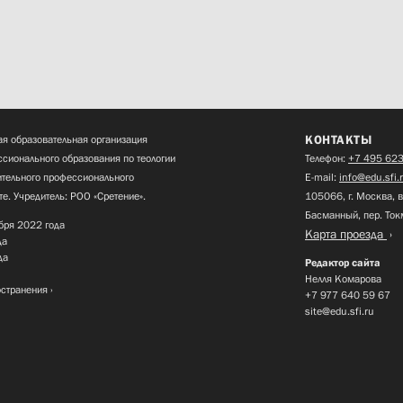
КОНТАКТЫ
я образовательная организация
сионального образования по теологии
Телефон:
+7 495 623
нительного профессионального
E-mail:
info@edu.sfi.
те. Учредитель: РОО «Сретение».
105066, г. Москва, в
Басманный, пер. Ток
бря 2022 года
Карта проезда
да
да
Редактор сайта
Нелля Комарова
остранения
+7 977 640 59 67
site@edu.sfi.ru