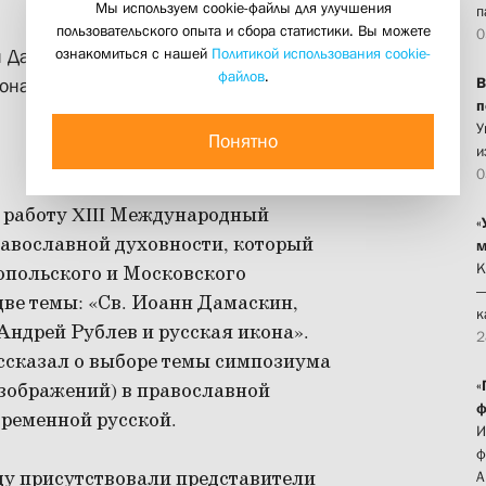
Мы используем cookie-файлы для улучшения
п
пользовательского опыта и сбора статистики. Вы можете
0
ознакомиться с нашей
Политикой использования cookie-
н Дамаскин, Отец Церкви у истоков
файлов
.
В
кона»
п
У
Понятно
и
0
л работу XIII Международный
«
авославной духовности, который
м
К
опольского и Московского
—
две темы:
«Св. Иоанн Дамаскин,
к
Андрей Рублев и русская икона».
2
ссказал о выборе темы симпозиума
«
изображений) в православной
ф
овременной русской.
И
ф
оду присутствовали представители
А