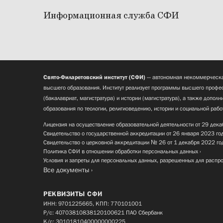
Информационная служба СФИ
Свято-Филаретовский институт (СФИ)
— автономная некоммерческа
высшего образования. Институт реализует программы высшего профес
(бакалавриат, магистратура) и истории (магистратура), а также допол
образования по теологии, религиоведению, истории и социальной рабо
Лицензия на осуществление образовательной деятельности от 29 дека
Свидетельство о государственной аккредитации от 26 января 2023 го
Свидетельство о церковной аккредитации № 26 от 1 декабря 2022 го
Политика СФИ в отношении обработки персональных данных
Условия и запреты для персональных данных, разрешенных для распр
Все документы
РЕКВИЗИТЫ СФИ
ИНН: 9701225665, КПП: 770101001
Р/с: 40703810838120100621 ПАО Сбербанк
К/с: 30101810400000000225