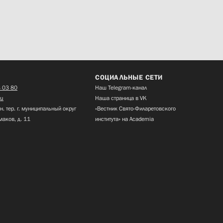
СОЦИАЛЬНЫЕ СЕТИ
 03 80
Наш Telegram-канал
ru
Наша страница в VK
н. тер. г. муниципальный округ
«Вестник Свято-Филаретовского
маков, д. 11
института» на Academia