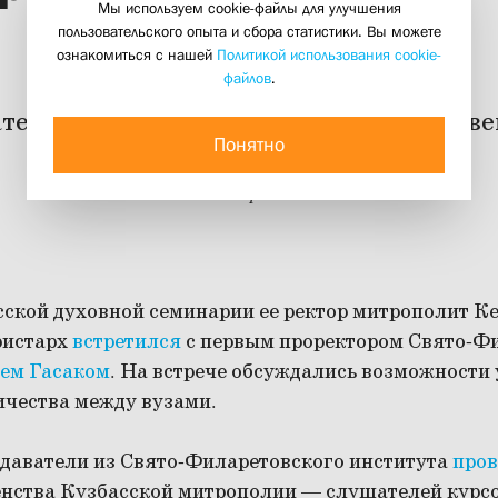
Мы используем cookie-файлы для улучшения
сотрудничества
пользовательского опыта и сбора статистики. Вы можете
ознакомиться с нашей
Политикой использования cookie-
файлов
.
тели СФИ провели лекции для духове
Понятно
митрополии
29 ноября 2023
сской духовной семинарии ее ректор митрополит К
ристарх
встретился
с первым проректором Свято-Ф
ем Гасаком
. На встрече обсуждались возможности 
ичества между вузами.
одаватели из Свято-Филаретовского института
про
енства Кузбасской митрополии — слушателей кур