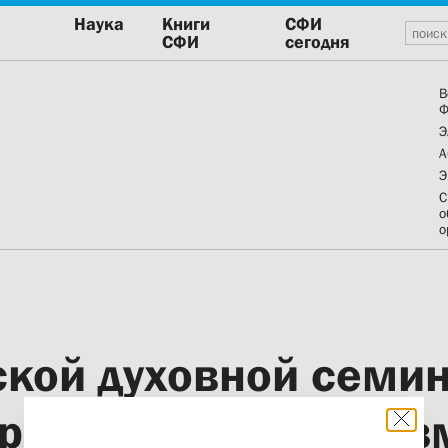
Наука
Книги
СФИ
СФИ
сегодня
В
Ф
Э
А
Э
С
о
о
ской духовной семи
р СФИ обсудили во