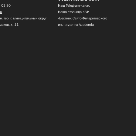
 03 80
Наш Telegram-канал
ru
Наша страница в VK
н. тер. г. муниципальный округ
«Вестник Свято-Филаретовского
маков, д. 11
института» на Academia