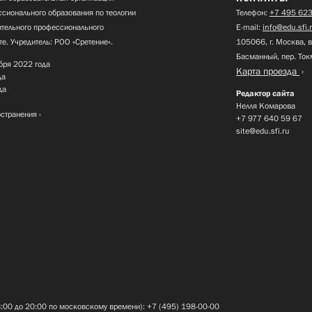
сионального образования по теологии
Телефон:
+7 495 623
нительного профессионального
E-mail:
info@edu.sfi.
те. Учредитель: РОО «Сретение».
105066, г. Москва, в
Басманный, пер. Ток
бря 2022 года
Карта проезда
да
да
Редактор сайта
Нелля Комарова
остранения
+7 977 640 59 67
site@edu.sfi.ru
8:00 до 20:00 по московскому времени): +7 (495) 198-00-00