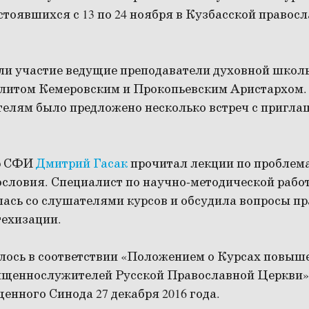
тоявшихся с 13 по 24 ноября в Кузбасской правос
ли участие ведущие преподаватели духовной школы
литом Кемеровским и Прокопьевским Аристархом.
елям было предложено несколько встреч с пригл
р СФИ
Дмитрий Гасак
прочитал лекции по проблем
ословия. Специалист по научно-методической раб
лась со слушателями курсов и обсудила вопросы п
техизации.
лось в соответствии «Положением о Курсах повыш
ященнослужителей Русской Православной Церкви»
енного Синода 27 декабря 2016 года.