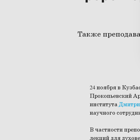
Также преподава
24 ноября в Кузба
Прокопьевский А
института
Дмитри
научного сотрудн
В частности преп
лекций для духов