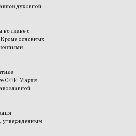
лавной духовной
 во главе с
 Кроме основных
ашенными
атике
оте СФИ Мария
равославной
ения
, утвержденным