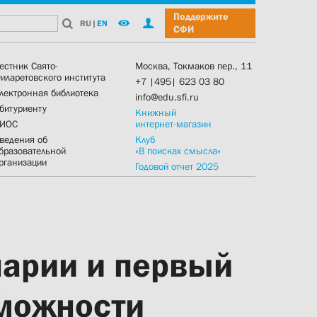
Поддержите
RU
|
EN
СФИ
естник Свято-
Москва, Токмаков пер., 11
иларетовского института
+7 |495| 623 03 80
лектронная библиотека
info@edu.sfi.ru
битуриенту
Книжный
ИОС
интернет-магазин
ведения об
Клуб
бразовательной
«В поисках смысла»
рганизации
Годовой отчет 2025
нарии и первый
зможности