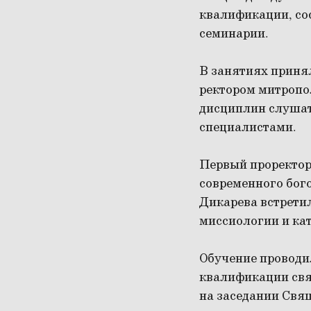
квалификации, сос
семинарии.
В занятиях приня
ректором митропо
дисциплин слушат
специалистами.
Первый проректо
современного бог
Дикарева встрети
миссиологии и ка
Обучение проводи
квалификации св
на заседании Свящ