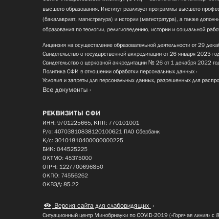
высшего образования. Институт реализует программы высшего профес
(бакалавриат, магистратура) и истории (магистратура), а также допол
образования по теологии, религиоведению, истории и социальной рабо
Лицензия на осуществление образовательной деятельности от 29 дека
Свидетельство о государственной аккредитации от 26 января 2023 го
Свидетельство о церковной аккредитации № 26 от 1 декабря 2022 го
Политика СФИ в отношении обработки персональных данных
Условия и запреты для персональных данных, разрешенных для распр
Все документы
РЕКВИЗИТЫ СФИ
ИНН: 9701225665, КПП: 770101001
Р/с: 40703810838120100621 ПАО Сбербанк
К/с: 30101810400000000225
БИК: 044525225
ОКТМО: 45375000
ОГРН: 1227700696850
ОКПО: 74556262
ОКВЭД: 85.22
Версия сайта для слабовидящих
Ситуационный центр Минобрнауки по COVID-2019 («Горячая линия» с 