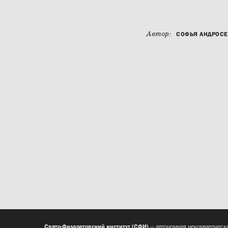
Автор:
СОФЬЯ АНДРОС
Свято-Филаретовский институт (СФИ)
— автономная некоммерческа