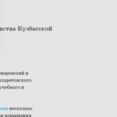
нства Кузбасской
емеровский и
иларетовского
учебного и
вели
несколько
сов повышения