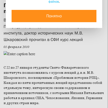
файлов
.
Проблемы истории Русской
православной церкви
Понятно
Ведущий сотрудник государственного архива Санкт-
Петербурга, преподаватель Свято-Филаретовского
института, доктор исторических наук М.В.
Шкаровский прочитал в СФИ курс лекций
01 февраля 2010
С 22 по 27 января студенты Свято-Филаретовского
института познакомились с курсом лекций д.и.н. М.В.
Шкаровского, посвященным «Проблемам истории РПЦ».
Каждая из пяти прочитанных лекций представляла собой
отдельную тему, интересную своим содержанием и
привлечением источников, с которыми Михаил Витальевич
работал в архивах США, Чехословакии, Японии, Германии
и других стран мира.