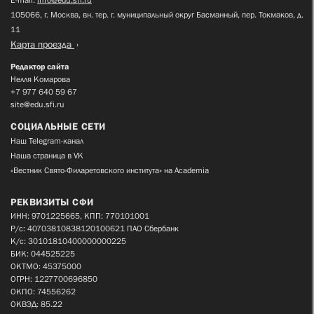
105066, г. Москва, вн. тер. г. муниципальный округ Басманный, пер. Токмаков, д.
11
Карта проезда
Редактор сайта
Нелля Комарова
+7 977 640 59 67
site@edu.sfi.ru
СОЦИАЛЬНЫЕ СЕТИ
Наш Telegram-канал
Наша страница в VK
«Вестник Свято-Филаретовского института» на Academia
РЕКВИЗИТЫ СФИ
ИНН: 9701225665, КПП: 770101001
Р/с: 40703810838120100621 ПАО Сбербанк
К/с: 30101810400000000225
БИК: 044525225
ОКТМО: 45375000
ОГРН: 1227700696850
ОКПО: 74556262
ОКВЭД: 85.22