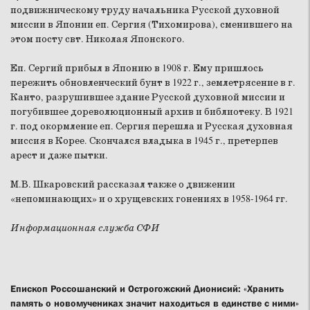
подвижническому труду начальника Русской духовной
миссии в Японии еп. Сергия (Тихомирова), сменившего на
этом посту свт. Николая Японского.
Еп. Сергий прибыл в Японию в 1908 г. Ему пришлось
пережить обновленческий бунт в 1922 г., землетрясение в г.
Канто, разрушившее здание Русской духовной миссии и
погубившее дореволюционный архив и библиотеку. В 1921
г. под окормление еп. Сергия перешла и Русская духовная
миссия в Корее. Скончался владыка в 1945 г., претерпев
арест и даже пытки.
М.В. Шкаровский рассказал также о движении
«непоминающих» и о хрущевских гонениях в 1958-1964 гг.
Информационная служба СФИ
Епископ Россошанский и Острогожский Дионисий: «Хранить
память о новомучениках значит находиться в единстве с ними»