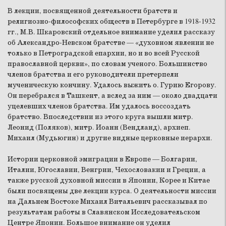
В лекции, посвященной деятельности братств и
религиозно-философских обществ в Петербурге в 1918-1932
гг., М.В. Шкаровский отдельное внимание уделил рассказу
об Александро-Невском братстве — «духовном явлении не
только в Петроградской епархии, но и во всей Русской
православной церкви», по словам ученого. Большинство
членов братства и его руководители претерпели
мученическую кончину. Удалось выжить о. Гурию Егорову.
Он перебрался в Ташкент, а вслед за ним — около двадцати
уцелевших членов братства. Им удалось воссоздать
братство. Впоследствии из этого круга вышли митр.
Леонид (Поляков), митр. Иоанн (Вендланд), архиеп.
Михаил (Мудьюгин) и другие видные церковные иерархи.
Истории церковной эмиграции в Европе — Болгарии,
Италии, Югославии, Венгрии, Чехословакии и Греции, а
также русской духовной миссии в Японии, Корее и Китае
были посвящены две лекции курса. О деятельности миссии
на Дальнем Востоке Михаил Витальевич рассказывал по
результатам работы в Славянском Исследовательском
Центре Японии. Большое внимание он уделил