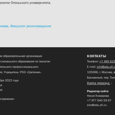
ологии Опольского университета.
лиева,
Факультет религиоведения
КОНТАКТЫ
я образовательная организация
сионального образования по теологии
Телефон:
+7 495 623
нительного профессионального
E-mail:
info@edu.sfi.
те. Учредитель: РОО «Сретение».
105066, г. Москва, в
Басманный, пер. Ток
бря 2022 года
Карта проезда
да
да
Редактор сайта
Нелля Комарова
остранения
+7 977 640 59 67
site@edu.sfi.ru