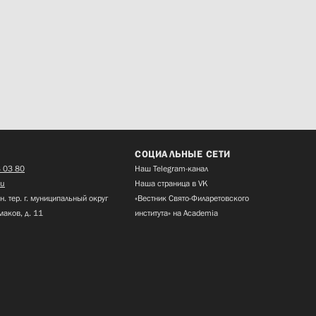
СОЦИАЛЬНЫЕ СЕТИ
 03 80
Наш Telegram-канал
ru
Наша страница в VK
н. тер. г. муниципальный округ
«Вестник Свято-Филаретовского
маков, д. 11
института» на Academia