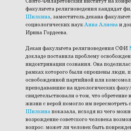
Свято-Филаретовский институт на конфе
факультета религиоведения кандидат ф
Шилкина
, заместитель декана факульте
социологических наук
Анна Алиева
и до
Ирина Гордеева.
Декан факультета религиоведения СФИ
докладе поставила проблему освобожден
индоктринации сознания. Она поделилас
рамках которого были опрошены люди, п
освобожденной партийной или комсомоль
преподававшие на идеологических факул
свидетельствовали о том, что обретение 
жизни с верой помогло им пересмотреть 
Шилкина
показала, исходя из чего можн
возрождение советского человека возмож
вопрос: может ли человек быть поврежден