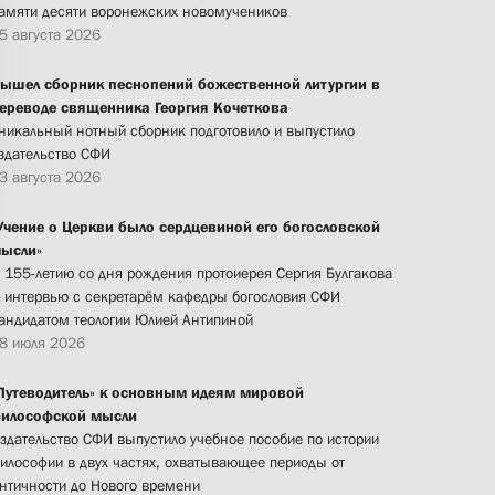
амяти десяти воронежских новомучеников
5 августа 2026
ышел сборник песнопений божественной литургии в
ереводе священника Георгия Кочеткова
никальный нотный сборник подготовило и выпустило
здательство СФИ
3 августа 2026
Учение о Церкви было сердцевиной его богословской
ысли»
 155-летию со дня рождения протоиерея Сергия Булгакова
 интервью с секретарём кафедры богословия СФИ
андидатом теологии Юлией Антипиной
8 июля 2026
Путеводитель» к основным идеям мировой
илософской мысли
здательство СФИ выпустило учебное пособие по истории
илософии в двух частях, охватывающее периоды от
нтичности до Нового времени