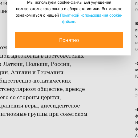
Мы используем cookie-файлы для улучшения
игиозные идеи и движения в XX-XXI
п
пользовательского опыта и сбора статистики. Вы можете
0
оциологии Латвийского университета
ознакомиться с нашей
Политикой использования cookie-
файлов
.
В
п
У
Понятно
и
м, как освободиться от
0
ной идеологии в постсоветских
з Латвии, Польши, России,
«
м
ции, Англии и Германии.
К
общественно-политических
—
стсекулярном обществе, прежде
к
2
его со стороны церкви,
хранения веры, диссидентское
«
лигиозные группы при советском
ф
И
ф
А