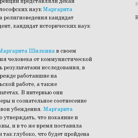
ренции представляли декан
2
илософских наук
Маргарита
та религиоведения кандидат
В
цент, кандидат исторических наук
Маргарита Шилкина
в своем
ия человека от коммунистической
ь результатами исследования, в
режде работавшие на
ской работе, а также
ьтетах. В интервью они
веры и сознательное соотнесение
свои убеждения.
Маргарита
о утверждать, что покаяние и
ны, и в то же время поставила
 так глубоко, что будет пройдена