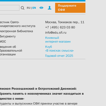
Поддержите
RU
|
EN
СФИ
естник Свято-
Москва, Токмаков пер., 11
иларетовского института
+7 |495| 623 03 80
лектронная библиотека
info@edu.sfi.ru
битуриенту
Книжный
ИОС
интернет-магазин
ведения об
Клуб
бразовательной
«В поисках смысла»
рганизации
Годовой отчет 2025
пископ Россошанский и Острогожский Дионисий:
Хранить память о новомучениках значит находиться в
динстве с ними»
туденты и выпускники СФИ приняли участие в вечере