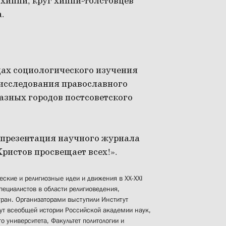
хиппи, круг хиппи-толстовцев
а.
дах социологического изучения
 исследования православного
азных городов постсоветского
 презентация научного журнала
ристов просвещает всех!».
ские и религиозные идеи и движения в XX-XXI
специалистов в области религиоведения,
стран. Организаторами выступили Институт
тут всеобщей истории Российской академии наук,
о университета, Факультет политологии и