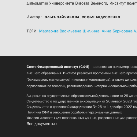
дипломатии Университета Витовта Великого, Институт полит
Автор:
ОЛЬГА ЗАЙЧИКОВА, СОФЬЯ АНДРОСЕНКО
ТЭГИ:
Маргарита Васильевна Шилкина,
Анна Борисовна А
Свято-Филаретовский институт (СФИ)
— автономная некоммерческа
высшего образования. Институт реализует программы высшего профес
(бакалавриат, магистратура) и истории (магистратура), а также допол
образования по теологии, религиоведению, истории и социальной рабо
Лицензия на осуществление образовательной деятельности от 29 дека
Свидетельство о государственной аккредитации от 26 января 2023 го
Свидетельство о церковной аккредитации № 26 от 1 декабря 2022 го
Политика СФИ в отношении обработки персональных данных
Условия и запреты для персональных данных, разрешенных для распр
Все документы