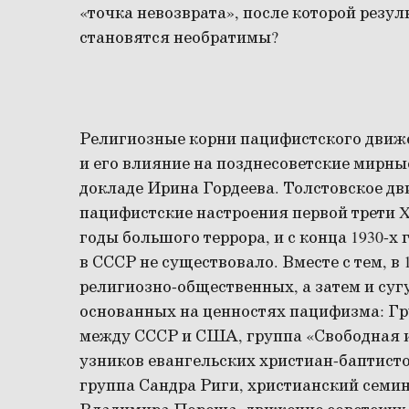
«точка невозврата», после которой резу
становятся необратимы?
Религиозные корни пацифистского движ
и его влияние на позднесоветские мирн
докладе Ирина Гордеева. Толстовское дв
пацифистские настроения первой трети X
годы большого террора, и с конца 1930-
в СССР не существовало. Вместе с тем, в
религиозно-общественных, а затем и суг
основанных на ценностях пацифизма: Гр
между СССР и США, группа «Свободная и
узников евангельских христиан-баптист
группа Сандра Риги, христианский семи