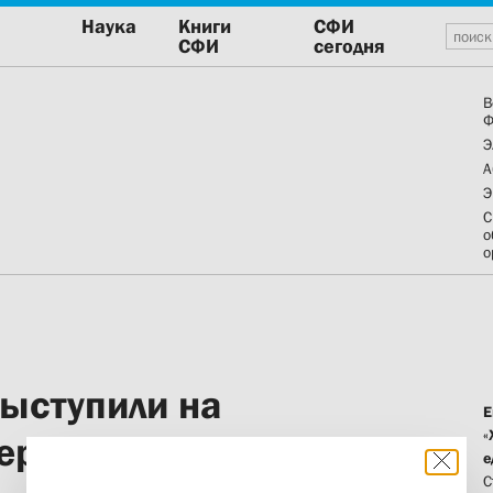
Наука
Книги
СФИ
СФИ
сегодня
В
Ф
Э
А
Э
С
о
о
ыступили на
Е
«
ренции в Риге
е
С