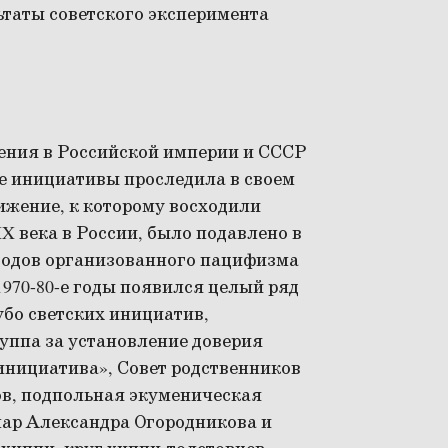
льтаты советского эксперимента
ения в Российской империи и СССР
ые инициативы проследила в своем
ижение, к которому восходили
X века в России, было подавлено в
х годов организованного пацифизма
 1970-80-е годы появился целый ряд
убо светских инициатив,
уппа за установление доверия
нициатива», Совет родственников
ов, подпольная экуменическая
нар Александра Огородникова и