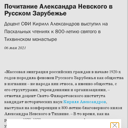
Почитание Александра Невского в
Русском Зарубежье
Доцент СФИ Кирилл Александров выступил на
Пасхальных чтениях к 800-летию святого в
Тихвинском монастыре
06 мая 2021
«Массовая эмиграция российских граждан в начале 1920-х
годов породила феномен Русского Зарубежья как общества
в изгнании – не народа или этноса, а именно общества, с
его структурами, учреждениями и организациями, –
отметил доцент Свято-Филаретовского института
кандидат исторических наук
Кирилл Александров
,
выступая на конференции к 800-летию благоверного князя
Александра Невского в Тихвине. – В то время, как на
родине в 1920–1930-е годы происходило физическое
уничтожение церкви, русские люди в эмиграции, получив