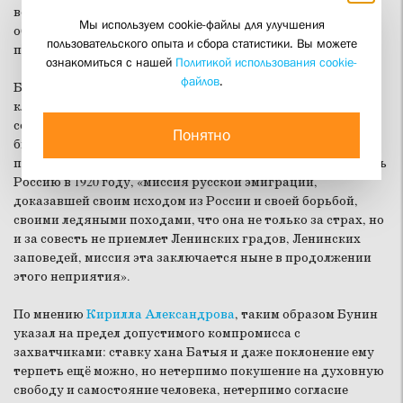
возможность свободной молитвы, устроения церковных
Мы используем cookie-файлы для улучшения
общин и монастырской жизни, обращались к усердному
пользовательского опыта и сбора статистики. Вы можете
почитанию святых».
ознакомиться с нашей
Политикой использования cookie-
файлов
.
Будущий Нобелевский лауреат и один из последних
классиков отечественной литературы Иван Бунин,
ссылаясь на опыт Александра Невского, писал: «Можно
Понятно
было претерпеть ставку Батыя, но Ленинград нельзя
претерпеть». По словам писателя, вынужденного покинуть
Россию в 1920 году, «миссия русской эмиграции,
доказавшей своим исходом из России и своей борьбой,
своими ледяными походами, что она не только за страх, но
и за совесть не приемлет Ленинских градов, Ленинских
заповедей, миссия эта заключается ныне в продолжении
этого неприятия».
По мнению
Кирилла Александрова
, таким образом Бунин
указал на предел допустимого компромисса с
захватчиками: ставку хана Батыя и даже поклонение ему
терпеть ещё можно, но нетерпимо покушение на духовную
свободу и самостояние человека, нетерпимо согласие