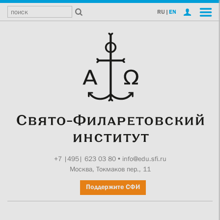
RU
|
EN
+7 |495| 623 03 80
•
info@edu.sfi.ru
Москва, Токмаков пер., 11
Поддержите СФИ