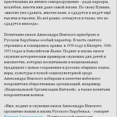
христианина на личное саморазрушение – ради карьеры,
похлёбки, власти или даже самой жизни. По слову Бунина,
«многие уже сдались, многие пали, а сдадутся и падут ещё
тысячи и тысячи. Но всё равно: останутся и такие, что не
сдадутся никогда».
Почитание князя Александра Невского приобрело в
Русском Зарубежье особый характер. В честь святого
строились и освящались храмы: в 1938 году в Бизерте, 1948–
1953 годах в бельгийском Льеже. Подвиг и жизнь князя
служили историческим примером служения для детей и
юношества, которых воспитывали в национальных
традициях с целью сохранения в русских общинах языка,
веры, культуры в чужой социокультурной среде.
Александра Невского избирали в качестве небесного
покровителя общественных организаций, например,
«Национальной Организации Витязей», а также почитали
покровителем воинов.
«Имя, подвиг и служение князя Александра Невского
органично вошли в жизнь Русского Зарубежья, – говорит
Кирилл Александров
. – Почти каждый эмигрант