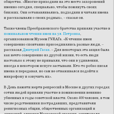
общества. «Многие приходили на это место захоронений
именно сегодня, специально, чтобы помянуть своих
близких. Они останавливались, подходили и читали имена
и рассказывали о своих родных»
,
–
сказал он.
Также члены Преображенского братства приняли участие в
поминальном чтении имен на ул. Петровка
,
организованном Музеем ГУЛАГа. «К чтению имен
совершенно спонтанно присоединялись разные люди, –
рассказал
Дмитрий Гасак
. – Для некоторых эта акция была
как нечто совершенно из другой жизни, то есть люди
настолько к этому не привыкли, что они в удивлении,
иногда в некотором испуге застывали. Кто-то робко писал
имена и передавал, но сам не отваживался подойти к
микрофону и озвучить их»
.
В День памяти жертв репрессий в Москве и других городах
сотни людей приняли участие в поминовении невинно
убиенных в годы советской власти. Около 400 человек, в том
числе родственники пострадавших, представители
религиозных общин, общественных организаций и
движений, клирики Московской епархии, зачитывали