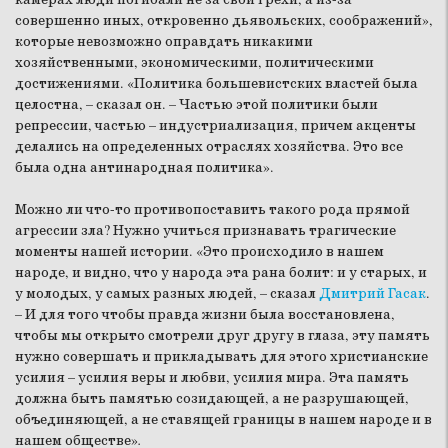
совершенно иных, откровенно дьявольских, соображений»,
которые невозможно оправдать никакими
хозяйственными, экономическими, политическими
достижениями. «Политика большевистских властей была
целостна, – сказал он. – Частью этой политики были
репрессии, частью – индустриализация, причем акценты
делались на определенных отраслях хозяйства. Это все
была одна антинародная политика».
Можно ли что-то противопоставить такого рода прямой
агрессии зла? Нужно учиться признавать трагические
моменты нашей истории. «Это происходило в нашем
народе, и видно, что у народа эта рана болит: и у старых, и
у молодых, у самых разных людей, – сказал
Дмитрий Гасак
.
– И для того чтобы правда жизни была восстановлена,
чтобы мы открыто смотрели друг другу в глаза, эту память
нужно совершать и прикладывать для этого христианские
усилия – усилия веры и любви, усилия мира. Эта память
должна быть памятью созидающей, а не разрушающей,
объединяющей, а не ставящей границы в нашем народе и в
нашем обществе»
.