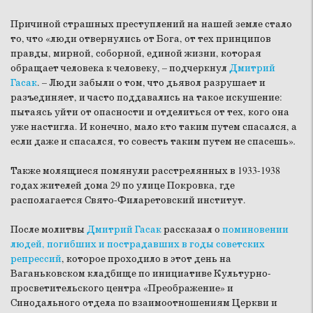
Причиной страшных преступлений на нашей земле стало
то, что «люди отвернулись от Бога, от тех принципов
правды, мирной, соборной, единой жизни, которая
обращает человека к человеку, – подчеркнул
Дмитрий
Гасак
. – Люди забыли о том, что дьявол разрушает и
разъединяет, и часто поддавались на такое искушение:
пытаясь уйти от опасности и отделиться от тех, кого она
уже настигла. И конечно, мало кто таким путем спасался, а
если даже и спасался, то совесть таким путем не спасешь»
.
Также молящиеся помянули расстрелянных в 1933-1938
годах жителей дома 29 по улице Покровка, где
располагается Свято-Филаретовский институт.
После молитвы
Дмитрий Гасак
рассказал о
поминовении
людей, погибших и пострадавших в годы советских
репрессий
, которое проходило в этот день на
Ваганьковском кладбище по инициативе Культурно-
просветительского центра «Преображение» и
Синодального отдела по взаимоотношениям Церкви и