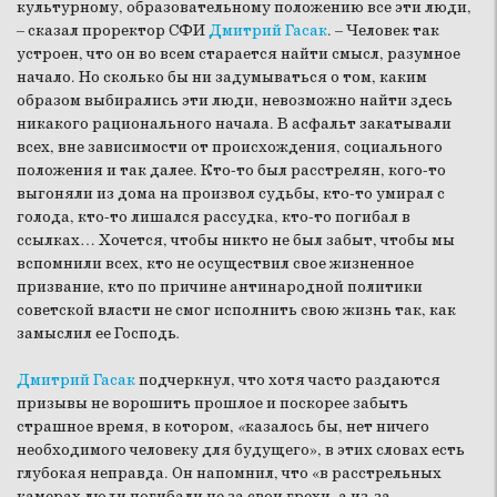
культурному, образовательному положению все эти люди,
– сказал проректор СФИ
Дмитрий Гасак
. – Человек так
устроен, что он во всем старается найти смысл, разумное
начало. Но сколько бы ни задумываться о том, каким
образом выбирались эти люди, невозможно найти здесь
никакого рационального начала. В асфальт закатывали
всех, вне зависимости от происхождения, социального
положения и так далее. Кто-то был расстрелян, кого-то
выгоняли из дома на произвол судьбы, кто-то умирал с
голода, кто-то лишался рассудка, кто-то погибал в
ссылках… Хочется, чтобы никто не был забыт, чтобы мы
вспомнили всех, кто не осуществил свое жизненное
призвание, кто по причине антинародной политики
советской власти не смог исполнить свою жизнь так, как
замыслил ее Господь
.
Дмитрий Гасак
подчеркнул, что хотя часто раздаются
призывы не ворошить прошлое и поскорее забыть
страшное время, в котором,
«
казалось бы, нет ничего
необходимого человеку для будущего», в этих словах есть
глубокая неправда. Он напомнил, что «в расстрельных
камерах люди погибали не за свои грехи, а из-за