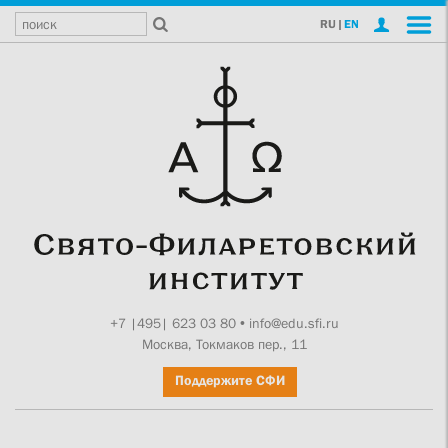
RU
|
EN
+7 |495| 623 03 80
•
info@edu.sfi.ru
Москва, Токмаков пер., 11
Поддержите СФИ