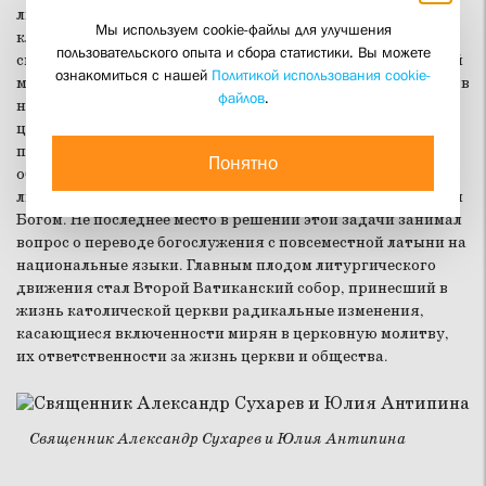
литургическому движению католической церкви и его
Мы используем cookie-файлы для улучшения
ключевым деятелям, среди которых – философ и богослов
пользовательского опыта и сбора статистики. Вы можете
священник Романо Гвардини (1885-1968) и бенедиктинский
ознакомиться с нашей
Политикой использования cookie-
монах Ламбер Бодуэн (1873-1960), папа Пий XII. Возникшее в
файлов
.
начале XX века в Германии, это движение ставило своей
целью сделать так, чтобы храмовое богослужение не
превращалось в театральное действие, и христианская
Понятно
община могла осмысленно, как единое целое совершать
литургию, входя в реальность встречи и общения с живым
Богом. Не последнее место в решении этой задачи занимал
вопрос о переводе богослужения с повсеместной латыни на
национальные языки. Главным плодом литургического
движения стал Второй Ватиканский собор, принесший в
жизнь католической церкви радикальные изменения,
касающиеся включенности мирян в церковную молитву,
их ответственности за жизнь церкви и общества.
Священник Александр Сухарев и Юлия Антипина