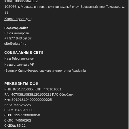
E-mail:
info@edu.sfi.ru
105066, г. Москва, вн. тер. г. муниципальный округ Басманный, пер. Токмаков, д.
11
Карта проезда
Редактор сайта
Нелля Комарова
+7 977 640 59 67
site@edu.sfi.ru
СОЦИАЛЬНЫЕ СЕТИ
Наш Telegram-канал
Наша страница в VK
«Вестник Свято-Филаретовского института» на Academia
РЕКВИЗИТЫ СФИ
ИНН: 9701225665, КПП: 770101001
Р/с: 40703810838120100621 ПАО Сбербанк
К/с: 30101810400000000225
БИК: 044525225
ОКТМО: 45375000
ОГРН: 1227700696850
ОКПО: 74556262
ОКВЭД: 85.22