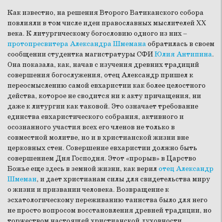
Как известно, на решения Второго Ватиканского собора
повлияли в том числе идеи православных мыслителей XX
века. К литургическому богословию одного из них –
протопресвитера Александра Шмемана
обратилась в своем
сообщении студентка магистратуры СФИ
Юлия Антипина
.
Она показала, как, начав с изучения древних традиций
совершения богослужения, отец Александр пришел к
переосмыслению самой евхаристии как более целостного
действа, которое не сводится ни к акту причащения, ни
даже к литургии как таковой. Это означает требование
единства евхаристического собрания, активного и
осознанного участия всех его членов не только в
совместной молитве, но и в христианской жизни вне
церковных стен. Совершение евхаристии должно быть
совершением Дня Господня. Этот «прорыв» в Царство
Божье еще здесь в земной жизни, как верил
отец Александр
Шмеман
, и дает христианам силы для свидетельства миру
о жизни и призвании человека. Возвращение к
эсхатологическому переживанию таинства было для него
не просто вопросом восстановления древней традиции, но
торжеством настоящей христианской духовности.