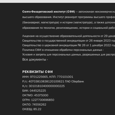
Свято-Филаретовский институт (СФИ)
— автономная некоммерческа
высшего образования. Институт реализует программы высшего профес
(бакалавриат, магистратура) и истории (магистратура), а также допол
образования по теологии, религиоведению, истории и социальной рабо
Лицензия на осуществление образовательной деятельности от 29 дека
Свидетельство о государственной аккредитации от 26 января 2023 го
Свидетельство о церковной аккредитации № 26 от 1 декабря 2022 го
Политика СФИ в отношении обработки персональных данных
Условия и запреты для персональных данных, разрешенных для распр
Все документы
РЕКВИЗИТЫ СФИ
ИНН: 9701225665, КПП: 770101001
Р/с: 40703810838120100621 ПАО Сбербанк
К/с: 30101810400000000225
БИК: 044525225
ОКТМО: 45375000
ОГРН: 1227700696850
ОКПО: 74556262
ОКВЭД: 85.22