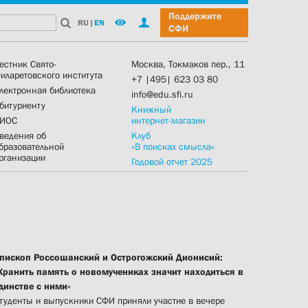
Поддержите
RU
|
EN
СФИ
естник Свято-
Москва, Токмаков пер., 11
иларетовского института
+7 |495| 623 03 80
лектронная библиотека
info@edu.sfi.ru
битуриенту
Книжный
ИОС
интернет-магазин
ведения об
Клуб
бразовательной
«В поисках смысла»
рганизации
Годовой отчет 2025
пископ Россошанский и Острогожский Дионисий:
Хранить память о новомучениках значит находиться в
динстве с ними»
туденты и выпускники СФИ приняли участие в вечере