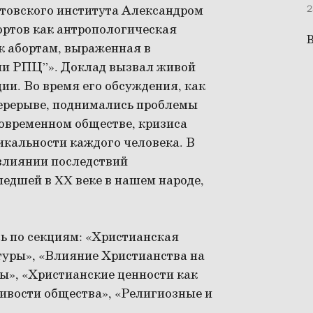
товского института Александром
2
ортов как антропологическая
В
к абортам, выраженная в
ии РПЦ”». Доклад вызвал живой
ии. Во время его обсуждения, как
перерыве, поднимались проблемы
современном обществе, кризиса
никальности каждого человека. В
 влиянии последствий
едшей в XX веке в нашем народе,
ь по секциям: «Христианская
туры», «Влияние Христианства на
ы», «Христианские ценности как
ивости общества», «Религиозные и