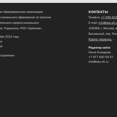
КОНТАКТЫ
я образовательная организация
сионального образования по теологии
Телефон:
+7 495 623
нительного профессионального
E-mail:
info@edu.sfi.
те. Учредитель: РОО «Сретение».
105066, г. Москва, в
Басманный, пер. Ток
бря 2022 года
Карта проезда
да
да
Редактор сайта
Нелля Комарова
остранения
+7 977 640 59 67
site@edu.sfi.ru