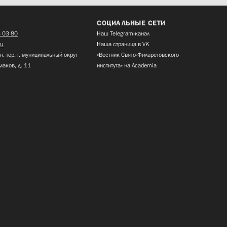
СОЦИАЛЬНЫЕ СЕТИ
 03 80
Наш Telegram-канал
ru
Наша страница в VK
н. тер. г. муниципальный округ
«Вестник Свято-Филаретовского
маков, д. 11
института» на Academia