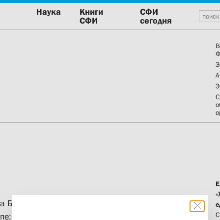
Наука
Книги
СФИ
СФИ
сегодня
В
Ф
Э
А
Э
С
о
о
Е
«
лла БГУ провел Международную
е
С
е: взгляд в прошлое или путь в