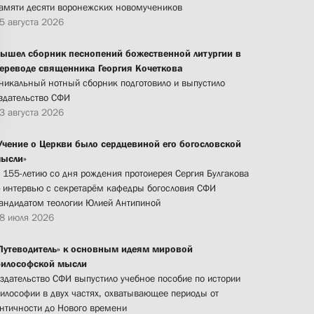
амяти десяти воронежских новомучеников
5 августа 2026
ышел сборник песнопений божественной литургии в
ереводе священника Георгия Кочеткова
никальный нотный сборник подготовило и выпустило
здательство СФИ
3 августа 2026
Учение о Церкви было сердцевиной его богословской
ысли»
 155-летию со дня рождения протоиерея Сергия Булгакова
 интервью с секретарём кафедры богословия СФИ
андидатом теологии Юлией Антипиной
8 июля 2026
Путеводитель» к основным идеям мировой
илософской мысли
здательство СФИ выпустило учебное пособие по истории
илософии в двух частях, охватывающее периоды от
нтичности до Нового времени