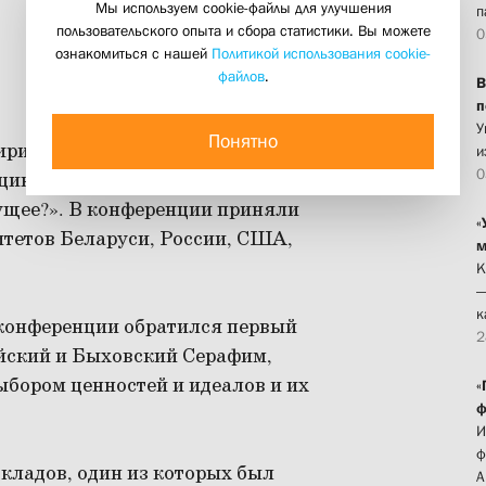
Мы используем cookie-файлы для улучшения
п
пользовательского опыта и сбора статистики. Вы можете
0
ознакомиться с нашей
Политикой использования cookie-
файлов
.
В
п
У
Понятно
ирилла БГУ 11-12 декабря провел
и
0
ию-семинар: «Христианство в
дущее?». В конференции приняли
«
итетов Беларуси, России, США,
м
К
—
к
 конференции обратился первый
2
уйский и Быховский Серафим,
ыбором ценностей и идеалов и их
«
ф
И
ф
кладов, один из которых был
А