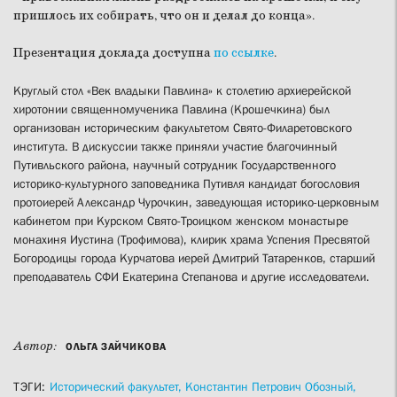
пришлось их собирать, что он и делал до конца».
Презентация доклада доступна
по ссылке
.
Круглый стол «Век владыки Павлина» к столетию архиерейской
хиротонии священномученика Павлина (Крошечкина) был
организован историческим факультетом Свято-Филаретовского
института. В дискуссии также приняли участие благочинный
Путивльского района, научный сотрудник Государственного
историко-культурного заповедника Путивля кандидат богословия
протоиерей Александр Чурочкин, заведующая историко-церковным
кабинетом при Курском Свято-Троицком женском монастыре
монахиня Иустина (Трофимова), клирик храма Успения Пресвятой
Богородицы города Курчатова иерей Дмитрий Татаренков, старший
преподаватель СФИ Екатерина Степанова и другие исследователи.
Автор:
ОЛЬГА ЗАЙЧИКОВА
ТЭГИ:
Исторический факультет,
Константин Петрович Обозный,