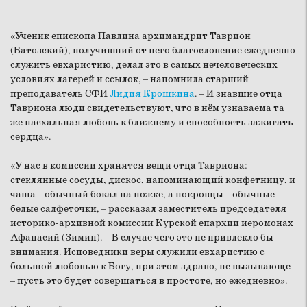
«Ученик епископа Павлина архимандрит Таврион
(Батозский), получивший от него благословение ежедневно
служить евхаристию, делал это в самых нечеловеческих
условиях лагерей и ссылок, – напомнила старший
преподаватель СФИ
Лидия Крошкина
. – И знавшие отца
Тавриона люди свидетельствуют, что в нём узнаваема та
же пасхальная любовь к ближнему и способность зажигать
сердца».
«У нас в комиссии хранятся вещи отца Тавриона:
стеклянные сосуды, дискос, напоминающий конфетницу, и
чаша – обычный бокал на ножке, а покровцы – обычные
белые салфеточки, – рассказал заместитель председателя
историко-архивной комиссии Курской епархии иеромонах
Афанасий (Зимин). – В случае чего это не привлекло бы
внимания. Исповедники веры служили евхаристию с
большой любовью к Богу, при этом здраво, не вызывающе
– пусть это будет совершаться в простоте, но ежедневно».