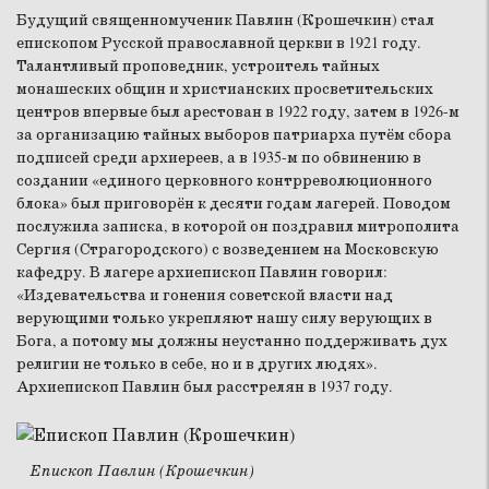
Будущий священномученик Павлин (Крошечкин) стал
епископом Русской православной церкви в 1921 году.
Талантливый проповедник, устроитель тайных
монашеских общин и христианских просветительских
центров впервые был арестован в 1922 году, затем в 1926-м
за организацию тайных выборов патриарха путём сбора
подписей среди архиереев, а в 1935-м по обвинению в
создании «единого церковного контрреволюционного
блока» был приговорён к десяти годам лагерей. Поводом
послужила записка, в которой он поздравил митрополита
Сергия (Страгородского) с возведением на Московскую
кафедру. В лагере архиепископ Павлин говорил:
«Издевательства и гонения советской власти над
верующими только укрепляют нашу силу верующих в
Бога, а потому мы должны неустанно поддерживать дух
религии не только в себе, но и в других людях».
Архиепископ Павлин был расстрелян в 1937 году.
Епископ Павлин (Крошечкин)