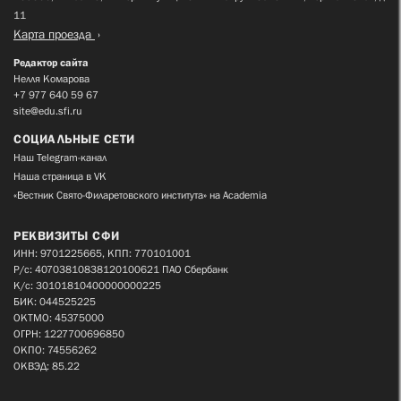
11
Карта проезда
Редактор сайта
Нелля Комарова
+7 977 640 59 67
site@edu.sfi.ru
СОЦИАЛЬНЫЕ СЕТИ
Наш Telegram-канал
Наша страница в VK
«Вестник Свято-Филаретовского института» на Academia
РЕКВИЗИТЫ СФИ
ИНН: 9701225665, КПП: 770101001
Р/с: 40703810838120100621 ПАО Сбербанк
К/с: 30101810400000000225
БИК: 044525225
ОКТМО: 45375000
ОГРН: 1227700696850
ОКПО: 74556262
ОКВЭД: 85.22