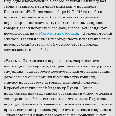
Ещё одно благословение, которое епископ Павлин давал
своим ученикам, в том числе мирянам, – проповедь
Евангелия. «На Поместном соборе 1917-1918 годов было
принято решение, что по благословению старшего в
церкви проповедовать могут и благочестивые миряне, –
говорит декан исторического факультета СФИ кандидат
исторических наук
Константин Обозный
. – Духовно чуткий
епископ Павлин понимал необходимость исполнения этих
постановлений хоть в какой-то мере, чтобы церковь
оставалась самой собой».
«Владыка Павлин жил в церкви очень творчески, это
настоящий пример того, как действовать в нестандартных
ситуациях – одного этого достаточно для его канонизации,
даже если бы он не принял мученическую кончину, –
считает председатель историко-архивной комиссии
Курской епархии иерей Владимир Русин. – Он не
придумывал никаких тайных организаций – просто делал в
тех страшных обстоятельствах всё что можно. Ему очень
подходит фамилия Крошечкин: он оказался епископом в то
время, когда не пришлось управлять никакими епархиями
– православная жизнь раздробилась на крошечки, и ему