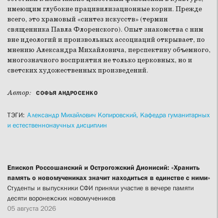
имеющим глубокие працивилизационные корни. Прежде
всего, это храмовый «синтез искусств» (термин
священника Павла Флоренского). Опыт знакомства с ним
вне идеологий и произвольных ассоциаций открывает, по
мнению Александра Михайловича, перспективу объемного,
многозначного восприятия не только церковных, но и
светских художественных произведений.
Автор:
СОФЬЯ АНДРОСЕНКО
ТЭГИ:
Александр Михайлович Копировский,
Кафедра гуманитарных
и естественнонаучных дисциплин
Епископ Россошанский и Острогожский Дионисий: «Хранить
память о новомучениках значит находиться в единстве с ними»
Студенты и выпускники СФИ приняли участие в вечере памяти
десяти воронежских новомучеников
05 августа 2026