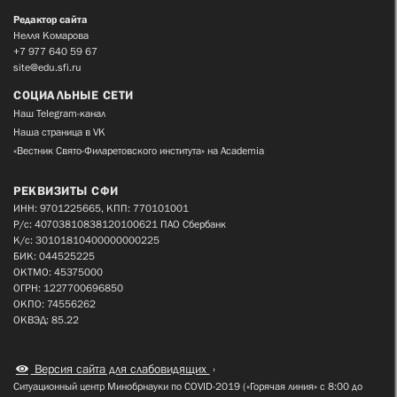
Редактор сайта
Нелля Комарова
+7 977 640 59 67
site@edu.sfi.ru
СОЦИАЛЬНЫЕ СЕТИ
Наш Telegram-канал
Наша страница в VK
«Вестник Свято-Филаретовского института» на Academia
РЕКВИЗИТЫ СФИ
ИНН: 9701225665, КПП: 770101001
Р/с: 40703810838120100621 ПАО Сбербанк
К/с: 30101810400000000225
БИК: 044525225
ОКТМО: 45375000
ОГРН: 1227700696850
ОКПО: 74556262
ОКВЭД: 85.22
Версия сайта для слабовидящих
Ситуационный центр Минобрнауки по COVID-2019 («Горячая линия» с 8:00 до