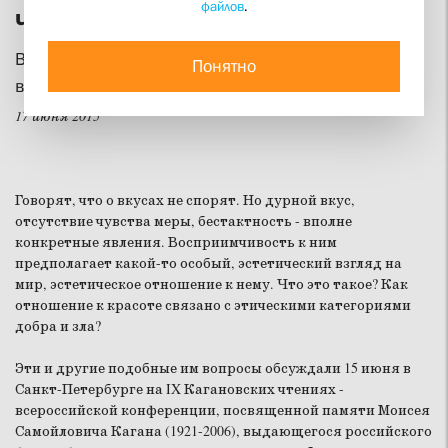
файлов
.
Что спасет красоту?
В Санкт-Петербургском университете прошла
Понятно
всероссийская конференция «Кагановские чтения»
17 июня 2015
Говорят, что о вкусах не спорят. Но дурной вкус,
отсутствие чувства меры, бестактность - вполне
конкретные явления. Восприимчивость к ним
предполагает какой-то особый, эстетический взгляд на
мир, эстетическое отношение к нему. Что это такое? Как
отношение к красоте связано с этическими категориями
добра и зла?
Эти и другие подобные им вопросы обсуждали 15 июня в
Санкт-Петербурге на IX Кагановских чтениях -
всероссийской конференции, посвященной памяти Моисея
Самойловича Кагана (1921-2006), выдающегося российского