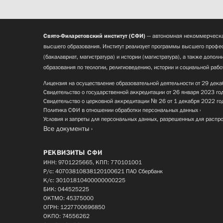
Свято-Филаретовский институт (СФИ)
— автономная некоммерческа
высшего образования. Институт реализует программы высшего профес
(бакалавриат, магистратура) и истории (магистратура), а также допол
образования по теологии, религиоведению, истории и социальной рабо
Лицензия на осуществление образовательной деятельности от 29 дека
Свидетельство о государственной аккредитации от 26 января 2023 го
Свидетельство о церковной аккредитации № 26 от 1 декабря 2022 го
Политика СФИ в отношении обработки персональных данных
Условия и запреты для персональных данных, разрешенных для распр
Все документы
РЕКВИЗИТЫ СФИ
ИНН: 9701225665, КПП: 770101001
Р/с: 40703810838120100621 ПАО Сбербанк
К/с: 30101810400000000225
БИК: 044525225
ОКТМО: 45375000
ОГРН: 1227700696850
ОКПО: 74556262