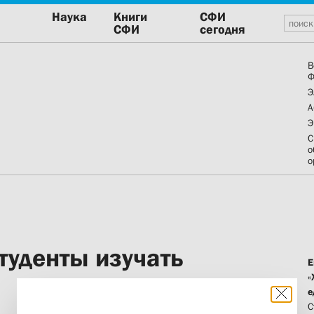
Наука
Книги
СФИ
СФИ
сегодня
В
Ф
Э
А
Э
С
о
о
студенты изучать
Е
«
е
С