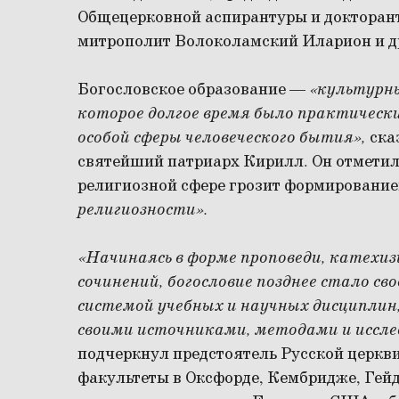
Общецерковной аспирантуры и докторант
митрополит Волоколамский Иларион и д
Богословское образование —
«культурн
которое долгое время было практическ
особой сферы человеческого бытия»,
ска
святейший патриарх Кирилл. Он отметил,
религиозной сфере грозит формировани
религиозности».
«Начинаясь в форме проповеди, катехиз
сочинений, богословие позднее стало св
системой учебных и научных дисциплин,
своими источниками, методами и иссл
подчеркнул предстоятель Русской церкви
факультеты в Оксфорде, Кембридже, Гейд