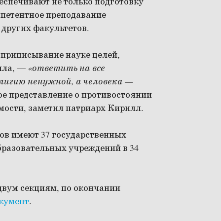
еспечивают не только подготовку
омпетентное преподавание
других факультетов.
 приписывание науке целей,
вила, —
«ответить на все
елигию ненужной, а человека —
ое представление о противостоянии
мости, заметил патриарх Кирилл.
ов имеют 37 государственных
бразовательных учреждений в 34
двум секциям, по окончании
кумент
.