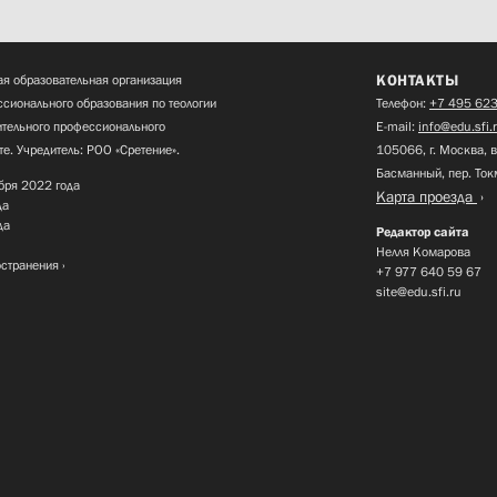
КОНТАКТЫ
я образовательная организация
сионального образования по теологии
Телефон:
+7 495 623
нительного профессионального
E-mail:
info@edu.sfi.
те. Учредитель: РОО «Сретение».
105066, г. Москва, в
Басманный, пер. Ток
бря 2022 года
Карта проезда
да
да
Редактор сайта
Нелля Комарова
остранения
+7 977 640 59 67
site@edu.sfi.ru