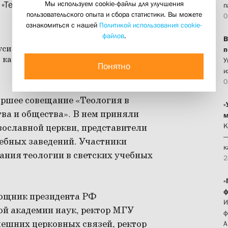
Мы используем cookie-файлы для улучшения
Теология в вузах: взаимодействие
п
пользовательского опыта и сбора статистики. Вы можете
0
ознакомиться с нашей
Политикой использования cookie-
файлов
.
В
п
У
Понятно
и
0
аршее совещание «Теология в
«
тва и общества». В нем приняли
м
К
вославной церкви, представители
—
чебных заведений. Участники
к
ания теологии в светских учебных
2
«
ф
ощник президента РФ
И
ой академии наук, ректор МГУ
ф
нешних церковных связей, ректор
А