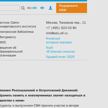
Поддержите
RU
|
EN
СФИ
естник Свято-
Москва, Токмаков пер., 11
иларетовского института
+7 |495| 623 03 80
лектронная библиотека
info@edu.sfi.ru
битуриенту
Книжный
ИОС
интернет-магазин
ведения об
Клуб
бразовательной
«В поисках смысла»
рганизации
Годовой отчет 2025
пископ Россошанский и Острогожский Дионисий:
Хранить память о новомучениках значит находиться в
динстве с ними»
туденты и выпускники СФИ приняли участие в вечере