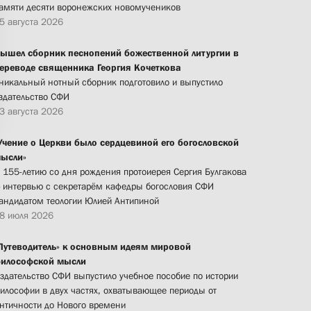
амяти десяти воронежских новомучеников
5 августа 2026
ышел сборник песнопений божественной литургии в
ереводе священника Георгия Кочеткова
никальный нотный сборник подготовило и выпустило
здательство СФИ
3 августа 2026
Учение о Церкви было сердцевиной его богословской
ысли»
 155-летию со дня рождения протоиерея Сергия Булгакова
 интервью с секретарём кафедры богословия СФИ
андидатом теологии Юлией Антипиной
8 июля 2026
Путеводитель» к основным идеям мировой
илософской мысли
здательство СФИ выпустило учебное пособие по истории
илософии в двух частях, охватывающее периоды от
нтичности до Нового времени