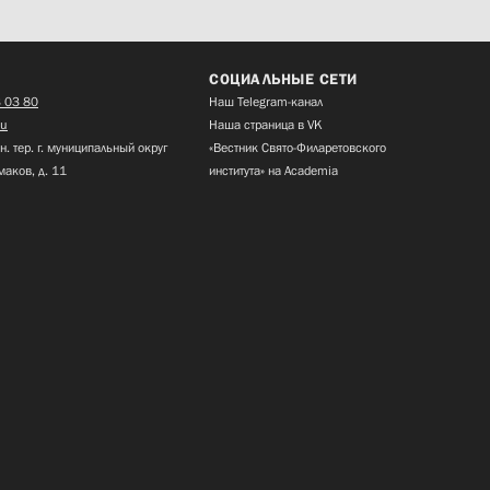
СОЦИАЛЬНЫЕ СЕТИ
 03 80
Наш Telegram-канал
ru
Наша страница в VK
н. тер. г. муниципальный округ
«Вестник Свято-Филаретовского
маков, д. 11
института» на Academia