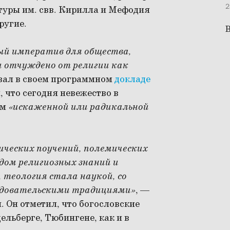
2
уры им. свв. Кирилла и Мефодия
ругие.
В
ый императив для общества,
и отчуждено от религии как
зал в своем программном
докладе
 что сегодня невежество в
ем
«искаженной или радикальной
ических поучений, полемических
одом религиозных знаний и
 теология стала наукой, со
едовательскими традициями»
, —
. Он отметил, что богословские
ельберге, Тюбингене, как и в