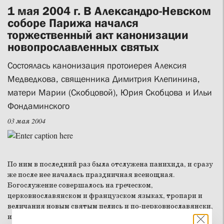
1 мая 2004 г. В Александро-Невском
соборе Парижа начался
торжественный акт канонизации
новопрославленных святых
Состоялась канонизация протоиерея Алексия
Медведкова, священника Димитрия Клепинина,
матери Марии (Скобцовой), Юрия Скобцова и Ильи
Фондаминского
03 мая 2004
По ним в последний раз была отслужена панихида, и сразу
же после нее началась праздничная всенощная.
Богослужение совершалось на греческом,
церковнославянском и французском языках, тропари и
величания новым святым пелись и по-церковнославянски,
и по-французски. После окончания службы архиепископ