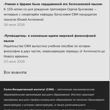
«Учение о Церкви было сердцевиной его богословской мысли»
К 155-летию со дня рождения протоиерея Сергия Булгакова —
интервью с секретарём кафедры богословия СФИ кандидатом
теологии Юлией Антипиной
28 июля 2026
«Путеводитель» к основным идеям мировой философской
мысли
Издательство СФИ выпустило учебное пособие по истории
философии в двух частях, охватывающее периоды от Античности до
Нового времени
23 июля 2026
Все новости
Свято-Филаретовский институт (СФИ)
— автономная некоммерческая
образовательная организация высшего образования. Институт реализует
программы высшего профессионального образования по теологии (бакалавриат,
магистратура) и истории (магистратура), а также дополнительного
профессионального образования по теологии, религиоведению, истории и