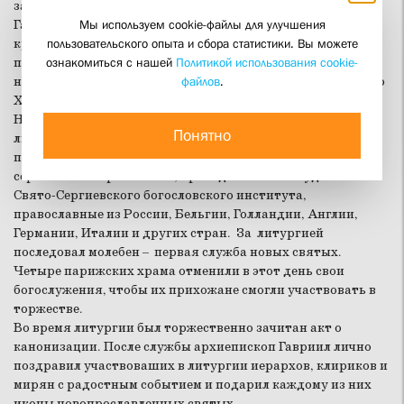
западноевропейских русских православных церквей
Мы используем cookie-файлы для улучшения
Гавриил (де Вильдер) обратился к присутствующим с
пользовательского опыта и сбора статистики. Вы можете
кратким словом. В нем он подчеркнул, что те, кто
ознакомиться с нашей
Политикой использования cookie-
прославляется сегодня, являют собою пример, дающий
файлов
.
нам основание задуматься о нашей сегодняшней жизни во
Христе.
На следующий день празднование продолжилось на
Понятно
литургии, в которой приняли участие представители
поместных православных церквей – русской, румынской,
сербской и американской, преподаватели и студенты
Свято-Сергиевского богословского института,
православные из России, Бельгии, Голландии, Англии,
Германии, Италии и других стран. За литургией
последовал молебен – первая служба новых святых.
Четыре парижских храма отменили в этот день свои
богослужения, чтобы их прихожане смогли участвовать в
торжестве.
Во время литургии был торжественно зачитан акт о
канонизации. После службы архиепископ Гавриил лично
поздравил участвоваших в литургии иерархов, клириков и
мирян с радостным событием и подарил каждому из них
иконы новопрославленных святых.