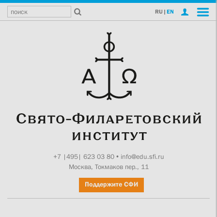
RU
|
EN
+7 |495| 623 03 80
•
info@edu.sfi.ru
Москва, Токмаков пер., 11
Поддержите СФИ