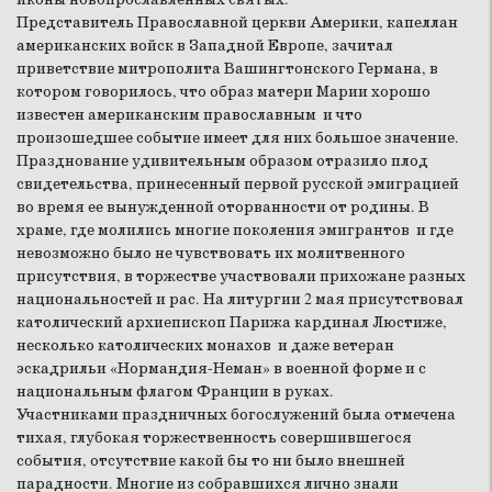
Представитель Православной церкви Америки, капеллан
американских войск в Западной Европе, зачитал
приветствие митрополита Вашингтонского Германа, в
котором говорилось, что образ матери Марии хорошо
известен американским православным и что
произошедшее событие имеет для них большое значение.
Празднование удивительным образом отразило плод
свидетельства, принесенный первой русской эмиграцией
во время ее вынужденной оторванности от родины. В
храме, где молились многие поколения эмигрантов и где
невозможно было не чувствовать их молитвенного
присутствия, в торжестве участвовали прихожане разных
национальностей и рас. На литургии 2 мая присутствовал
католический архиепископ Парижа кардинал Люстиже,
несколько католических монахов и даже ветеран
эскадрильи «Нормандия-Неман» в военной форме и с
национальным флагом Франции в руках.
Участниками праздничных богослужений была отмечена
тихая, глубокая торжественность совершившегося
события, отсутствие какой бы то ни было внешней
парадности. Многие из собравшихся лично знали