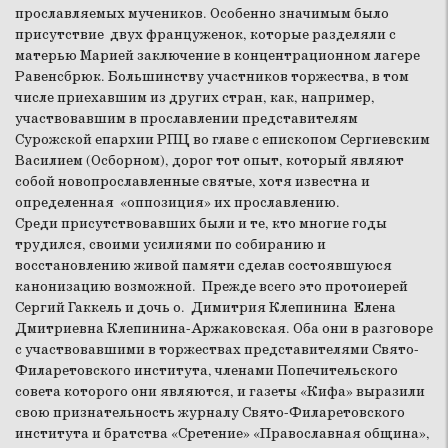
прославляемых мучеников. Особенно значимым было
присутствие двух француженок, которые разделяли с
матерью Марией заключение в концентрационном лагере
Равенсбрюк. Большинству участников торжества, в том
числе приехавшим из других стран, как, например,
участвовавшим в прославлении представителям
Сурожской епархии РПЦ во главе с епископом Сергиевским
Василием (Осборном), дорог тот опыт, который являют
собой новопрославленные святые, хотя известна и
определенная «оппозиция» их прославлению.
Среди присутствовавших были и те, кто многие годы
трудился, своими усилиями по собиранию и
восстановлению живой памяти сделав состоявшуюся
канонизацию возможной. Прежде всего это протоиерей
Сергий Гаккель и дочь о. Димитрия Клепинина Елена
Дмитриевна Клепинина-Аржаковская. Оба они в разговоре
с участвовавшими в торжествах представителями Свято-
Филаретовского института, членами Попечительского
совета которого они являются, и газеты «Кифа» выразили
свою признательность журналу Свято-Филаретовского
института и братства «Сретение» «Православная община»,