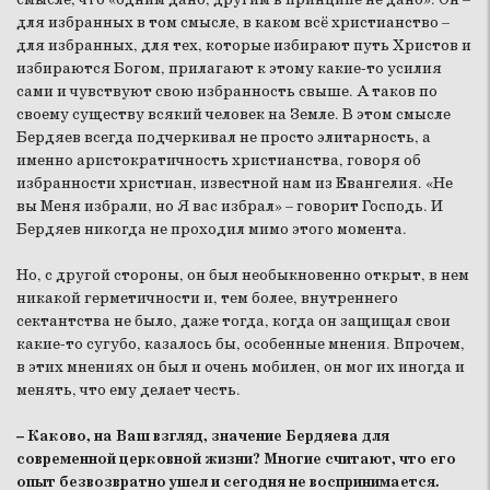
для избранных в том смысле, в каком всё христианство –
для избранных, для тех, которые избирают путь Христов и
избираются Богом, прилагают к этому какие-то усилия
сами и чувствуют свою избранность свыше. А таков по
своему существу всякий человек на Земле. В этом смысле
Бердяев всегда подчеркивал не просто элитарность, а
именно аристократичность христианства, говоря об
избранности христиан, известной нам из Евангелия. «Не
вы Меня избрали, но Я вас избрал» – говорит Господь. И
Бердяев никогда не проходил мимо этого момента.
Но, с другой стороны, он был необыкновенно открыт, в нем
никакой герметичности и, тем более, внутреннего
сектантства не было, даже тогда, когда он защищал свои
какие-то сугубо, казалось бы, особенные мнения. Впрочем,
в этих мнениях он был и очень мобилен, он мог их иногда и
менять, что ему делает честь.
– Каково, на Ваш взгляд, значение Бердяева для
современной церковной жизни? Многие считают, что его
опыт безвозвратно ушел и сегодня не воспринимается.