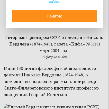
файлов
.
Не следует смотреть на
то, за кого почитают его
Понятно
люди
Интервью с ректором СФИ о наследии Николая
Бердяева (1874-1948), газета «Кифа» №3(18)
март 2004 года
29 февраля 2004
В дни 130-летия философа и общественного
деятеля Николая Бердяева (1874-1948) о
значении его наследия размышляет ректор
Свято-Филаретовского института профессор
священник Георгий Кочетков.