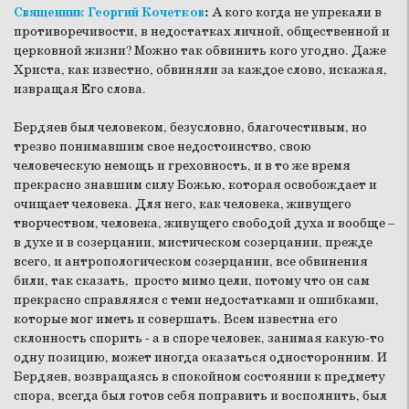
Священник Георгий Кочетков
:
А кого когда не упрекали в
противоречивости, в недостатках личной, общественной и
церковной жизни? Можно так обвинить кого угодно. Даже
Христа, как известно, обвиняли за каждое слово, искажая,
извращая Его слова.
Бердяев был человеком, безусловно, благочестивым, но
трезво понимавшим свое недостоинство, свою
человеческую немощь и греховность, и в то же время
прекрасно знавшим силу Божью, которая освобождает и
очищает человека. Для него, как человека, живущего
творчеством, человека, живущего свободой духа и вообще –
в духе и в созерцании, мистическом созерцании, прежде
всего, и антропологическом созерцании, все обвинения
били, так сказать, просто мимо цели, потому что он сам
прекрасно справлялся с теми недостатками и ошибками,
которые мог иметь и совершать. Всем известна его
склонность спорить - а в споре человек, занимая какую-то
одну позицию, может иногда оказаться односторонним. И
Бердяев, возвращаясь в спокойном состоянии к предмету
спора, всегда был готов себя поправить и восполнить, был