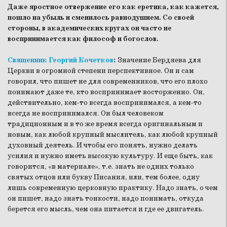
Даже яростное отвержение его как еретика, как кажется,
пошло на убыль и сменилось равнодушием. Со своей
стороны, в академических кругах он часто не
воспринимается как философ и богослов.
Священник Георгий Кочетков
:
Значение Бердяева для
Церкви в огромной степени перспективное. Он и сам
говорил, что пишет не для современников, что его плохо
понимают даже те, кто воспринимает восторженно. Он,
действительно, кем-то всегда воспринимался, а кем-то
всегда не воспринимался. Он был человеком
традиционным и в то же время всегда оригинальным и
новым, как любой крупный мыслитель, как любой крупный
духовный деятель. И чтобы его понять, нужно делать
усилия и нужно иметь высокую культуру. И еще быть, как
говорится, «в материале», т.е. знать не одних только
святых отцов или букву Писания, или, тем более, одну
лишь современную церковную практику. Надо знать, о чем
он пишет, надо знать тонкости, надо понимать, откуда
берется его мысль, чем она питается и где ее двигатель.