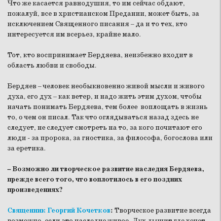
Что же касается равнодушия, то им сейчас обдают,
пожалуй, все в христианском Предании, может быть, за
исключением Священного писания – да и то тех, кто
интересуется им всерьез, крайне мало.
Тот, кто воспринимает Бердяева, неизбежно входит в
область любви и свободы.
Бердяев – человек необыкновенно живой мысли и живого
духа, его дух – как ветер, и надо жить этим духом, чтобы
начать понимать Бердяева, тем более воплощать в жизнь
то, о чем он писал. Так что оглядываться назад здесь не
следует, не следует смотреть на то, за кого почитают его
люди - за пророка, за гностика, за философа, богослова или
за еретика.
– Возможно ли творческое развитие наследия Бердяева,
прежде всего того, что воплотилось в его поздних
произведениях?
Священник Георгий Кочетков
:
Творческое развитие всегда
возможно, если это наследие живое. Дух дышит где хочет.