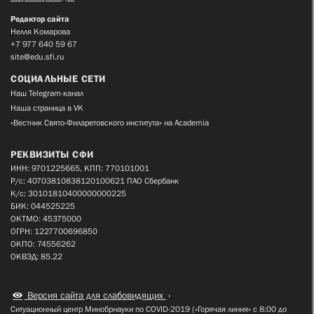
Редактор сайта
Нелля Комарова
+7 977 640 59 67
site@edu.sfi.ru
СОЦИАЛЬНЫЕ СЕТИ
Наш Telegram-канал
Наша страница в VK
«Вестник Свято-Филаретовского института» на Academia
РЕКВИЗИТЫ СФИ
ИНН: 9701225665, КПП: 770101001
Р/с: 40703810838120100621 ПАО Сбербанк
К/с: 30101810400000000225
БИК: 044525225
ОКТМО: 45375000
ОГРН: 1227700696850
ОКПО: 74556262
ОКВЭД: 85.22
Версия сайта для слабовидящих
Ситуационный центр Минобрнауки по COVID-2019 («Горячая линия» с 8:00 до