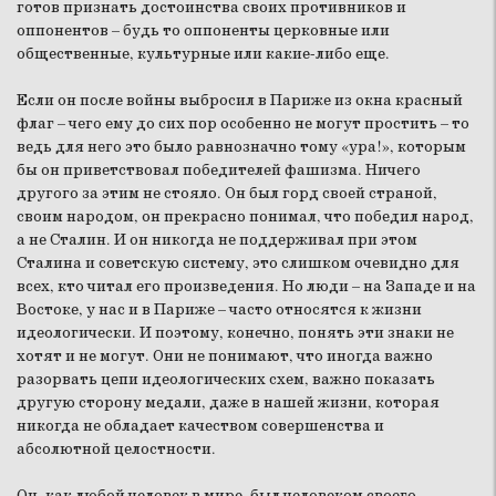
готов признать достоинства своих противников и
оппонентов – будь то оппоненты церковные или
общественные, культурные или какие-либо еще.
Если он после войны выбросил в Париже из окна красный
флаг – чего ему до сих пор особенно не могут простить – то
ведь для него это было равнозначно тому «ура!», которым
бы он приветствовал победителей фашизма. Ничего
другого за этим не стояло. Он был горд своей страной,
своим народом, он прекрасно понимал, что победил народ,
а не Сталин. И он никогда не поддерживал при этом
Сталина и советскую систему, это слишком очевидно для
всех, кто читал его произведения. Но люди – на Западе и на
Востоке, у нас и в Париже – часто относятся к жизни
идеологически. И поэтому, конечно, понять эти знаки не
хотят и не могут. Они не понимают, что иногда важно
разорвать цепи идеологических схем, важно показать
другую сторону медали, даже в нашей жизни, которая
никогда не обладает качеством совершенства и
абсолютной целостности.
Он, как любой человек в мире, был человеком своего