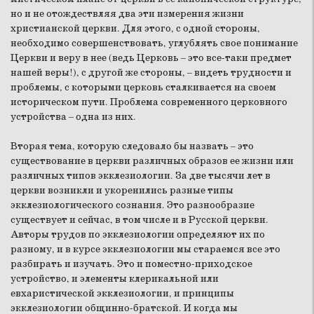
но и не отождествляя два эти измерения жизни
христианской церкви. Для этого, с одной стороны,
необходимо совершенствовать, углублять свое понимание
Церкви и веру в нее (ведь Церковь – это все-таки предмет
нашей веры!), с другой же стороны, – видеть трудности и
проблемы, с которыми церковь сталкивается на своем
историческом пути. Проблема современного церковного
устройства – одна из них.
Вторая тема, которую следовало бы назвать – это
существование в церкви различных образов ее жизни или
различных типов экклезиологии. За две тысячи лет в
церкви возникли и укоренились разные типы
экклезиологического сознания. Это разнообразие
существует и сейчас, в том числе и в Русской церкви.
Авторы трудов по экклезиологии определяют их по
разному, и в курсе экклезиологии мы стараемся все это
разбирать и изучать. Это и поместно-приходское
устройство, и элементы клерикальной или
евхаристической экклезиологии, и принципы
экклезиологии общинно-братской. И когда мы