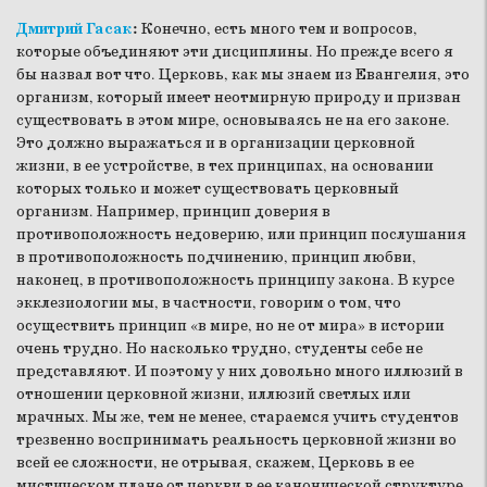
Дмитрий Гасак
:
Конечно, есть много тем и вопросов,
которые объединяют эти дисциплины. Но прежде всего я
бы назвал вот что. Церковь, как мы знаем из Евангелия, это
организм, который имеет неотмирную природу и призван
существовать в этом мире, основываясь не на его законе.
Это должно выражаться и в организации церковной
жизни, в ее устройстве, в тех принципах, на основании
которых только и может существовать церковный
организм. Например, принцип доверия в
противоположность недоверию, или принцип послушания
в противоположность подчинению, принцип любви,
наконец, в противоположность принципу закона. В курсе
экклезиологии мы, в частности, говорим о том, что
осуществить принцип «в мире, но не от мира» в истории
очень трудно. Но насколько трудно, студенты себе не
представляют. И поэтому у них довольно много иллюзий в
отношении церковной жизни, иллюзий светлых или
мрачных. Мы же, тем не менее, стараемся учить студентов
трезвенно воспринимать реальность церковной жизни во
всей ее сложности, не отрывая, скажем, Церковь в ее
мистическом плане от церкви в ее канонической структуре,