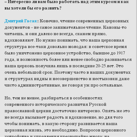
– Интересно ли вам было работать над этим курсом и как
вы хотели бы его развить?
Дмитрий Гасак
:
Конечно, чтение современных церковных
документов – не самое занимательное чтение. Каноны-то
читаешь, и они далеко не всегда, скажем прямо,
вдохновляют. Но нужно понимать, что наша церковная
структура все-таки довольно молодая: в советское время
было уничтожено церковное устройство, бывшее до 1917
года, и возможность более или менее свободно развиваться
наша церковь получила лишь в последние 20-25 лет. Это
очень небольшой срок. Поэтому часто в наших документах
и структурах видны и несовершенство и нестыковки даже
чисто административные, не говоря уж про остальные.
Но, тем не менее, разбираться в особенностях
современного исторического развития Русской
православной церкви достаточно интересно. Опять же это
не всегда вызывает радость и вдохновение, но для того
чтобы понимать, в какую сторону развивается наша
церковная жизнь, это необходимо. Вопросов церковного
устройства и управления чрезвычайно много: на