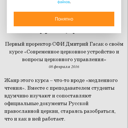
файлов
.
Как избавиться от
иллюзий и не потерять
Понятно
веру в Церковь
Первый проректор СФИ Дмитрий Гасак о своём
курсе «Современное церковное устройство и
вопросы церковного управления»
08 февраля 2016
Жанр этого курса – что-то вроде «медленного
чтения». Вместе с преподавателем студенты
вдумчиво изучают и сопоставляют
официальные документы Русской
православной церкви, стараясь разобраться,
что и как в ней работает.