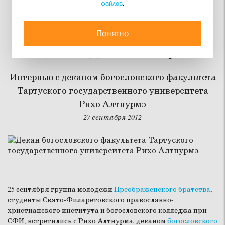
файлов
.
Богословское
образование
Понятно
освобождает от страха
Интервью с деканом богословского факультета
Тартуского государственного университета
Рихо Алтнурмэ
27 сентября 2012
25 сентября группа молодежи
Преображенского братства
,
студенты Свято-Филаретовского православно-
христианского института и богословского колледжа при
СФИ, встретились с Рихо Алтнурмэ, деканом
богословского