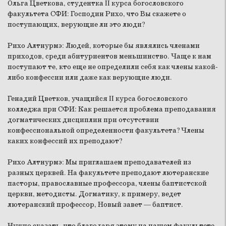
Ольга Цветкова, студентка II курса богословского
факультета СФИ:
Господин Рихо, что Вы скажете о
поступающих, верующие ли это люди?
Рихо Алтнурмэ:
Людей, которые бы являлись членами
приходов, среди абитуриентов меньшинство. Чаще к нам
поступают те, кто еще не определили себя как члены какой-
либо конфессии или даже как верующие люди.
Генадий Цветков, учащийся II курса богословского
колледжа при СФИ:
Как решается проблема преподавания
догматических дисциплин при отсутствии
конфессиональной определенности факультета? Члены
каких конфессий их преподают?
Рихо Алтнурмэ:
Мы приглашаем преподавателей из
разных церквей. На факультете преподают лютеранские
пасторы, православные профессора, члены баптистской
церкви, методисты. Догматику, к примеру, ведет
лютеранский профессор, Новый завет — баптист.
Нужно сказать, что благодаря этому на нашем факультете