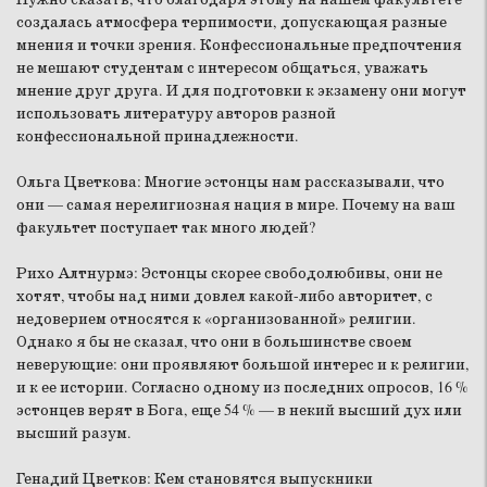
создалась атмосфера терпимости, допускающая разные
мнения и точки зрения. Конфессиональные предпочтения
не мешают студентам с интересом общаться, уважать
мнение друг друга. И для подготовки к экзамену они могут
использовать литературу авторов разной
конфессиональной принадлежности.
Ольга Цветкова:
Многие эстонцы нам рассказывали, что
они — самая нерелигиозная нация в мире. Почему на ваш
факультет поступает так много людей?
Рихо Алтнурмэ:
Эстонцы скорее свободолюбивы, они не
хотят, чтобы над ними довлел какой-либо авторитет, с
недоверием относятся к «организованной» религии.
Однако я бы не сказал, что они в большинстве своем
неверующие: они проявляют большой интерес и к религии,
и к ее истории. Согласно одному из последних опросов, 16 %
эстонцев верят в Бога, еще 54 % — в некий высший дух или
высший разум.
Генадий Цветков:
Кем становятся выпускники