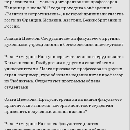
не рассчитаны — только докторантов или профессоров.
Например, в июне 2012 года проходила конференция
«Религия и сопротивление», в которой принимали участие
гости из Франции, Испании, Австрии, Великобритании и
России.
Генадий Цветков:
Сотрудничает ли факультет с другими
духовными учреждениями и богословскими институтами?
Рихо Алтнурмэ:
Наш университет активно сотрудничает с
Хельсинкским, Гамбургским и другими европейскими
университетами. Часто приезжают профессора из других
стран, например, курс об исламе недавно читал профессор
из Тюбингема. Существуют программы обмена
студентами.
Ольга Цветкова:
Предусмотрены ли на вашем факультете
практические занятия, которые помогают студентам
применить полученные знания в жизни?
Рихо Алтнурмэ:
На нашем факультете даются
академические знания по всем основным и общим