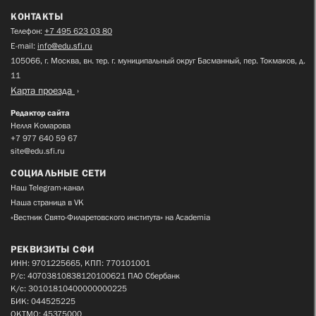
КОНТАКТЫ
Телефон:
+7 495 623 03 80
E-mail:
info@edu.sfi.ru
105066, г. Москва, вн. тер. г. муниципальный округ Басманный, пер. Токмаков, д.
11
Карта проезда
Редактор сайта
Нелля Комарова
+7 977 640 59 67
site@edu.sfi.ru
СОЦИАЛЬНЫЕ СЕТИ
Наш Telegram-канал
Наша страница в VK
«Вестник Свято-Филаретовского института» на Academia
РЕКВИЗИТЫ СФИ
ИНН: 9701225665, КПП: 770101001
Р/с: 40703810838120100621 ПАО Сбербанк
К/с: 30101810400000000225
БИК: 044525225
ОКТМО: 45375000