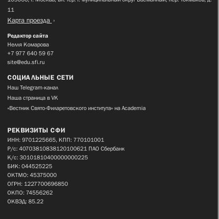
11
Карта проезда
Редактор сайта
Нелля Комарова
+7 977 640 59 67
site@edu.sfi.ru
СОЦИАЛЬНЫЕ СЕТИ
Наш Telegram-канал
Наша страница в VK
«Вестник Свято-Филаретовского института» на Academia
РЕКВИЗИТЫ СФИ
ИНН: 9701225665, КПП: 770101001
Р/с: 40703810838120100621 ПАО Сбербанк
К/с: 30101810400000000225
БИК: 044525225
ОКТМО: 45375000
ОГРН: 1227700696850
ОКПО: 74556262
ОКВЭД: 85.22