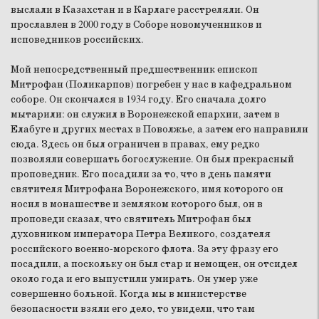
выслали в Казахстан и в Карлаге расстреляли. Он
прославлен в 2000 году в Соборе новомученников и
исповедников российских.
Мой непосредственный предшественник епископ
Митрофан (Поликарпов) погребен у нас в кафедральном
соборе. Он скончался в 1934 году. Его сначала долго
мытарили: он служил в Воронежской епархии, затем в
Елабуге и других местах в Поволжье, а затем его направили
сюда. Здесь он был ограничен в правах, ему редко
позволяли совершать богослужение. Он был прекрасный
проповедник. Его посадили за то, что в день памяти
святителя Митрофана Воронежского, имя которого он
носил в монашестве и земляком которого был, он в
проповеди сказал, что святитель Митрофан был
духовником императора Петра Великого, создателя
российского военно-морского флота. За эту фразу его
посадили, а поскольку он был стар и немощен, он отсидел
около года и его выпустили умирать. Он умер уже
совершенно больной. Когда мы в министерстве
безопасности взяли его дело, то увидели, что там