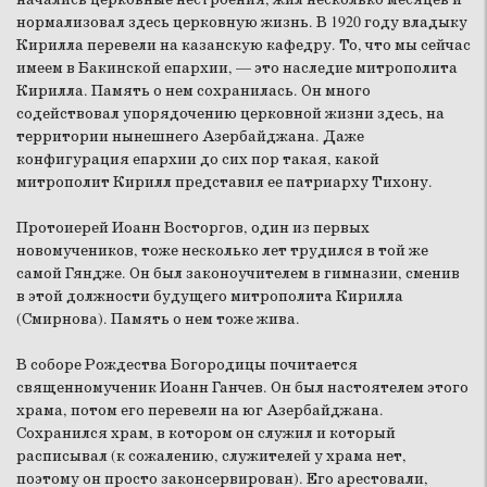
нормализовал здесь церковную жизнь. В 1920 году владыку
Кирилла перевели на казанскую кафедру. То, что мы сейчас
имеем в Бакинской епархии, — это наследие митрополита
Кирилла. Память о нем сохранилась. Он много
содействовал упорядочению церковной жизни здесь, на
территории нынешнего Азербайджана. Даже
конфигурация епархии до сих пор такая, какой
митрополит Кирилл представил ее патриарху Тихону.
Протоиерей Иоанн Восторгов, один из первых
новомучеников, тоже несколько лет трудился в той же
самой Гяндже. Он был законоучителем в гимназии, сменив
в этой должности будущего митрополита Кирилла
(Смирнова). Память о нем тоже жива.
В соборе Рождества Богородицы почитается
священномученик Иоанн Ганчев. Он был настоятелем этого
храма, потом его перевели на юг Азербайджана.
Сохранился храм, в котором он служил и который
расписывал (к сожалению, служителей у храма нет,
поэтому он просто законсервирован). Его арестовали,