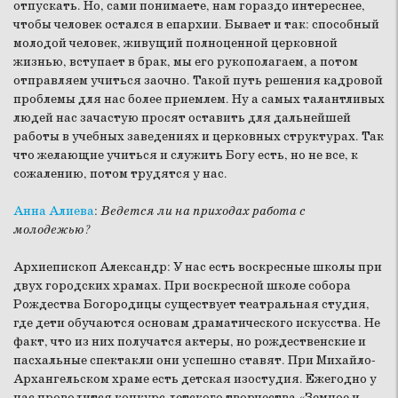
отпускать. Но, сами понимаете, нам гораздо интереснее,
чтобы человек остался в епархии. Бывает и так: способный
молодой человек, живущий полноценной церковной
жизнью, вступает в брак, мы его рукополагаем, а потом
отправляем учиться заочно. Такой путь решения кадровой
проблемы для нас более приемлем. Ну а самых талантливых
людей нас зачастую просят оставить для дальнейшей
работы в учебных заведениях и церковных структурах. Так
что желающие учиться и служить Богу есть, но не все, к
сожалению, потом трудятся у нас.
Анна Алиева
:
Ведется ли на приходах работа с
молодежью?
Архиепископ Александр:
У нас есть воскресные школы при
двух городских храмах. При воскресной школе собора
Рождества Богородицы существует театральная студия,
где дети обучаются основам драматического искусства. Не
факт, что из них получатся актеры, но рождественские и
пасхальные спектакли они успешно ставят. При Михайло-
Архангельском храме есть детская изостудия. Ежегодно у
нас проводится конкурс детского творчества «Земное и