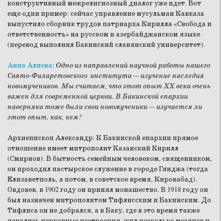
конструктивный межрелигиозный диалог уже идет. Вот
еще один пример: сейчас управление мусульман Кавказа
выпустило сборник трудов патриарха Кирилла «Свобода и
ответственность» на русском и азербайджанском языке
(перевод выполнил Бакинский славянский университет).
Анна Алиева
:
Одно из направлений научной работы нашего
Свято-Филаретовского института — изучение наследия
новомучеников. Мы считаем, что этот опыт ХХ века очень
важен для современной церкви. В Бакинской епархии
наверняка тоже были свои новомученики — изучается ли
этот опыт, как, кем?
Архиепископ Александр:
К Бакинской епархии прямое
отношение имеет митрополит Казанский Кирилл
(Смирнов). В бытность семейным человеком, священником,
он проходил пастырское служение в городе Гянджа (тогда
Елизаветполь, а потом, в советское время, Кировабад).
Овдовев, в 1902 году он принял монашество. В 1918 году он
был назначен митрополитом Тифлисским и Бакинским. До
Тифлиса он не добрался, а в Баку, где в это время также
начались церковные нестроения, жил несколько месяцев и