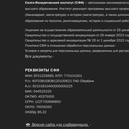
Свято-Филаретовский институт (СФИ)
— автономная некоммерческа
высшего образования. Институт реализует программы высшего профес
(бакалавриат, магистратура) и истории (магистратура), а также допол
образования по теологии, религиоведению, истории и социальной рабо
Лицензия на осуществление образовательной деятельности от 29 дека
Свидетельство о государственной аккредитации от 26 января 2023 го
Свидетельство о церковной аккредитации № 26 от 1 декабря 2022 го
Политика СФИ в отношении обработки персональных данных
Условия и запреты для персональных данных, разрешенных для распр
Все документы
РЕКВИЗИТЫ СФИ
ИНН: 9701225665, КПП: 770101001
Р/с: 40703810838120100621 ПАО Сбербанк
К/с: 30101810400000000225
БИК: 044525225
ОКТМО: 45375000
ОГРН: 1227700696850
ОКПО: 74556262
ОКВЭД: 85.22
Версия сайта для слабовидящих