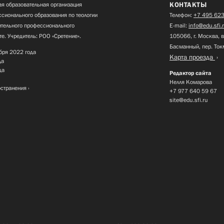
КОНТАКТЫ
я образовательная организация
сионального образования по теологии
Телефон:
+7 495 623
нительного профессионального
E-mail:
info@edu.sfi.
те. Учредитель: РОО «Сретение».
105066, г. Москва, в
Басманный, пер. Ток
бря 2022 года
Карта проезда
да
да
Редактор сайта
Нелля Комарова
остранения
+7 977 640 59 67
site@edu.sfi.ru