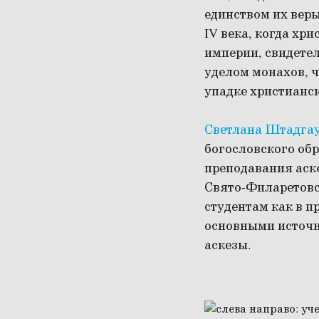
единством их веры
IV века, когда хр
империи, свидете
уделом монахов, ч
упадке христианс
Светлана Штадга
богословского обр
преподавания аск
Свято-Филаретовс
студентам как в п
основными источн
аскезы.