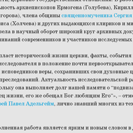
ность архиепископов Ермогена (Голубева), Кирилл
Егорова), члена общины
священномученика Сергия
иса (Холчева) и других выдающихся клириков и м
вела в научный оборот широкий круг архивных док
минаний современников и участников исследуемых
пласт исторической жизни церкви, факты, события 
 исследователя в положение почти первооткрывате
и исповедников веры, сохранивших свои духовные ц
 преследований. Актуальность исследовательской р
кольку она выполняет долг нашей памяти о “подвиз
ц жизни, его же обещал Бог любящим Его”», – отме
рей Павел Адельгейм
, лично знавший многих из тех
олненная работа является ярким и новым словом в 