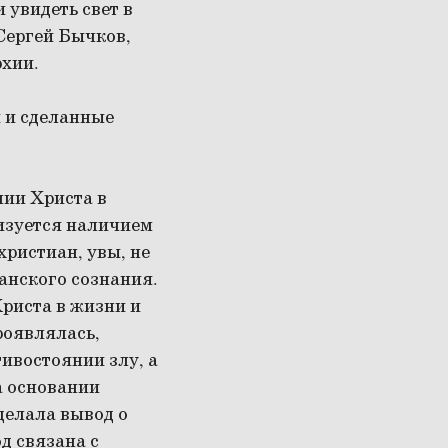
 увидеть свет в
Сергей Бычков,
рхии.
 и сделанные
нии Христа в
ризуется наличием
христиан, увы, не
анского сознания.
Христа в жизни и
проявлялась,
тивостоянии злу, а
а основании
делала вывод о
д связана с