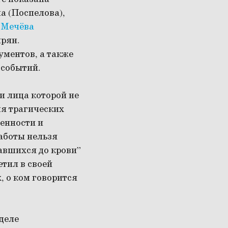
а (Поспелова),
 Мечёва
ирян.
ументов, а также
 событий.
и лица которой не
ля трагических
енности и
аботы нельзя
авшихся до крови”
тил в своей
, о ком говорится
деле