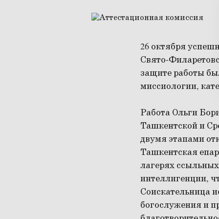
26 октября успеш
Свято-Филаретовс
защите работы бы
миссиологии, кате
Работа Ольги Бор
Ташкентской и Сре
двумя этапами отк
Ташкентская епар
лагерях ссыльных
интеллигенции, ч
Соискательница и
богослужения и п
благотворительно