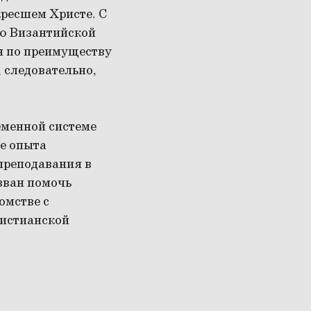
кресшем Христе. С
ию Византийской
я по преимуществу
 следовательно,
еменной системе
ве опыта
преподавания в
зван помочь
омстве с
ристианской