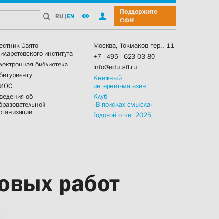
Поддержите
RU
|
EN
СФИ
естник Свято-
Москва, Токмаков пер., 11
иларетовского института
+7 |495| 623 03 80
лектронная библиотека
info@edu.sfi.ru
битуриенту
Книжный
ИОС
интернет-магазин
ведения об
Клуб
бразовательной
«В поисках смысла»
рганизации
Годовой отчет 2025
овых работ