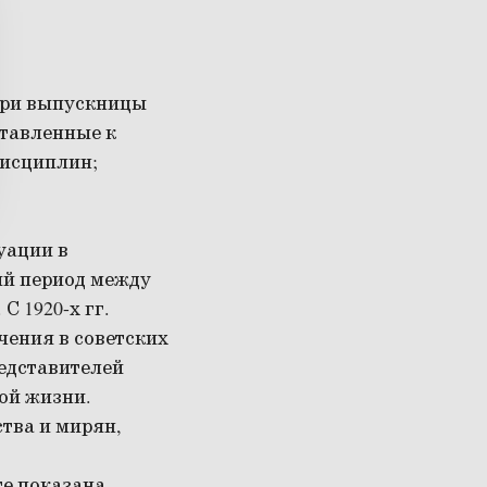
три выпускницы
ставленные к
дисциплин;
уации в
кий период между
С 1920-х гг.
ения в советских
едставителей
ой жизни.
тва и мирян,
те показана