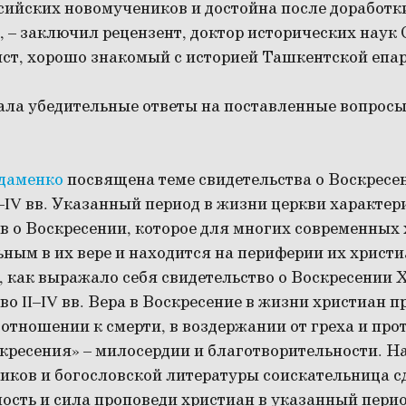
ийских новомучеников и достойна после доработки
 – заключил рецензент, доктор исторических наук 
ист, хорошо знакомый с историей Ташкентской епа
ала убедительные ответы на поставленные вопросы
даменко
посвящена теме свидетельства о Воскресе
–IV вв. Указанный период в жизни церкви характе
в о Воскресении, которое для многих современных 
ным в их вере и находится на периферии их христи
, как выражало себя свидетельство о Воскресении 
во II–IV вв. Вера в Воскресение в жизни христиан 
х отношении к смерти, в воздержании от греха и про
скресения» – милосердии и благотворительности. Н
иков и богословской литературы соискательница с
ность и сила проповеди христиан в указанный перио