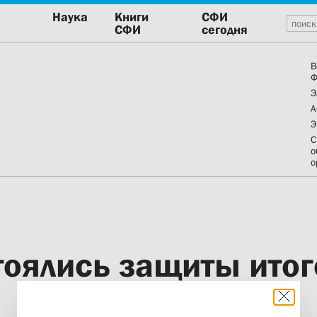
Наука
Книги
СФИ
СФИ
сегодня
В
Ф
Э
А
Э
С
о
о
тоялись защиты итог
29 октября 2012