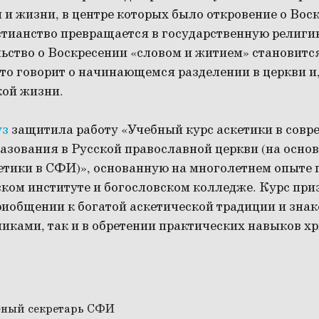
 и жизни, в центре которых было откровение о Вос
истианство превращается в государственную религ
льство о Воскресении «словом и житием» становитс
то говорит о начинающемся разделении в церкви и,
кой жизни.
уз
защитила работу «Учебный курс аскетики в совр
азования в Русской православной церкви (на осно
етики в СФИ)», основанную на многолетнем опыте 
ком институте и богословском колледже. Курс при
риобщении к богатой аскетической традиции и знак
иками, так и в обретении практических навыков х