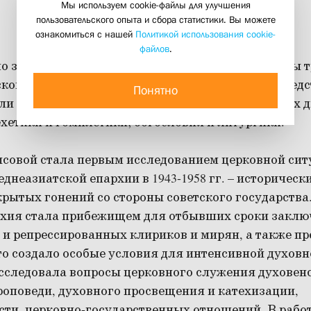
Мы используем cookie-файлы для улучшения
пользовательского опыта и сбора статистики. Вы можете
ознакомиться с нашей
Политикой использования cookie-
файлов
.
но защитили итоговые квалификационные работы 
кого православно-христианского института. Пред
Понятно
ли написаны на кафедрах церковно-исторических 
хетики и гомилетики; богословия и литургики.
исовой стала первым исследованием церковной сит
днеазиатской епархии в 1943-1958 гг. – историчес
рытых гонений со стороны советского государства. 
хия стала прибежищем для отбывших сроки заключ
 и репрессированных клириков и мирян, а также пр
то создало особые условия для интенсивной духовн
сследовала вопросы церковного служения духовенс
роповеди, духовного просвещения и катехизации,
сти, церковно-государственных отношений. В рабо