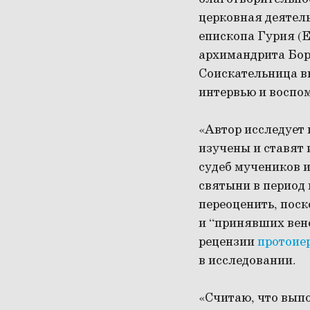
церковная деятель
епископа Гурия (
архимандрита Бор
Соискательница в
интервью и воспо
«Автор исследует 
изучены и ставят
судеб мучеников 
святыни в период
переоценить, пос
и “принявших вене
рецензии
протоие
в исследовании.
«Считаю, что вып