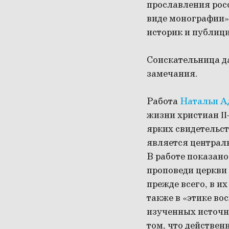
прославления росс
виде монографии»,
историк и публиц
Соискательница д
замечания.
Работа
Натальи А
жизни христиан II
ярких свидетельст
является централь
В работе показано
проповеди церкви 
прежде всего, в и
также в «этике во
изученных источн
том, что действен