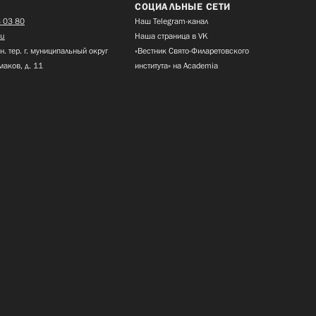
СОЦИАЛЬНЫЕ СЕТИ
 03 80
Наш Telegram-канал
ru
Наша страница в VK
н. тер. г. муниципальный округ
«Вестник Свято-Филаретовского
маков, д. 11
института» на Academia